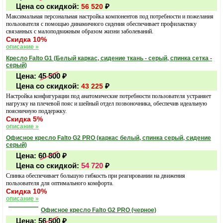
Цена со скидкой:
₽
56 520
Максимальная персональная настройка компонентов под потребности и пожелания
пользователя с помощью динамичного сидения обеспечивает профилактику
связанных с малоподвижным образом жизни заболеваний.
Скидка 10%
описание »
Кресло Falto G1 (Белый каркас, сидение ткань - серый, спинка сетка -
серый)
Цена:
45 500
₽
Цена со скидкой:
₽
43 225
Настройка конфигурации под анатомические потребности пользователя устраняет
нагрузку на плечевой пояс и шейный отдел позвоночника, обеспечив идеальную
поясничную поддержку.
Скидка 5%
описание »
Офисное кресло Falto G2 PRO (каркас белый, спинка серый, сидение
серый)
Цена:
60 800
₽
Цена со скидкой:
54 720
₽
Спинка обеспечивает большую гибкость при реагировании на движения
пользователя для оптимального комфорта.
Скидка 10%
описание »
Офисное кресло Falto G2 PRO (черное)
Цена:
56 500
₽