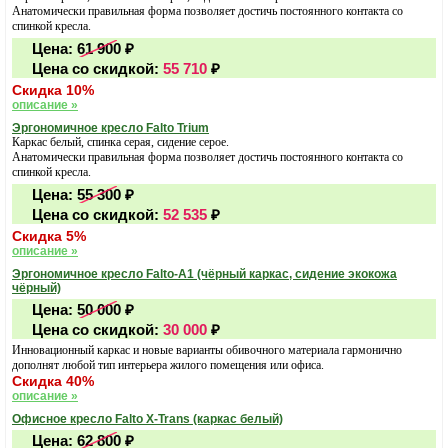
Анатомически правильная форма позволяет достичь постоянного контакта со
спинкой кресла.
Цена:
61 900
₽
Цена со скидкой:
55 710
₽
Скидка 10%
описание »
Эргономичное кресло Falto Trium
Каркас белый, спинка серая, сидение серое.
Анатомически правильная форма позволяет достичь постоянного контакта со
спинкой кресла.
Цена:
55 300
₽
Цена со скидкой:
52 535
₽
Скидка 5%
описание »
Эргономичное кресло Falto-А1 (чёрный каркас, сидение экокожа
чёрный)
Цена:
50 000
₽
Цена со скидкой:
30 000
₽
Инновационный каркас и новые варианты обивочного материала гармонично
дополнят любой тип интерьера жилого помещения или офиса.
Скидка 40%
описание »
Офисное кресло Falto X-Trans (каркас белый)
Цена:
62 800
₽