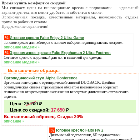
Время купить комфорт со скидкой!
Мы снижаем цены на инновационые кресла с подножками — идеальный
вариант для тех, кто ценит удобство и заботится о спине.
Эргономичная посадка, качественные материалы, возможность отдыха
прямо за рабочим столом.
Предложение ограничено!
%
Игровое кресло Falto Enjoy 2 Ultra Game
Топовое кресло для геймеров с полным набором индивидуальных настроек.
описание модели »
%
Эргономичное кресло Falto Ergohuman 2 Ultra Footrest
Сетчатое кресло с подставкой для ног и вешалкой для одежды.
описание модели »
Выставочные образцы
Ортопедический стул Alpha Conference
Эргономичные стулья с ортопедической спинкой DUOBACK. Двойная
ортопедическая спинка с трехмерным обхватом позвоночника оберегает
позвоночник от чрезмерного напряжения вследствие длительного статического
сидения.
Цена:
25 200
₽
Цена со скидкой:
17 650
₽
Выставочный образец. Скидка 20%
описание »
%
Топовое кресло Falto Fly 2
Динамичный подголовник, 6D подлокотники.
Анатомические кресла с уникальной ортопедической