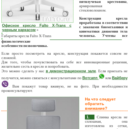
пятилучевая крестовина
,
армированная
стекловолокном.
Конструкция кресла
проработана в соответствии
Офисное кресло Falto X-Trans с
с законами биомеханики и
черным каркасом
»
кинематики движения тела
человека. Учтены все
Габариты кресла Falto X-Trans
физиологические
особенности позвоночника.
Если просто посмотреть на кресло, конструкция покажется совсем не
сложной.
Для того, чтобы почувствовать на себе все инновационные решения,
желательно сесть в кресло и попробовать.
в демонстрационном зале
Это можно сделать у нас
. Если приехать не
Вотсапп
Вайберу
получится, можно связаться с консультантами по
или
. Вам покажут товар вживую, не на фото. При необходимости
проконсультируют.
На что следует
обратить
внимание?
1.
Спинка кресла не
сплошная, она
изготовлена из сетки,