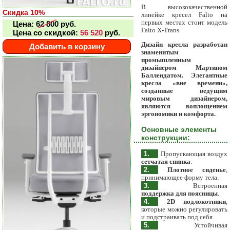
В высококачественной
Скидка 10%
линейке кресел Falto на
первых местах стоит модель
Цена:
62 800
руб.
Falto X-Trans.
Цена со скидкой:
56 520
руб.
Дизайн кресла разработан
Добавить в корзину
знаменитым
промышленным
дизайнером Мартином
Баллендатом. Элегантные
кресла «вне времени»,
созданные ведущим
мировым дизайнером,
являются воплощением
эргономики и комфорта.
Основные элементы
конструкции:
1.
Пропускающая воздух
сетчатая спинка
.
2.
Плотное сиденье
,
принимающее форму тела.
3.
Встроенная
поддержка для поясницы
.
4.
2D подлокотники
,
которые можно регулировать
и подстраивать под себя.
5.
Устойчивая