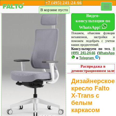
+7 (495) 241-24-66
Каталог кресел
Акции
Дилеры
Шоу-рум
Доставка
В корзине пусто
Видео-
консультации по
WhatsApp!
Покажем, объясним функции
механизмов, настройки и
поможем подобрать с учетом
ваших предпочтений.
Консультируем по тел.
8
(495) 241-24-66
(
WhatsApp
и
Telegram
)
Распродажа в
демонстрационном зале
Дизайнерское
кресло Falto
X-Trans с
белым
каркасом