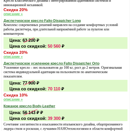
Кресло классического дизайна с интегрированной адаптивной системой и
инновационной механикой.
Скидка 20%
описание »
Диспетчерское кресло Falto Dispatcher Long
Комплекс современных решений направлен на создание комфортных условий
работы диспетчера, при длительной напряжённой работе за пультом или
компьютером.
Цена:
63 200
₽
Цена со скидкой:
50 560
₽
Скидка 20%
описание »
Диспетчерское усиленное кресло Falto Dispatcher Orto
Усиленное кресло – вес пользователя до 160 кг, рост до 2 метров. Оригинальная
система индивидуальной адаптации на пользователя по анатомическим
показателям.
Цена:
77 900
₽
Цена со скидкой:
70 110
₽
Скидка 10%
описание »
Кожаное кресло Body-Leather
Цена:
56 143 ₽
₽
Цена со скидкой:
39 300
₽
Сочетание элегантности и изысканности итальянского дизайна, общепризнанного
лидера стиля и роскоши, с лучшими НАНОтехнологиями в области комфортной