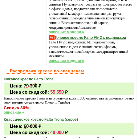
спинкой Fly позволяют создать лучшее рабочее место
в офисе и дома, предоставляя пользователю
уникальный комфорт и максимально разгружая
позвоночник, благодаря уникальной конструкции
спинки. Высокотехнологичный каркас,
модернизированный механизм.
описание модели »
%
Топовое кресло Falto Fly 2 с подножкой
Falto Fly 2 с подножкой: 6D подлокотники,
увеличенное сиденье анатомической формы,
высокотехнологичный каркас, модернизированный
механизм.
описание модели »
Распродажа кресел по спецценам
Кожаное кресло Falto Trona
Цена:
79 300
₽
Цена со скидкой:
55 550
₽
Классическое кресло Trona в натуральной коже LUX чёрного цвета укомплектовано
итальянским механизмом Donati - Comfort.
Скидка 30%
описание »
Классическое кресло Falto Trona (серое)
Цена:
60 000
₽
Цена со скидкой:
48 000
₽