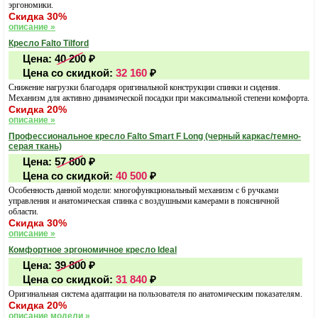
эргономики.
Скидка 30%
описание »
Кресло Falto Tilford
Цена:
40 200
₽
Цена со скидкой:
32 160
₽
Снижение нагрузки благодаря оригинальной конструкции спинки и сидения.
Механизм для активно динамической посадки при максимальной степени комфорта.
Скидка 20%
описание »
Профессиональное кресло Falto Smart F Long (черный каркас/темно-
серая ткань)
Цена:
57 800
₽
Цена со скидкой:
40 500
₽
Особенность данной модели: многофункциональный механизм с 6 ручками
управления и анатомическая спинка с воздушными камерами в поясничной
области.
Скидка 30%
описание »
Комфортное эргономичное кресло Ideal
Цена:
39 800
₽
Цена со скидкой:
31 840
₽
Оригинальная система адаптации на пользователя по анатомическим показателям.
Скидка 20%
описание модели »