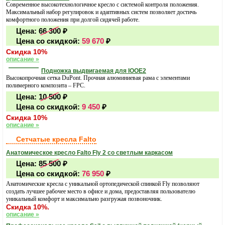
Современное высокотехнологичное кресло с системой контроля положения.
Максимальный набор регулировок и адаптивных систем позволяет достичь
комфортного положения при долгой сидячей работе.
Цена:
66 300
₽
Цена со скидкой:
59 670
₽
Скидка 10%
описание »
Подножка выдвигаемая для IOOE2
Высокопрочная сетка DuPont. Прочная алюминиевая рама с элементами
полимерного композита – FPC.
Цена:
10 500
₽
Цена со скидкой:
9 450
₽
Скидка 10%
описание »
Сетчатые кресла Falto
Анатомическое кресло Falto Fly 2 со светлым каркасом
Цена:
85 500
₽
Цена со скидкой:
76 950
₽
Анатомические кресла с уникальной ортопедической спинкой Fly позволяют
создать лучшее рабочее место в офисе и дома, предоставляя пользователю
уникальный комфорт и максимально разгружая позвоночник.
Скидка 10%.
описание »