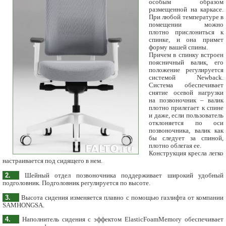
особым образом
размещенной на каркасе.
При любой температуре в
помещении можно
плотно прислониться к
спинке, и она примет
форму вашей спины.
Причем в спинку встроен
поясничный валик, его
положение регулируется
системой Newback.
Система обеспечивает
снятие осевой нагрузки
на позвоночник – валик
плотно прилегает к спине
и даже, если пользователь
отклоняется по оси
позвоночника, валик как
бы следует за спиной,
плотно облегая ее.
Конструкция кресла легко
настраивается под сидящего в нем.
2.
Шейный отдел позвоночника поддерживает широкий удобный
подголовник. Подголовник регулируется по высоте.
3.
Высота сидения изменяется плавно с помощью газлифта от компании
SAMHONGSA.
4.
Наполнитель сидения с эффектом ElasticFoamMemory обеспечивает