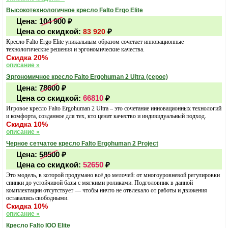
Высокотехнологичное кресло Falto Ergo Elite
Цена:
104 900
₽
Цена со скидкой:
₽
83 920
Кресло Falto Ergo Elite уникальным образом сочетает инновационные
технологические решения и эргономические качества.
Скидка 20%
описание »
Эргономичное кресло Falto Ergohuman 2 Ultra (серое)
Цена:
78600
₽
Цена со скидкой:
66810
₽
Игровое кресло Falto Ergohuman 2 Ultra – это сочетание инновационных технологий
и комфорта, созданное для тех, кто ценит качество и индивидуальный подход.
Скидка 10%
описание »
Черное сетчатое кресло Falto Ergohuman 2 Project
Цена:
58500
₽
Цена со скидкой:
52650
₽
Это модель, в которой продумано всё до мелочей: от многоуровневой регулировки
спинки до устойчивой базы с мягкими роликами. Подголовник в данной
комплектации отсутствует — чтобы ничто не отвлекало от работы и движения
оставались свободными.
Скидка 10%
описание »
Кресло Falto IOO Elite