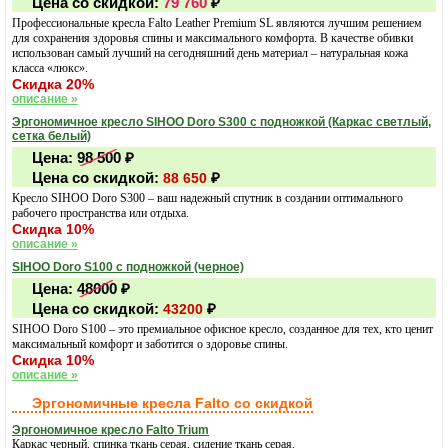
Цена со скидкой:
79 760
₽
Профессиональные кресла Falto Leather Premium SL являются лучшим решением
для сохранения здоровья спины и максимального комфорта. В качестве обивки
использован самый лучший на сегодняшний день материал – натуральная кожа
класса «люкс».
Скидка 20%
описание »
Эргономичное кресло SIHOO Doro S300 с подножкой (Каркас светлый,
сетка белый)
Цена:
98 500
₽
Цена со скидкой:
₽
88 650
Кресло SIHOO Doro S300 – ваш надежный спутник в создании оптимального
рабочего пространства или отдыха.
Скидка 10%
описание »
SIHOO Doro S100 с подножкой (черное)
Цена:
48000
₽
Цена со скидкой:
₽
43200
SIHOO Doro S100 – это премиальное офисное кресло, созданное для тех, кто ценит
максимальный комфорт и заботится о здоровье спины.
Скидка 10%
описание »
Эргономичные кресла Falto со скидкой
Эргономичное кресло Falto Trium
Каркас черный, спинка ткань серая, сидение ткань серая.