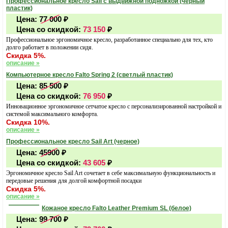
Профессиональное кресло Sail с выдвижной подножкой (черный
пластик)
Цена:
77 000
₽
Цена со скидкой:
73 150
₽
Профессиональное эргономичное кресло, разработанное специально для тех, кто
долго работает в положении сидя.
Скидка 5%.
описание »
Компьютерное кресло Falto Spring 2 (светлый пластик)
Цена:
85 500
₽
Цена со скидкой:
76 950
₽
Инновационное эргономичное сетчатое кресло с персонализированной настройкой и
системой максимального комфорта.
Скидка 10%.
описание »
Профессиональное кресло Sail Art (черное)
Цена:
45900
₽
Цена со скидкой:
43 605
₽
Эргономичное кресло Sail Art сочетает в себе максимальную функциональность и
передовые решения для долгой комфортной посадки
Скидка 5%.
описание »
Кожаное кресло Falto Leather Premium SL (белое)
Цена:
99 700
₽