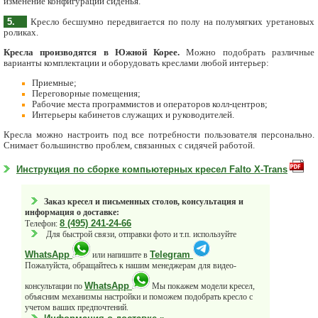
изменение конфигурации сиденья.
5.
Кресло бесшумно передвигается по полу на полумягких уретановых
роликах.
Кресла производятся в Южной Корее.
Можно подобрать различные
варианты комплектации и оборудовать креслами любой интерьер:
Приемные;
Переговорные помещения;
Рабочие места программистов и операторов колл-центров;
Интерьеры кабинетов служащих и руководителей.
Кресла можно настроить под все потребности пользователя персонально.
Снимает большинство проблем, связанных с сидячей работой.
Инструкция по сборке компьютерных кресел Falto X-Trans
Заказ кресел и письменных столов, консультация и
информация о доставке:
8 (495) 241-24-66
Телефон:
Для быстрой связи, отправки фото и т.п. используйте
WhatsApp
Telegram
или напишите в
Пожалуйста, обращайтесь к нашим менеджерам для видео-
WhatsApp
консультации по
Мы покажем модели кресел,
объясним механизмы настройки и поможем подобрать кресло с
учетом ваших предпочтений.