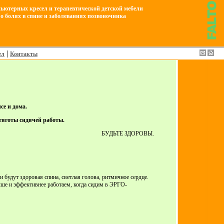
ьютерных кресел и терапевтической детской мебели
о болях в спине и заболеваниях позвоночника
|
ел
Контакты
е и дома.
тяготы сидячей работы.
БУДЬТЕ ЗДОРОВЫ.
ут здоровая спина, светлая голова, ритмичное сердце.
учше и эффективнее работаем, когда сидим в ЭРГО-