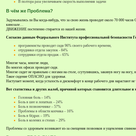
В полтора раза увеличиваем скорость выполнения задачи
В чём же Проблема?
Задумывались ли Вы когда-нибудь, что за свою жизнь проводит около 70 000 часов С
кинозале…
ДВИЖЕНИЕ постепенно стирается из нашей жизни.
Согласно данным Федерального Института профессиональной безопасности Г
программисты проводят сидя 96% своего рабочего времени,
отрудники отдела закупок - 84%
сотрудники отдела продаж – 65%
Многие часы, многие люди,
Во многих офисах проводят сидя.
Многие сидят не правильно с ногами на столе, ссутулившись, закинув ногу на ногу, 
Такое сидение ОПАСНО для здоровья.
Наступает момент, когда усталость и дискомфорт в конце рабочего дня нарастают не
Вот статистика и других жалоб, причиной которых становится длительное и 
Головная боль – 14%
Боль в шее и лопатках – 24%
Боль в позвоночнике – 57%
Проблемы в области копчика – 16%
Боль в бёдрах – 19%
Боль в коленях и стопах – 29%
Проблемы со здоровьем возникают из-за смещения позвонков и ущемления спиномозг