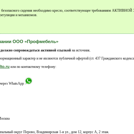
 для безопасного сидения необходимо кресло, соответствующее требованиям АКТИВН
регуляции и механизмов.
мпании ООО «Профмебель»
 должно сопровождаться активной ссылкой
на источник.
ормационный характер и не являются публичной офертой (ст. 437 Гражданского кодекса
lto.ru
или по контактному телефону:
и через WhatsApp
осква
альный округ Перово, Владимирская 1-я ул., дом 12, корпус А, 2 этаж.