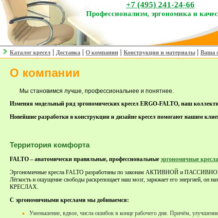
+7 (495) 241-24-66
Профессионализм, эргономика и каче
|
|
|
|
Каталог кресел
Доставка
О компании
Конструкция и материалы
Ваша 
О компании
Мы становимся лучше, профессиональнее и понятнее.
Изменяя модельный ряд эргономических кресел ERGO-FALTO, наш коллектив 
Новейшие разработки в конструкции и дизайне кресел помогают нашим клиен
Территория комфорта
FALTO – анатомически правильные, профессиональные
эргономичные кресл
Эргономичные кресла FALTO разработаны по законам АКТИВНОЙ и ПАССИВНОЙ ЭРГ
Лёгкость и ощущение свободы раскрепощает наш мозг, заряжает его энергией, он нах
КРЕСЛАХ.
С эргономичными креслами мы добиваемся:
Уменьшение, вдвое, числа ошибок в конце рабочего дня. Причём, улучшение 