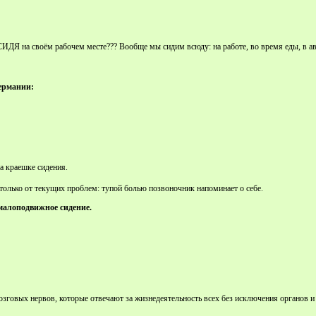
ИДЯ на своём рабочем месте??? Вообще мы сидим всюду: на работе, во время еды, в авто
ермании:
на краешке сидения.
 только от текущих проблем: тупой болью позвоночник напоминает о себе.
малоподвижное сидение.
овых нервов, которые отвечают за жизнедеятельность всех без исключения органов и ч