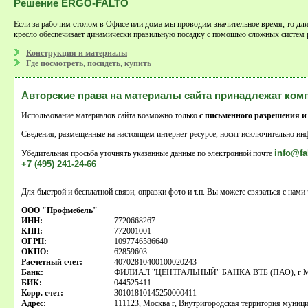
Решение ERGO-FALTO
Если за рабочим столом в Офисе или дома мы проводим значительное время, то
кресло обеспечивает динамически правильную посадку с помощью сложных систем 
Конструкция и материалы
Где посмотреть, посидеть, купить
Авторские права на материалы сайта принадлежат ко
Использование материалов сайта возможно только
с письменного разрешения и
Сведения, размещенные на настоящем интернет-ресурсе, носят исключительно инф
info@fa
Убедительная просьба уточнять указанные данные по электронной почте
+7 (495) 241-24-66
Для быстрой и бесплатной связи, оправки фото и т.п. Вы можете связаться с нам
ООО "Профмебель"
ИНН:
7720668267
КПП:
772001001
ОГРН:
1097746586640
ОКПО:
62859603
Расчетный счет:
40702810400100020243
Банк:
ФИЛИАЛ "ЦЕНТРАЛЬНЫЙ" БАНКА ВТБ (ПАО), г М
БИК:
044525411
Корр. счет:
30101810145250000411
Адрес:
111123, Москва г, Внутригородская территория муницип