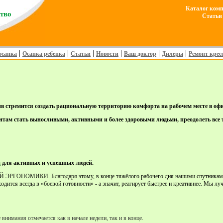
Каталог комп
ство
Статьи 
|
|
|
|
|
|
осанка
Осанка ребенка
Статьи
Новости
Ваш доктор
Дилеры
Ремонт крес
стремится создать рациональную территорию комфорта на рабочем месте в офис
там стать выносливыми, активными и более здоровыми людьми, преодолеть все 
а
для активных и успешных людей.
ОНОМИКИ. Благодаря этому, в конце тяжёлого рабочего дня нашими спутниками буд
одится всегда в «боевой готовности» - а значит, реагирует быстрее и креативнее. Мы л
внимания отмечается как в начале недели, так и в конце.