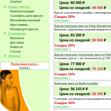
Comfort
Цена:
60 000
₽
Ремонт кресел
Цена со скидкой:
48 000
₽
Комплектующие
Кресло классического дизайна с интегриров
Газлифты для кресел
Скидка 20%
Механизмы качания
описание »
Крестовины
Диспетчерское кресло Falto Dispatche
Ролики для кресла
Комплекс современных решений направлен на
О компании
Цена:
63 200
₽
Контакты
Цена со скидкой:
50 560
₽
Доставка
Скидка 20%
Новости
описание »
Статьи
Диспетчерское усиленное кресло Falto
Дилеры
Усиленное кресло – вес пользователя до 160
Цена:
77 900
₽
Распродажа кресел »
Акции »
Цена со скидкой:
70 110
₽
Скидка 10%
описание »
Кожаное кресло Body-Leather
Цена:
56 143 ₽
₽
Цена со скидкой:
39 300
₽
Сочетание элегантности и изысканности ит
Скидка 30%
описание »