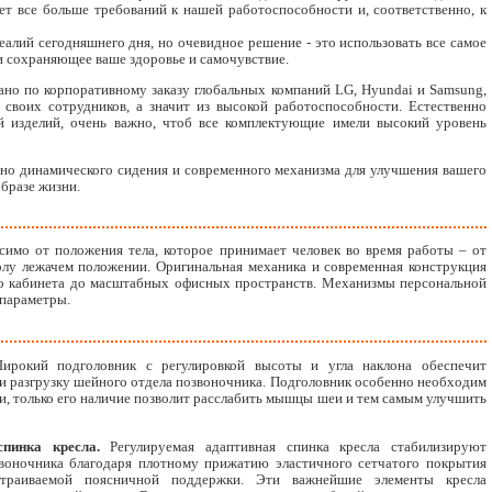
т все больше требований к нашей работоспособности и, соответственно, к
алий сегодняшнего дня, но очевидное решение - это использовать все самое
и сохраняющее ваше здоровье и самочувствие.
но по корпоративному заказу глобальных компаний LG, Hyundai и Samsung,
своих сотрудников, а значит из высокой работоспособности. Естественно
й изделий, очень важно, чтоб все комплектующие имели высокий уровень
вно динамического сидения и современного механизма для улучшения вашего
бразе жизни.
симо от положения тела, которое принимает человек во время работы – от
олу лежачем положении. Оригинальная механика и современная конструкция
его кабинета до масштабных офисных пространств. Механизмы персональной
 параметры.
рокий подголовник с регулировкой высоты и угла наклона обеспечит
 разгрузку шейного отдела позвоночника. Подголовник особенно необходим
и, только его наличие позволит расслабить мышцы шеи и тем самым улучшить
пинка кресла.
Регулируемая адаптивная спинка кресла стабилизируют
воночника благодаря плотному прижатию эластичного сетчатого покрытия
страиваемой поясничной поддержки. Эти важнейшие элементы кресла