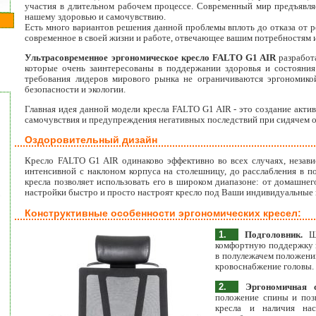
участия в длительном рабочем процессе. Современный мир предъявляе
нашему здоровью и самочувствию.
Есть много вариантов решения данной проблемы вплоть до отказа от ре
современное в своей жизни и работе, отвечающее вашим потребностям 
Ультрасовременное эргономическое кресло FALTO G1 AIR
разработа
которые очень заинтересованы в поддержании здоровья и состояния 
требования лидеров мирового рынка не ограничиваются эргономико
безопасности и экологии.
Главная идея данной модели кресла FALTO G1 AIR - это создание акти
самочувствия и предупреждения негативных последствий при сидячем о
Оздоровительный дизайн
Кресло FALTO G1 AIR одинаково эффективно во всех случаях, незави
интенсивной с наклоном корпуса на столешницу, до расслабления в п
кресла позволяет использовать его в широком диапазоне: от домашн
настройки быстро и просто настроят кресло под Ваши индивидуальные
Конструктивные особенности эргономических кресел:
1.
Подголовник.
Ши
комфортную поддержку и
в полулежачем положени
кровоснабжение головы.
2.
Эргономичная с
положение спины и поз
кресла и наличия на