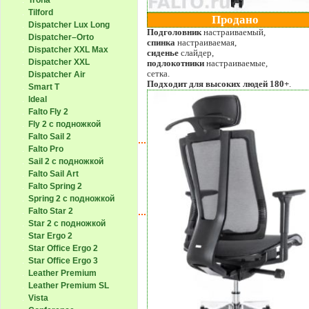
Trona
Tilford
Продано
Dispatcher Lux Long
Подголовник
настраиваемый,
Dispatcher–Orto
спинка
настраиваемая,
Dispatcher XXL Max
сиденье
слайдер,
Dispatcher XXL
подлокотники
настраиваемые,
сетка.
Dispatcher Air
Подходит для высоких людей 180+
.
Smart T
Ideal
Falto Fly 2
Fly 2 с подножкой
Falto Sail 2
Falto Pro
Sail 2 с подножкой
Falto Sail Art
Falto Spring 2
Spring 2 с подножкой
Falto Star 2
Star 2 с подножкой
Star Ergo 2
Star Office Ergo 2
Star Office Ergo 3
Leather Premium
Leather Premium SL
Vista