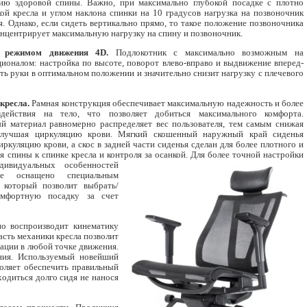
ию здоровой спины. Важно, при максимально глубокой посадке с плотно
ой кресла и углом наклона спинки на 10 градусов нагрузка на позвоночник
. Однако, если сидеть вертикально прямо, то такое положение позвоночника
онцентрирует максимальную нагрузку на спину и позвоночник.
с режимом движения 4D.
Подлокотник с максимально возможным на
ионалом: настройка по высоте, поворот влево-вправо и выдвижение вперед-
ить руки в оптимальном положении и значительно снизит нагрузку с плечевого
кресла.
Рамная конструкция обеспечивает максимальную надежность и более
действия на тело, что позволяет добиться максимального комфорта.
й материал равномерно распределяет вес пользователя, тем самым снижая
улучшая циркуляцию крови. Мягкий скошенный наружный край сиденья
куляцию крови, а скос в задней части сиденья сделан для более плотного и
я спины к спинке кресла и контроля за осанкой.
Для более точной настройки
дивидуальных особенностей
ие оснащено специальным
 который позволит выбрать/
омфортную посадку за счет
о воспроизводит кинематику
асть механики кресла позволит
ации в любой точке движения.
ния. Используемый новейший
воляет обеспечить правильный
одиться долго сидя не нанося