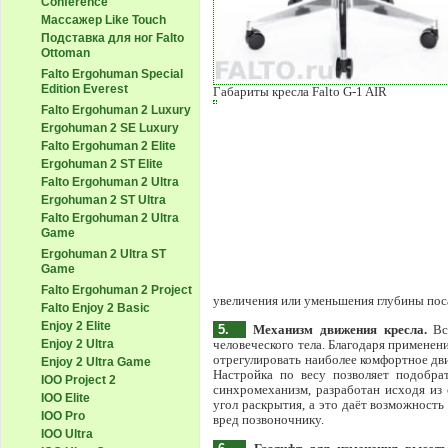
Conference
Массажер Like Touch
Подставка для ног Falto
Ottoman
Falto Ergohuman Special
Edition Everest
Габариты кресла Falto G-1 AIR
Falto Ergohuman 2 Luxury
Ergohuman 2 SE Luxury
Falto Ergohuman 2 Elite
Ergohuman 2 ST Elite
Falto Ergohuman 2 Ultra
Ergohuman 2 ST Ultra
Falto Ergohuman 2 Ultra
Game
Ergohuman 2 Ultra ST
Game
Falto Ergohuman 2 Project
увеличения или уменьшения глубины пос
Falto Enjoy 2 Basic
Enjoy 2 Elite
5.
Механизм движения кресла.
Все
Enjoy 2 Ultra
человеческого тела. Благодаря применен
отрегулировать наиболее комфортное дв
Enjoy 2 Ultra Game
Настройка по весу позволяет подобр
IOO Project 2
синхромеханизм, разработан исходя из
IOO Elite
угол раскрытия, а это даёт возможност
IOO Pro
вред позвоночнику.
IOO Ultra