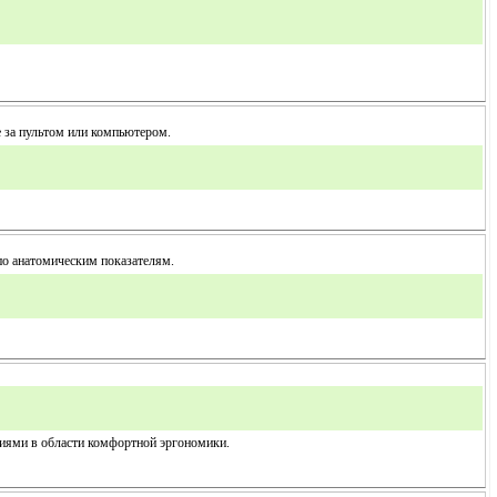
 за пультом или компьютером.
 по анатомическим показателям.
гиями в области комфортной эргономики.