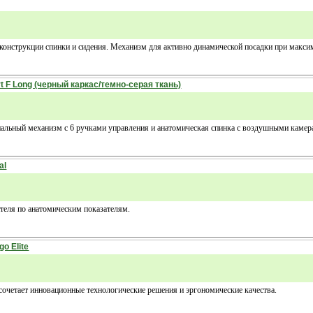
конструкции спинки и сидения. Механизм для активно динамической посадки при макси
 F Long (черный каркас/темно-серая ткань)
альный механизм с 6 ручками управления и анатомическая спинка с воздушными камера
al
ателя по анатомическим показателям.
o Elite
 сочетает инновационные технологические решения и эргономические качества.