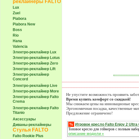
реклайнеры FALTO
Lux
Zuel
Piabora
Piabora New
Boss
Rio
Hana
Valencia
Электро-реклайнер Lux
Электро-реклайнер Lotus
Электро-реклайнер Zero
Электро-реклайнер Lift
Электро-реклайнер
Сoncord
Электро-реклайнер Live
Электро-реклайнер More
Не упустите возможность проявить забот
Электро-реклайнер Falto
Время купить комфорт со скидкой!
Crema
Мы снижаем цены на инновационые кресла
Электро-реклайнер Falto
Эргономичная посадка, качественные ма
Titanio
Предложение ограничено!
Аксессуары
%
Игровое кресло Falto Enjoy 2 Ultr
Диваны-реклайнеры
Топовое кресло для геймеров с полным наб
Стулья FALTO
описание модели »
Falto Rookie Plus