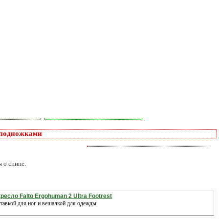
 подножками
 о спине.
есло Falto Ergohuman 2 Ultra Footrest
ставкой для ног и вешалкой для одежды.