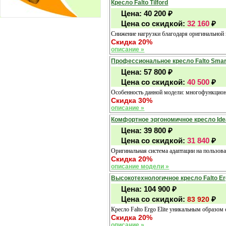
Кресло Falto Tilford
Цена:
40 200
₽
Цена со скидкой:
32 160
₽
Снижение нагрузки благодаря оригинальной 
Скидка 20%
описание »
Профессиональное кресло Falto Smart
Цена:
57 800
₽
Цена со скидкой:
40 500
₽
Особенность данной модели: многофункцион
Скидка 30%
описание »
Комфортное эргономичное кресло Ide
Цена:
39 800
₽
Цена со скидкой:
31 840
₽
Оригинальная система адаптации на пользов
Скидка 20%
описание модели »
Высокотехнологичное кресло Falto Erg
Цена:
104 900
₽
Цена со скидкой:
₽
83 920
Кресло Falto Ergo Elite уникальным образом
Скидка 20%
описание »