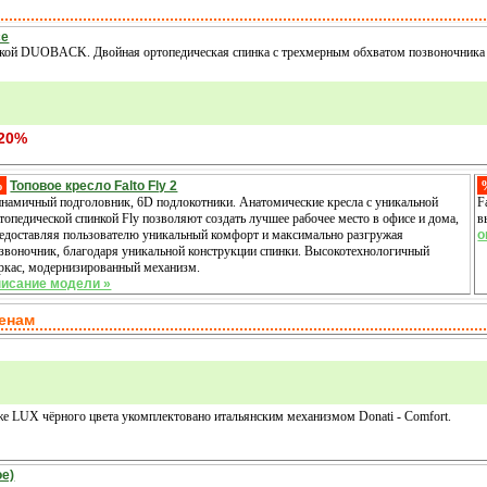
ce
нкой DUOBACK. Двойная ортопедическая спинка с трехмерным обхватом позвоночника о
 20%
%
Топовое кресло Falto Fly 2
намичный подголовник, 6D подлокотники. Анатомические кресла с уникальной
F
топедической спинкой Fly позволяют создать лучшее рабочее место в офисе и дома,
в
едоставляя пользователю уникальный комфорт и максимально разгружая
о
звоночник, благодаря уникальной конструкции спинки. Высокотехнологичный
ркас, модернизированный механизм.
писание модели »
ценам
оже LUX чёрного цвета укомплектовано итальянским механизмом Donati - Comfort.
ое)