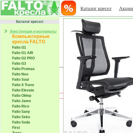
Каталог кресел
Акции
Каталог кресел
Конструкция и материалы
Компьютерные
кресла FALTO
Falto G1
Falto G1 AIR
Falto G2 PRO
Falto G3
Falto Promax
Falto Neo
Falto Soul
Falto X Trans
Falto Elevate
Falto Olimp
Falto Jamo
Falto Rico
Falto Sany
Falto Seko
Falto Soda
First