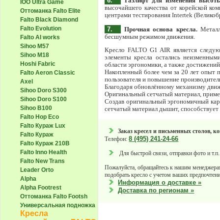
6.
Газлифт для изменения высоты
IOO Ultra Game
высочайшего качества от корейской к
Оттоманка Falto Elite
центрами тестирования Intertek (Великоб
Falto Black Diamond
Falto Evolution
7.
Прочная основа кресла.
Металли
бесшумным режимом движения.
Falto AI works
Sihoo M57
Кресло FALTO G1 AIR является следую
Sihoo M18
элементы кресла остались неизменными
Hoshi Fabric
области эргономики, а также достижений
Накопленный более чем за 20 лет опыт 
Falto Aeron Classic
пользователя и повышение производител
Axel
Благодаря обновлённому механизму движ
Sihoo Doro S300
Оригинальный сетчатый материал, примен
Sihoo Doro S100
Создав оригинальный эргономичный карк
Sihoo B100
сетчатый материал дышит, способствует
Falto Hop Eco
Falto Кураж Lux
Заказ кресел и письменных столов, к
Falto Кураж
8 (495) 241-24-66
Телефон:
Falto Кураж 210B
Falto Inno Health
Для быстрой связи, отправки фото и т.п.
Falto New Trans
Пожалуйста, обращайтесь к нашим менеджера
Leader Orto
подобрать кресло с учетом ваших предпочтени
Alpha
Информация о доставке »
Alpha Footrest
Доставка по регионам »
Оттоманка Falto Footsh
Универсальная подножка
Кресла