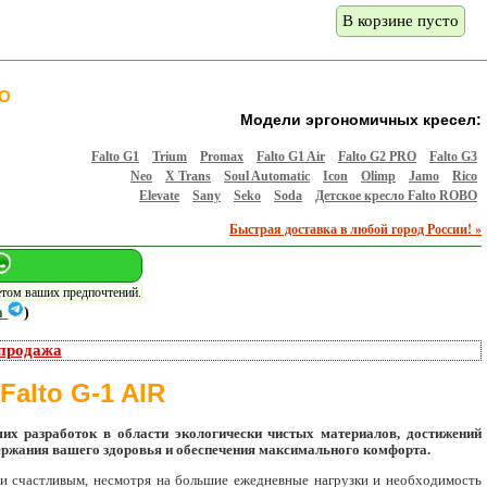
В корзине пусто
TO
Модели эргономичных кресел:
Falto G1
Trium
Promax
Falto G1 Air
Falto G2 PRO
Falto G3
Neo
X Trans
Soul Automatic
Icon
Olimp
Jamo
Rico
Elevate
Sany
Seko
Soda
Детское кресло Falto ROBO
Быстрая доставка в любой город России! »
етом ваших предпочтений.
m
)
продажа
alto G-1 AIR
их разработок в области экологически чистых материалов, достижений
держания вашего здоровья и обеспечения максимального комфорта.
 и счастливым, несмотря на большие ежедневные нагрузки и необходимость