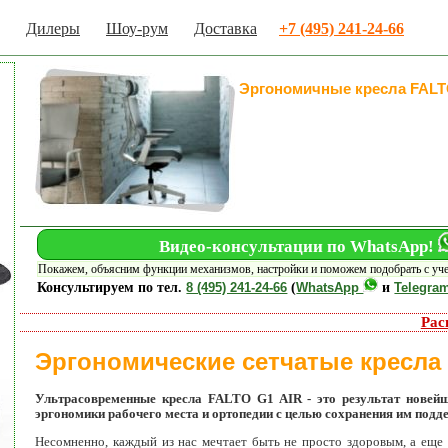
Дилеры
Шоу-рум
Доставка
+7 (495) 241-24-66
Эргономичные кресла FAL
Видео-консультации по WhatsApp!
Покажем, объясним функции механизмов, настройки и поможем подобрать с уч
Консультируем по тел.
8 (495) 241-24-66
(
WhatsApp
и
Telegra
Рас
Эргономические сетчатые кресла F
Ультрасовременные кресла FALTO G1 AIR - это результат новейш
эргономики рабочего места и ортопедии с целью сохранения им под
Несомненно, каждый из нас мечтает быть не просто здоровым, а еще