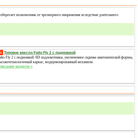
берегает позвоночник от чрезмерного напряжения вследствие длительного
%
Топовое кресло Falto Fly 2 с подножкой
alto Fly 2 с подножкой: 6D подлокотники, увеличенное сиденье анатомической формы,
ысокотехнологичный каркас, модернизированный механизм.
писание модели »