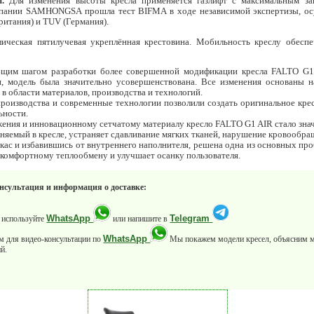
.
Для изменения высоты кресла применяется газлифт с максимальным за
омпании SAMHONGSA прошла тест BIFMA в ходе независимой экспертизы, о
ритания) и TUV (Германия).
ческая пятилучевая укреплённая крестовина. Мобильность креслу обесп
щим шагом разработки более совершенной модификации кресла FALTO G1.
, модель была значительно усовершенствована. Все изменения основаны н
 в области материалов, производства и технологий.
производства и современные технологии позволили создать оригинальное кр
ьности.
ения и инновационному сетчатому материалу кресло FALTO G1 AIR стало знач
яемый в кресле, устраняет сдавливание мягких тканей, нарушение кровообраще
ас и избавившись от внутреннего наполнителя, решена одна из основных про
 комфортному теплообмену и улучшает осанку пользователя.
онсультация и информация о доставке:
WhatsApp
Telegram
 используйте
или напишите в
WhatsApp
м для видео-консультации по
Мы покажем модели кресел, объясним 
й.