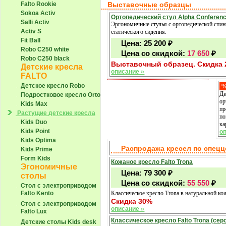
Falto Rookie
Выставочные образцы
Sokoa Activ
Ортопедический стул Alpha Conferen
Salli Activ
Эргономичные стулья с ортопедической спи
Activ S
статического сидения.
Fit Ball
Цена:
25 200
₽
Robo С250 white
Цена со скидкой:
17 650
₽
Robo С250 black
Выставочный образец. Скидка
Детские кресла
описание »
FALTO
Детское кресло Robo
Ди
Подростковое кресло Orto
ор
Kids Max
пр
Растущие детские кресла
по
Kids Duo
ка
Kids Point
о
Kids Optima
Распродажа кресел по спец
Kids Prime
Form Kids
Кожаное кресло Falto Trona
Эгономичные
Цена:
79 300
₽
столы
Цена со скидкой:
55 550
₽
Стол с электроприводом
Falto Kento
Классическое кресло Trona в натуральной к
Скидка 30%
Стол с электроприводом
описание »
Falto Lux
Классическое кресло Falto Trona (сер
Детские столы Kids desk