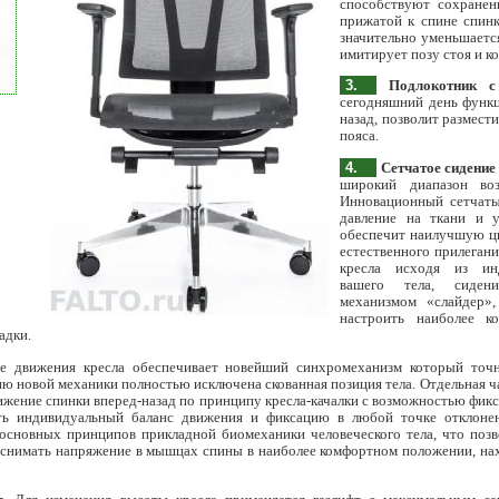
способствуют сохранен
прижатой к спине спинк
значительно уменьшается
имитирует позу стоя и к
3.
Подлокотник 
сегодняшний день функц
назад, позволит размест
пояса.
4.
Сетчатое сидение 
широкий диапазон воз
Инновационный сетчаты
давление на ткани и 
обеспечит наилучшую цир
естественного прилегани
кресла исходя из ин
вашего тела, сиден
механизмом «слайдер»,
настроить наиболее к
адки.
 движения кресла обеспечивает новейший синхромеханизм который точн
ию новой механики полностью исключена скованная позиция тела. Отдельная ч
ижение спинки вперед-назад по принципу кресла-качалки с возможностью фикс
ать индивидуальный баланс движения и фиксацию в любой точке отклоне
 основных принципов прикладной биомеханики человеческого тела, что поз
ь снимать напряжение в мышцах спины в наиболее комфортном положении, нах