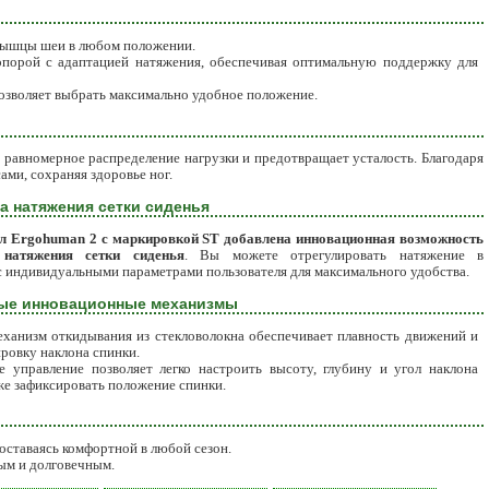
 мышцы шеи в любом положении.
опорой с адаптацией натяжения, обеспечивая оптимальную поддержку для
позволяет выбрать максимально удобное положение.
 равномерное распределение нагрузки и предотвращает усталость. Благодаря
ами, сохраняя здоровье ног.
а натяжения сетки сиденья
ел Ergohuman 2 с маркировкой ST добавлена инновационная возможность
 натяжения сетки сиденья
. Вы можете отрегулировать натяжение в
с индивидуальными параметрами пользователя для максимального удобства.
ые инновационные механизмы
ханизм откидывания из стекловолокна обеспечивает плавность движений и
ровку наклона спинки.
 управление позволяет легко настроить высоту, глубину и угол наклона
кже зафиксировать положение спинки.
ставаясь комфортной в любой сезон.
ым и долговечным.