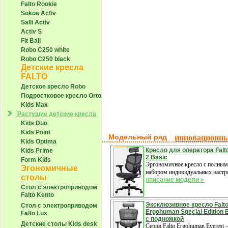
Falto Rookie
Sokoa Activ
Salli Activ
Activ S
Fit Ball
Robo С250 white
Robo С250 black
Детские кресла
FALTO
Детское кресло Robo
Подростковое кресло Orto
Kids Max
Растущие детские кресла
Kids Duo
Kids Point
Модельный ряд
инновационны
Kids Optima
Кресло для оператора Falt
Kids Prime
2 Basic
Form Kids
Эргономичное кресло с полны
Эгономичные
набором индивидуальных настр
столы
описание модели »
Стол с электроприводом
Falto Kento
Эксклюзивное кресло Falt
Стол с электроприводом
Ergohuman Special Edition 
Falto Lux
c подножкой
Детские столы Kids desk
Серия Falto Ergohuman Everest 