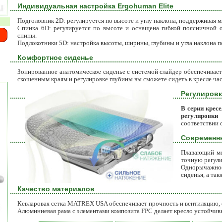
Индивидуальная настройка Ergohuman Elite
Подголовник 2D: регулируется по высоте и углу наклона, поддерживая
Спинка 6D: регулируется по высоте и оснащена гибкой поясничной 
спины.
Подлокотники 5D: настройка высоты, ширины, глубины и угла наклона 
Комфортное сиденье
Зонированное анатомическое сиденье с системой слайдер обеспечивает
скошенным краям и регулировке глубины вы сможете сидеть в кресле час
Регулировк
В серии крес
регулировки
соответствии 
Современн
Плавающий ме
точную регули
Однорычажное
сиденья, а та
Качество материалов
Кевларовая сетка MATREX USA обеспечивает прочность и вентиляцию, о
Алюминиевая рама с элементами композита FPC делает кресло устойчив