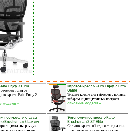
alto Enjoy 2 Ultra
Игровое кресло Falto Enjoy 2 Ultra
временное топовое
Game
Топовое кресло для геймеров с полным
ное кресло Falto Enjoy 2
набором индивидуальных настроек.
описание модели »
е модели »
ичное кресло класса
Эргономичное кресло Falto
lto Ergohuman 2 Luxury
Ergohuman 2 ST Elite
 кресло дмодель премиум-
Сетчатое кресло объединяет передовые
озданная для длительной
технологии и современный дизайн.