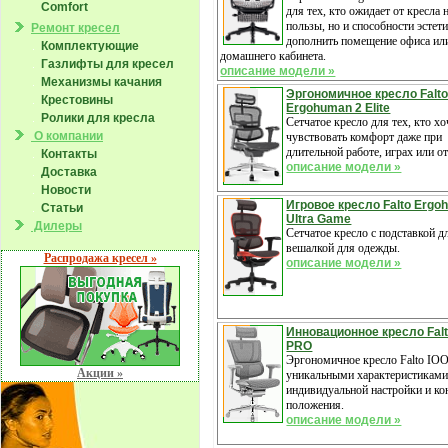
Comfort
для тех, кто ожидает от кресла 
пользы, но и способности эстет
Ремонт кресел
дополнить помещение офиса ил
Комплектующие
домашнего кабинета.
Газлифты для кресел
описание модели »
Механизмы качания
Эргономичное кресло Falt
Крестовины
Ergohuman 2 Elite
Ролики для кресла
Сетчатое кресло для тех, кто хо
О компании
чувствовать комфорт даже при
длительной работе, играх или о
Контакты
описание модели »
Доставка
Новости
Игровое кресло Falto Ergo
Статьи
Ultra Game
Дилеры
Сетчатое кресло с подставкой д
вешалкой для одежды.
Распродажа кресел »
описание модели »
Инновационное кресло Falt
PRO
Эргономичное кресло Falto IO
Акции »
уникальными характеристикам
индивидуальной настройки и ко
положения.
описание модели »