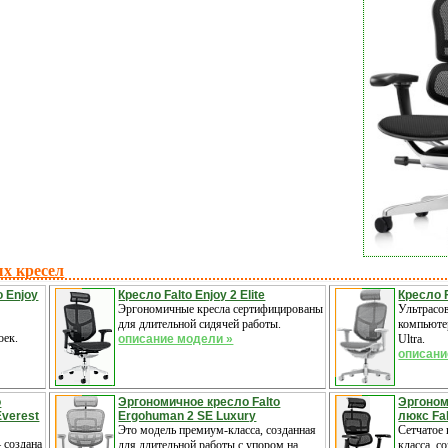
х кресел
o Enjoy
Кресло Falto Enjoy 2 Elite
Кресло F
Эргономичные кресла сертифицированы
Ультрасо
м
для длительной сидячей работы.
компьютер
оек.
описание модели »
Ultra.
описани
o
Эргономичное кресло Falto
Эргоном
Everest
Ergohuman 2 SE Luxury
люкс Fa
Это модель премиум-класса, созданная
Сетчатое
– создана
для длительной работы с упором на
класса, с