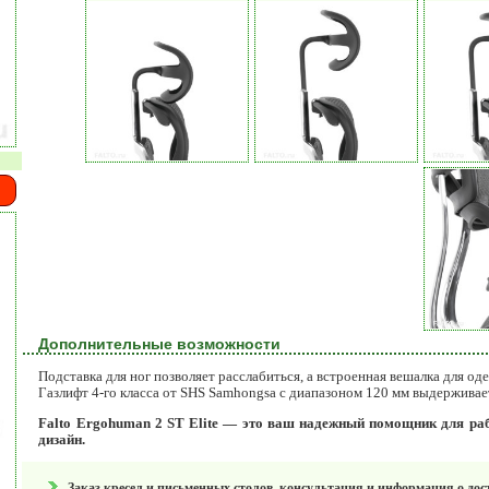
Дополнительные возможности
Подставка для ног позволяет расслабиться, а встроенная вешалка для о
Газлифт 4-го класса от SHS Samhongsa с диапазоном 120 мм выдерживает
Falto Ergohuman 2 ST Elite — это ваш надежный помощник для ра
дизайн.
Заказ кресел и письменных столов, консультация и информация о дос