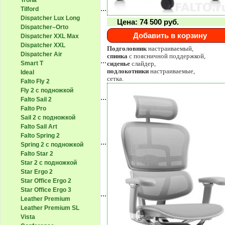
Trona
Tilford
Dispatcher Lux Long
Цена:
74 500
руб.
Dispatcher–Orto
Добавить в корзину
Dispatcher XXL Max
Dispatcher XXL
Подголовник
настраиваемый,
Dispatcher Air
спинка
с поясничной поддержкой,
Smart T
сиденье
слайдер,
подлокотники
настраиваемые,
Ideal
сетка.
Falto Fly 2
Fly 2 с подножкой
Falto Sail 2
Falto Pro
Sail 2 с подножкой
Falto Sail Art
Falto Spring 2
Spring 2 с подножкой
Falto Star 2
Star 2 с подножкой
Star Ergo 2
Star Office Ergo 2
Star Office Ergo 3
Leather Premium
Leather Premium SL
Vista