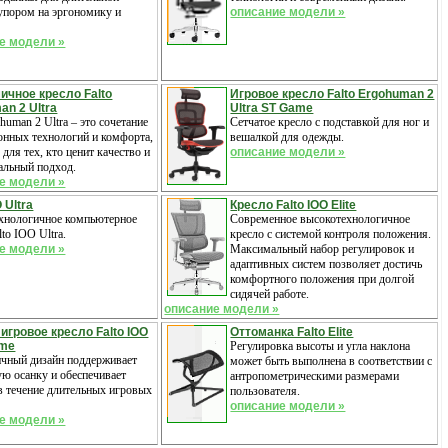
 упором на эргономику и
описание модели »
е модели »
ичное кресло Falto
Игровое кресло Falto Ergohuman 2
an 2 Ultra
Ultra ST Game
ohuman 2 Ultra – это сочетание
Сетчатое кресло с подставкой для ног и
онных технологий и комфорта,
вешалкой для одежды.
 для тех, кто ценит качество и
описание модели »
альный подход.
е модели »
O Ultra
Кресло Falto IOO Elite
хнологичное компьютерное
Современное высокотехнологичное
lto IOO Ultra.
кресло с системой контроля положения.
е модели »
Максимальный набор регулировок и
адаптивных систем позволяет достичь
комфортного положения при долгой
сидячей работе.
описание модели »
игровое кресло Falto IOO
Оттоманка Falto Elite
ame
Регулировка высоты и угла наклона
чный дизайн поддерживает
может быть выполнена в соответствии с
ю осанку и обеспечивает
антропометрическими размерами
в течение длительных игровых
пользователя.
описание модели »
е модели »