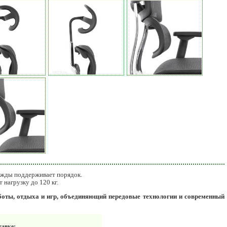
дежды поддерживает порядок.
 нагрузку до 120 кг.
боты, отдыха и игр, объединяющий передовые технологии и современный
тавке: