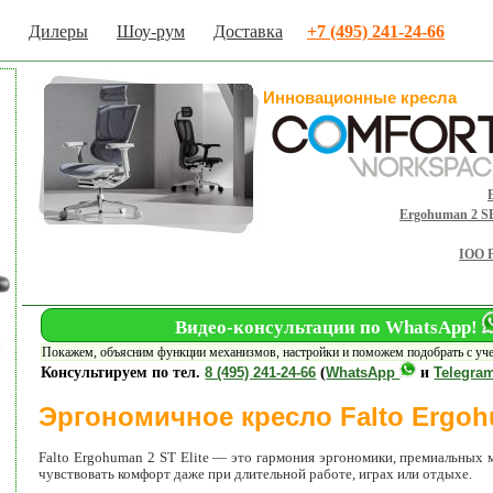
Дилеры
Шоу-рум
Доставка
+7 (495) 241-24-66
Инновационные кресла
Ergohuman 2 S
IOO 
Видео-консультации по WhatsApp!
Покажем, объясним функции механизмов, настройки и поможем подобрать с уч
Консультируем по тел.
8 (495) 241-24-66
(
WhatsApp
и
Telegra
Эргономичное кресло Falto Ergohu
Falto Ergohuman 2 ST Elite — это гармония эргономики, премиальных м
чувствовать комфорт даже при длительной работе, играх или отдыхе.