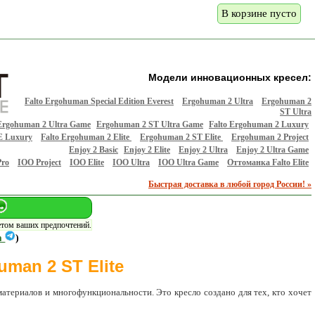
В корзине пусто
Модели инновационных кресел:
Falto Ergohuman Special Edition Everest
Ergohuman 2 Ultra
Ergohuman 2
ST Ultra
Ergohuman 2 Ultra Game
Ergohuman 2 ST Ultra Game
Falto Ergohuman 2 Luxury
E Luxury
Falto Ergohuman 2 Elite
Ergohuman 2 ST Elite
Ergohuman 2 Project
Enjoy 2 Basic
Enjoy 2 Elite
Enjoy 2 Ultra
Enjoy 2 Ultra Game
Pro
IOO Project
IOO Elite
IOO Ultra
IOO Ultra Game
Оттоманка Falto Elite
Быстрая доставка в любой город России! »
етом ваших предпочтений.
m
)
man 2 ST Elite
атериалов и многофункциональности. Это кресло создано для тех, кто хочет