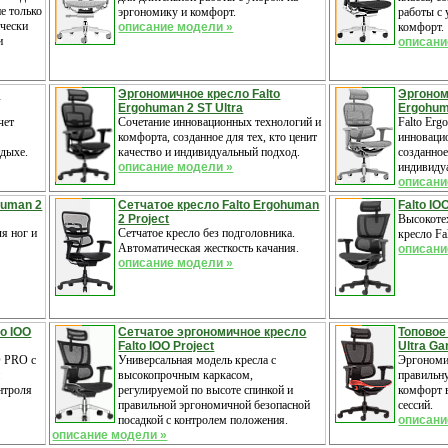
не только
эргономику и комфорт.
работы с
ически
описание модели »
комфорт.
и
описани
o
Эргономичное кресло Falto
Эргоном
Ergohuman 2 ST Ultra
Ergohum
чет
Сочетание инновационных технологий и
Falto Erg
комфорта, созданное для тех, кто ценит
инноваци
тдыхе.
качество и индивидуальный подход.
созданное
описание модели »
индивиду
описани
human 2
Сетчатое кресло Falto Ergohuman
Falto IO
2 Project
Высокоте
ля ног и
Сетчатое кресло без подголовника.
кресло Fa
Автоматическая жесткость качания.
описани
описание модели »
o IOO
Сетчатое эргономичное кресло
Топовое 
Falto IOO Project
Ultra G
O PRO с
Универсальная модель кресла с
Эргономи
и
высокопрочным каркасом,
правильну
нтроля
регулируемой по высоте спинкой и
комфорт 
правильной эргономичной безопасной
сессий.
посадкой с контролем положения.
описани
описание модели »