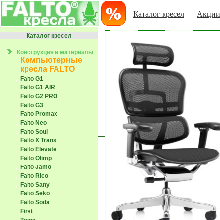
Каталог кресел
Акции
Каталог кресел
Конструкция и материалы
Компьютерные
кресла FALTO
Falto G1
Falto G1 AIR
Falto G2 PRO
Falto G3
Falto Promax
Falto Neo
Falto Soul
Falto X Trans
Falto Elevate
Falto Olimp
Falto Jamo
Falto Rico
Falto Sany
Falto Seko
Falto Soda
First