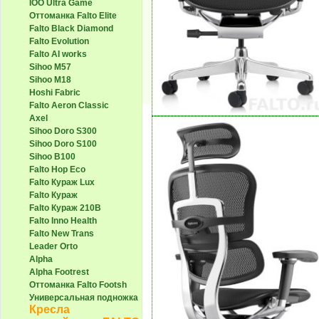
IOO Ultra Game
Оттоманка Falto Elite
Falto Black Diamond
Falto Evolution
Falto AI works
Sihoo M57
Sihoo M18
Hoshi Fabric
Falto Aeron Classic
Axel
Sihoo Doro S300
Sihoo Doro S100
Sihoo B100
Falto Hop Eco
Falto Кураж Lux
Falto Кураж
Falto Кураж 210B
Falto Inno Health
Falto New Trans
Leader Orto
Alpha
Alpha Footrest
Оттоманка Falto Footsh
Универсальная подножка
Кресла