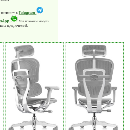
Telegram
 напишите в
tsApp
Мы покажем модели
аших предпочтений.