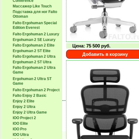
Conference
Массажер Like Touch
Подставка для ног Falto
Ottoman
Falto Ergohuman Special
Edition Everest
Falto Ergohuman 2 Luxury
Ergohuman 2 SE Luxury
Цена:
75 500
руб.
Falto Ergohuman 2 Elite
Ergohuman 2 ST Elite
Добавить в корзину
Falto Ergohuman 2 Ultra
Ergohuman 2 ST Ultra
Falto Ergohuman 2 Ultra
Game
Ergohuman 2 Ultra ST
Game
Falto Ergohuman 2 Project
Falto Enjoy 2 Basic
Enjoy 2 Elite
Enjoy 2 Ultra
Enjoy 2 Ultra Game
IOO Project 2
IOO Elite
IOO Pro
IOO Ultra