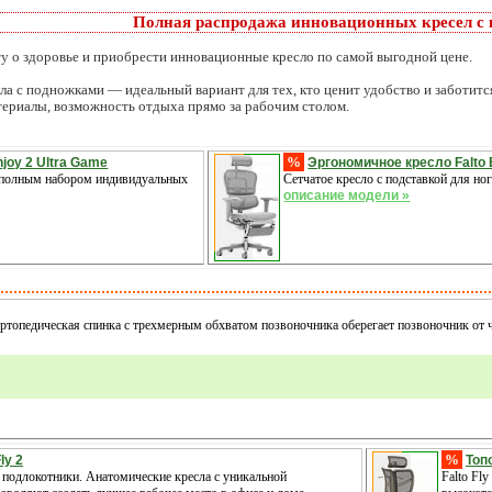
Полная распродажа инновационных кресел с
у о здоровье и приобрести инновационные кресло по самой выгодной цене.
 с подножками — идеальный вариант для тех, кто ценит удобство и заботится
териалы, возможность отдыха прямо за рабочим столом.
%
njoy 2 Ultra Game
Эргономичное кресло Falto 
с полным набором индивидуальных
Сетчатое кресло с подставкой для но
описание модели »
опедическая спинка с трехмерным обхватом позвоночника оберегает позвоночник от ч
%
ly 2
Топ
подлокотники. Анатомические кресла с уникальной
Falto Fl