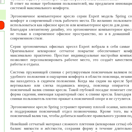
В ответ на новые требования пользователей, мы предлагаем инновац
системой максимального комфорта.
Эргономичное компьютерное кресло серии Expert модель Spring со
комфорт и современный стиль рабочего места. По желанию пользовате
использоваться как офисное кресло или компьютерное кресло для дома.
Благодаря элегантному дизайну, это эргономичное компьютерное крес
не только в современное офисное пространство, но и в домашний 
современном стиле.
Серия эргономичных офисных кресел Expert вобрала в себя самые 
Оригинальное кевларовое сетчатое покрытие обеспечивает ком
максимально практично. Простые индивидуальные настройки компью
позволяют персонализировать рабочее место, это создаёт качестве
работы и отдыха.
Система пружинящей спинки с регулируемым поясничным валиком по
удобного положения и ощущения комфорта в области поясницы, независ
вы находитесь в сидячем положении. Когда мы сидим на кресле Spr
вертикально или слегка подавшись вперед, поясница опираетс
поясничный валик спинки кресла. Такой глубокой посадке помогает сп
форма сидения, имеющая характерный скос к спинке кресла. Благодаря
спинки пользователь плотно прижат к поясничной опоре и не сутулится.
Эргономичное кресло Spring устраняет причину плохой осанки, заполн
и поддерживая поясничный отдел позвоночника. Кроме того, вы м
поясничный валик так, чтобы добиться наиболее правильного уровня п
Новейший сетчатый материал сложного плетения (кевларовая сетка) о
баланс мягкости и жёсткости, сохраняя форму в течение длительно