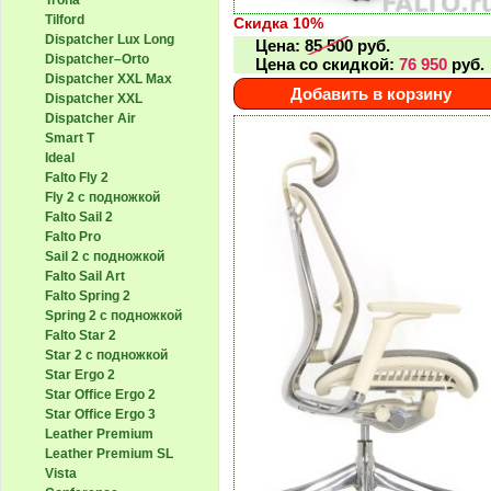
Trona
Tilford
Скидка 10%
Dispatcher Lux Long
Цена:
85 500
руб.
Dispatcher–Orto
Цена со скидкой:
76 950
руб.
Dispatcher XXL Max
Добавить в корзину
Dispatcher XXL
Dispatcher Air
Smart T
Ideal
Falto Fly 2
Fly 2 с подножкой
Falto Sail 2
Falto Pro
Sail 2 с подножкой
Falto Sail Art
Falto Spring 2
Spring 2 с подножкой
Falto Star 2
Star 2 с подножкой
Star Ergo 2
Star Office Ergo 2
Star Office Ergo 3
Leather Premium
Leather Premium SL
Vista