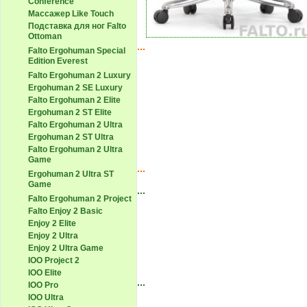
Conference
Массажер Like Touch
Подставка для ног Falto
Ottoman
Falto Ergohuman Special
Edition Everest
Falto Ergohuman 2 Luxury
Ergohuman 2 SE Luxury
Falto Ergohuman 2 Elite
Ergohuman 2 ST Elite
Falto Ergohuman 2 Ultra
Ergohuman 2 ST Ultra
Falto Ergohuman 2 Ultra
Game
Ergohuman 2 Ultra ST
Game
Falto Ergohuman 2 Project
Falto Enjoy 2 Basic
Enjoy 2 Elite
Enjoy 2 Ultra
Enjoy 2 Ultra Game
IOO Project 2
IOO Elite
IOO Pro
IOO Ultra