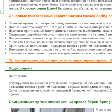
оригинальной системе движения и системе настройки по весу пользоват
сжатую неподвижную позу. Когда Вы отклоняетесь назад или наклоня
В креслах серии Expert
кресла.
Вы двигаетесь абсолютно естественн
Основные качественные характеристики кресла Spring се
Основное преимущество кресла Spring возможность максимально долго 
Высокое качество комфорта, благодаря применению последних разработ
Надёжные оригинальные конструктивные элементы и механизмы, механиз
Специально разработанное эластичное сетчатое покрытие на рамной ко
Все возможные режимы настройки кресла на анатомические параметры и
Уникальная форма сидения, обеспечивающее удобное положение и своб
Оригинальный подголовник - поддержка головы в рабочем положении и
Визуально лёгкая конструкция и отточенный до идеала современный диз
Сочетание хромированного металла и армированного пластика обеспечи
Эргономические характеристики компьютерных кресел Sp
Подголовник
Подголовник
Регулируемый по высоте и углу наклона подголовник, снимающий нап
положение головы в рабочем положении, создавая необходимую опору.
Сетчатое исполнение создаёт оптимальный баланс мягкой поддержки. Се
и дышит.
Оригинальная эргономичная спинка кресла Expert Sprin
Структура