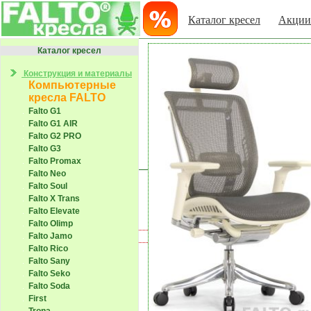
Каталог кресел
Акции
Каталог кресел
Конструкция и материалы
Компьютерные
кресла FALTO
Falto G1
Falto G1 AIR
Falto G2 PRO
Falto G3
Falto Promax
Falto Neo
Falto Soul
Falto X Trans
Falto Elevate
Falto Olimp
Falto Jamo
Falto Rico
Falto Sany
Falto Seko
Falto Soda
First