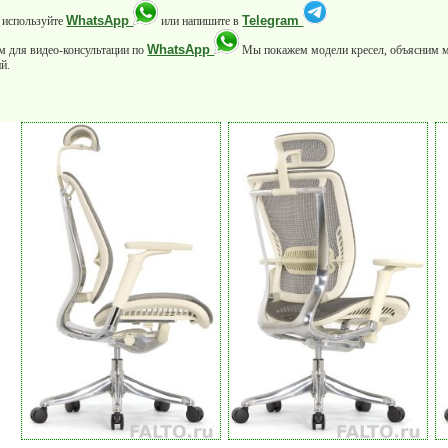
WhatsApp
Telegram
 используйте
или напишите в
WhatsApp
м для видео-консультации по
Мы покажем модели кресел, объясним 
й.