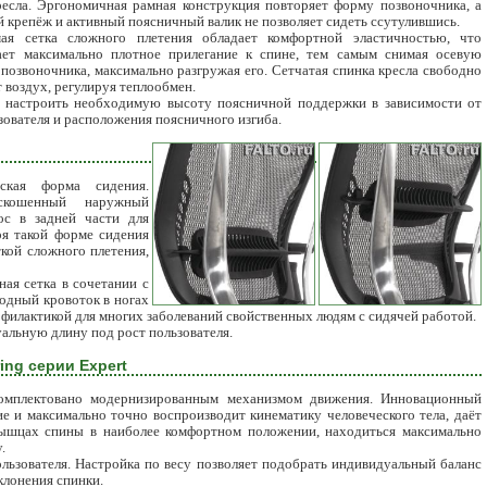
ресла. Эргономичная рамная конструкция повторяет форму позвоночника, а
 крепёж и активный поясничный валик не позволяет сидеть ссутулившись.
ая сетка сложного плетения обладает комфортной эластичностью, что
ает максимально плотное прилегание к спине, тем самым снимая осевую
 позвоночника, максимально разгружая его. Сетчатая спинка кресла свободно
 воздух, регулируя теплообмен.
 настроить необходимую высоту поясничной поддержки в зависимости от
зователя и расположения поясничного изгиба.
еская форма сидения.
скошенный наружный
ос в задней части для
ря такой форме сидения
кой сложного плетения,
ая сетка в сочетании с
одный кровоток в ногах
офилактикой для многих заболеваний свойственных людям с сидячей работой.
альную длину под рост пользователя.
ng серии Expert
комплектовано модернизированным механизмом движения. Инновационный
е и максимально точно воспроизводит кинематику человеческого тела, даёт
ышцах спины в наиболее комфортном положении, находиться максимально
.
ользователя. Настройка по весу позволяет подобрать индивидуальный баланс
клонения спинки.