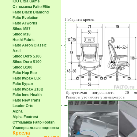
IOO Ultra Game
Оттоманка Falto Elite
Falto Black Diamond
Falto Evolution
Габариты кресла
Falto AI works
Sihoo M57
Sihoo M18
Hoshi Fabric
Falto Aeron Classic
Axel
Sihoo Doro S300
Sihoo Doro S100
Sihoo B100
Falto Hop Eco
Falto Кураж Lux
Falto Кураж
Falto Кураж 210B
Допустимая погрешность - 20 м
Falto Inno Health
Размеры уточняйте у менеджеров.
Falto New Trans
Leader Orto
Alpha
Alpha Footrest
Оттоманка Falto Footsh
Универсальная подножка
Кресла