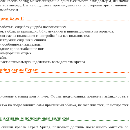
еля кресло Spring может синхронно двигаться вместе с владельцем, исключая
етесь вперед, Вы не ощущаете противодействия со стороны эргономичного
ым образом.
рии Expert:
работать сидя без ущерба позвоночнику.
ок в области прикладной биомеханики и инновационных материалов.
м смены положения с настройкой на вес пользователя.
нструкции сидения и спинки.
 особенности владельца.
одное кровоснабжение ног.
 комфортный отдых.
айн.
вает оптимальную надёжность всем деталям кресла.
ring серии Expert
ряжение с мышц шеи и плеч. Форма подголовника позволяет зафиксировать
тка на подголовнике сама практичная обивка, не засаливается, не истирается
g с активным поясничным валиком
 спинки кресла Expert Spring позволяет достичь постоянного контакта со