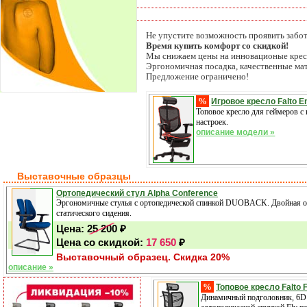
Не упустите возможность проявить забот
Время купить комфорт со скидкой!
Мы снижаем цены на инновационые кресла
Эргономичная посадка, качественные ма
Предложение ограничено!
%
Игровое кресло Falto E
Топовое кресло для геймеров 
настроек.
описание модели »
Выставочные образцы
Ортопедический стул Alpha Conference
Эргономичные стулья с ортопедической спинкой DUOBACK. Двойная орт
статического сидения.
Цена:
25 200
₽
Цена со скидкой:
17 650
₽
Выставочный образец. Скидка 20%
описание »
%
Топовое кресло Falto F
Динамичный подголовник, 6D 