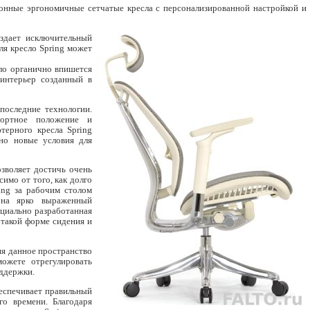
ионные эргономичные сетчатые кресла с персонализированной настройкой и
здает исключительный
ля кресло Spring может
ло органично впишется
интерьер созданный в
последние технологии.
фортное положение и
терного кресла Spring
нно новые условия для
зволяет достичь очень
имо от того, как долго
ing за рабочим столом
я на ярко выраженный
ециально разработанная
 такой форме сидения и
яя данное пространство
ожете отрегулировать
оддержки.
беспечивает правильный
го времени. Благодаря