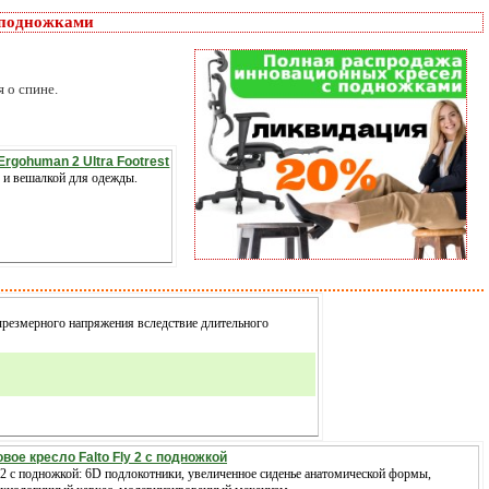
 подножками
 о спине.
Ergohuman 2 Ultra Footrest
г и вешалкой для одежды.
резмерного напряжения вследствие длительного
овое кресло Falto Fly 2 с подножкой
y 2 с подножкой: 6D подлокотники, увеличенное сиденье анатомической формы,