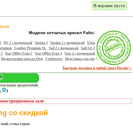
В корзине пусто
есла
Модели сетчатых кресел Falto:
2
Fly 2 с подножкой
Spring 2
Spring 2 с подножкой
Vista
Premium
Leather Premium SL
Sail 2 с подножкой
Sail Art 2
 2
Star Office Ergo 2
Star Office Ergo 3
Star 2 с подножкой
Подростковое кресло Orto
Conference
Подставка для ног
Быстрая доставка в любой город России! »
етом ваших предпочтений.
m
)
монстрационном зале
ng со скидкой
лый, сетка серая