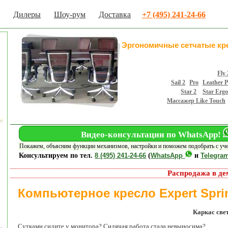
Дилеры
Шоу-рум
Доставка
+7 (495) 241-24-66
Эргономичные сетчатые кр
Fly 
Sail 2
Pro
Leather 
Star 2
Star Ergo
Массажер Like Touch
Видео-консультации по WhatsApp!
Покажем, объясним функции механизмов, настройки и поможем подобрать с уч
Консультируем по тел.
8 (495) 241-24-66
(
WhatsApp
и
Telegra
Распродажа в де
Компьютерное кресло Expert Spri
Каркас свет
Сутками сидите у монитора? Сидячая работа стала невыносима?