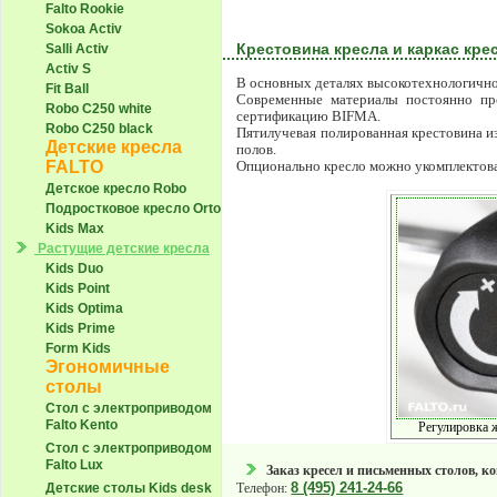
Falto Rookie
Sokoa Activ
Крестовина кресла и каркас кре
Salli Activ
Activ S
В основных деталях высокотехнологичног
Fit Ball
Современные материалы постоянно про
Robo С250 white
сертификацию BIFMA.
Robo С250 black
Пятилучевая полированная крестовина и
Детские кресла
полов.
FALTO
Опционально кресло можно укомплектов
Детское кресло Robo
Подростковое кресло Orto
Kids Max
Растущие детские кресла
Kids Duo
Kids Point
Kids Optima
Kids Prime
Form Kids
Эгономичные
столы
Стол с электроприводом
Falto Kento
Регулировка 
Стол с электроприводом
Falto Lux
Заказ кресел и письменных столов, к
8 (495) 241-24-66
Телефон:
Детские столы Kids desk