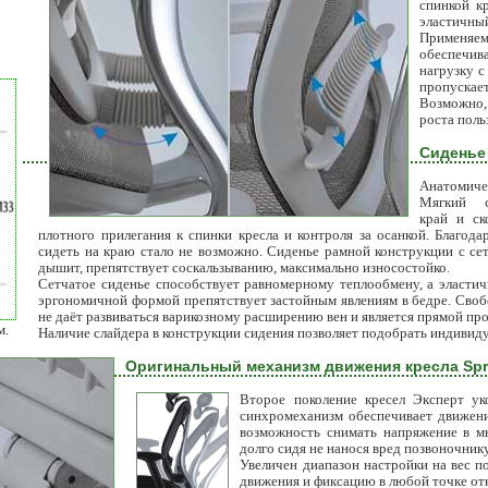
спинкой к
эластичный
Применяем
обеспечив
нагрузку с
пропускает
Возможно,
роста поль
Сиденье
Анатомич
Мягкий 
край и ск
плотного прилегания к спинки кресла и контроля за осанкой. Благода
сидеть на краю стало не возможно. Сиденье рамной конструкции с сет
дышит, препятствует соскальзыванию, максимально износостойко.
Сетчатое сиденье способствует равномерному теплообмену, а эластичн
эргономичной формой препятствует застойным явлениям в бедре. Своб
не даёт развиваться варикозному расширению вен и является прямой пр
м.
Наличие слайдера в конструкции сидения позволяет подобрать индивиду
Оригинальный механизм движения кресла Spri
Второе поколение кресел Эксперт у
синхромеханизм обеспечивает движени
возможность снимать напряжение в м
долго сидя не нанося вред позвоночнику
Увеличен диапазон настройки на вес п
движения и фиксацию в любой точке от