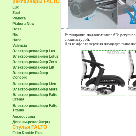
реклайнеры FALTO
Lux
Zuel
Piabora
Piabora New
Boss
Rio
Регулировка подлокотников 6D: регулиро
с клавиатурой.
Hana
Для комфорта верхняя площадка выполн
Valencia
Электро-реклайнер Lux
Электро-реклайнер Lotus
Электро-реклайнер Zero
Электро-реклайнер Lift
Электро-реклайнер
Сoncord
Электро-реклайнер Live
Электро-реклайнер More
Электро-реклайнер Falto
Crema
Электро-реклайнер Falto
Titanio
Аксессуары
Диваны-реклайнеры
Стулья FALTO
Falto Rookie Plus