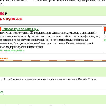
ния.
650
₽
. Скидка 20%
%
Топовое кресло Falto Fly 2
намичный подголовник, 6D подлокотники. Анатомические кресла с уникальной
F
топедической спинкой Fly позволяют создать лучшее рабочее место в офисе и дома,
в
едоставляя пользователю уникальный комфорт и максимально разгружая
о
звоночник, благодаря уникальной конструкции спинки. Высокотехнологичный
ркас, модернизированный механизм.
писание модели »
ценам
оже LUX чёрного цвета укомплектовано итальянским механизмом Donati - Comfort.
ое)