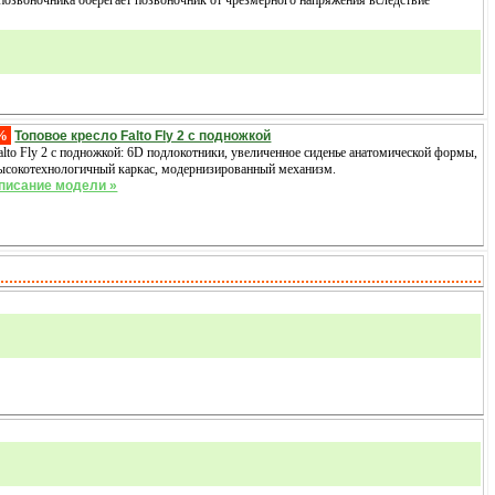
%
Топовое кресло Falto Fly 2 с подножкой
alto Fly 2 с подножкой: 6D подлокотники, увеличенное сиденье анатомической формы,
ысокотехнологичный каркас, модернизированный механизм.
писание модели »