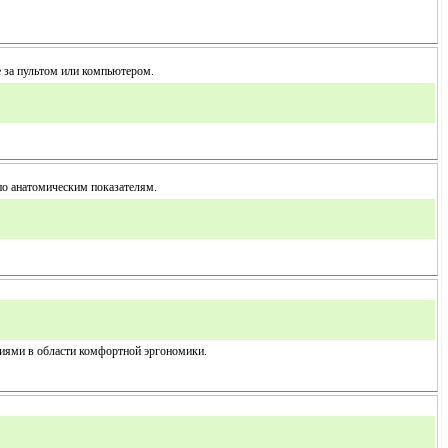
 за пультом или компьютером.
 по анатомическим показателям.
гиями в области комфортной эргономики.