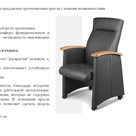
мы предлагаем эргономичные кресла с новыми возможностями.
 области эргономики.
комфорт, функциональную и
 - возможность максимально
 и отдыха.
ол "раскрытия" человека, а,
о обеспечивает устойчивую
ка.
ности, благодаря которому
е длительной эксплуатации.
новы, которые не содержат
овека. В основании кресла
о позволяет сделать модель
5 см.