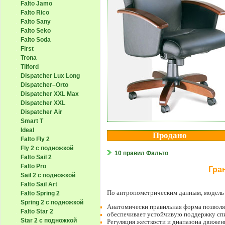
Falto Jamo
Falto Rico
Falto Sany
Falto Seko
Falto Soda
First
Trona
Tilford
Dispatcher Lux Long
Dispatcher–Orto
Dispatcher XXL Max
Dispatcher XXL
Dispatcher Air
Smart T
Ideal
Продано
Falto Fly 2
Fly 2 с подножкой
10 правил Фальто
Falto Sail 2
Falto Pro
Гра
Sail 2 с подножкой
Falto Sail Art
По антропометрическим данным, модель к
Falto Spring 2
Spring 2 с подножкой
Анатомически правильная форма позволяе
Falto Star 2
обеспечивает устойчивую поддержку спи
Star 2 с подножкой
Регуляция жесткости и диапазона движен