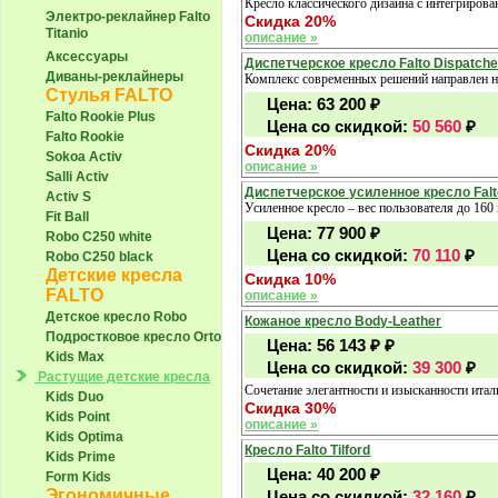
Кресло классического дизайна с интегриров
Электро-реклайнер Falto
Скидка 20%
Titanio
описание »
Аксессуары
Диспетчерское кресло Falto Dispatche
Диваны-реклайнеры
Комплекс современных решений направлен на
Стулья FALTO
Цена:
63 200
₽
Falto Rookie Plus
Цена со скидкой:
50 560
₽
Falto Rookie
Скидка 20%
Sokoa Activ
описание »
Salli Activ
Диспетчерское усиленное кресло Falto
Activ S
Усиленное кресло – вес пользователя до 160
Fit Ball
Цена:
77 900
₽
Robo С250 white
Цена со скидкой:
70 110
₽
Robo С250 black
Детские кресла
Скидка 10%
FALTO
описание »
Детское кресло Robo
Кожаное кресло Body-Leather
Подростковое кресло Orto
Цена:
56 143 ₽
₽
Kids Max
Цена со скидкой:
39 300
₽
Растущие детские кресла
Сочетание элегантности и изысканности ит
Kids Duo
Скидка 30%
Kids Point
описание »
Kids Optima
Кресло Falto Tilford
Kids Prime
Цена:
40 200
₽
Form Kids
Эгономичные
Цена со скидкой:
32 160
₽