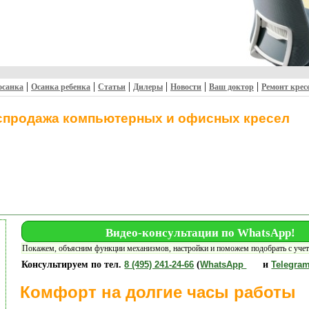
|
|
|
|
|
|
осанка
Осанка ребенка
Статьи
Дилеры
Новости
Ваш доктор
Ремонт крес
спродажа компьютерных и офисных кресел
Видео-консультации по WhatsApp!
Покажем, объясним функции механизмов, настройки и поможем подобрать с уче
Консультируем по тел.
8 (495) 241-24-66
(
WhatsApp
и
Telegra
Комфорт на долгие часы работы