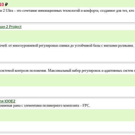
10
₽
n 2 Ultra – это сочетание инновационных технологий и комфорта, созданное для тех, кт
an 2 Project
лочей: от многоуровневой регулировки спинки до устойчивой базы с мягкими роликами.
системой контроля положения. Максимальный набор регулировок и адаптивных систем п
ля IOOE2
иниевая рама с элементами полимерного композита – FPC.