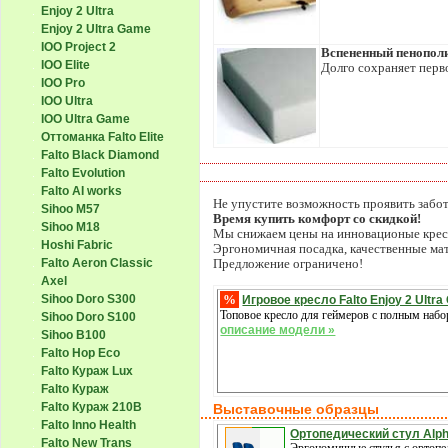
Enjoy 2 Ultra
Enjoy 2 Ultra Game
IOO Project 2
Вспененный пенопол
IOO Elite
Долго сохраняет пер
IOO Pro
IOO Ultra
IOO Ultra Game
Оттоманка Falto Elite
Falto Black Diamond
Falto Evolution
Falto AI works
Не упустите возможность проявить забот
Sihoo M57
Время купить комфорт со скидкой!
Sihoo M18
Мы снижаем цены на инновационые кресла
Hoshi Fabric
Эргономичная посадка, качественные ма
Falto Aeron Classic
Предложение ограничено!
Axel
%
Sihoo Doro S300
Игровое кресло Falto Enjoy 2 Ultr
Топовое кресло для геймеров с полным наб
Sihoo Doro S100
описание модели »
Sihoo B100
Falto Hop Eco
Falto Кураж Lux
Falto Кураж
Falto Кураж 210B
Выставочные образцы
Falto Inno Health
Ортопедический стул Alph
Falto New Trans
Эргономичные стулья с ортопе