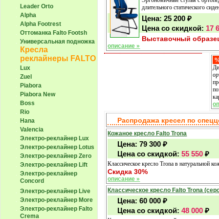
Leader Orto
длительного статического сиде
Alpha
Цена:
25 200
₽
Alpha Footrest
Цена со скидкой:
17 
Оттоманка Falto Footsh
Выставочный образец
Универсальная подножка
описание »
Кресла
реклайнеры FALTO
Ди
Lux
ор
Zuel
пр
Piabora
по
Piabora New
ка
Boss
о
Rio
Распродажа кресел по спец
Hana
Valencia
Кожаное кресло Falto Trona
Электро-реклайнер Lux
Цена:
79 300
₽
Электро-реклайнер Lotus
Цена со скидкой:
55 550
₽
Электро-реклайнер Zero
Классическое кресло Trona в натуральной к
Электро-реклайнер Lift
Скидка 30%
Электро-реклайнер
описание »
Сoncord
Классическое кресло Falto Trona (сер
Электро-реклайнер Live
Цена:
60 000
₽
Электро-реклайнер More
Электро-реклайнер Falto
Цена со скидкой:
48 000
₽
Crema