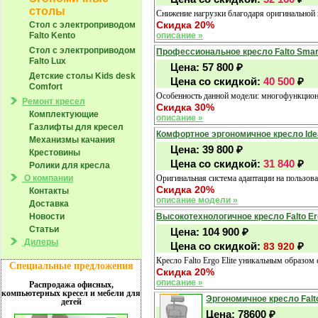
столы
Снижение нагрузки благодаря оригинальной 
Скидка 20%
Стол с электроприводом
описание »
Falto Kento
Стол с электроприводом
Профессиональное кресло Falto Smart
Falto Lux
Цена:
57 800
₽
Детские столы Kids desk
Цена со скидкой:
40 500
₽
Comfort
Особенность данной модели: многофункцион
Ремонт кресел
Скидка 30%
Комплектующие
описание »
Газлифты для кресел
Комфортное эргономичное кресло Ide
Механизмы качания
Цена:
39 800
₽
Крестовины
Цена со скидкой:
31 840
₽
Ролики для кресла
Оригинальная система адаптации на пользов
О компании
Скидка 20%
Контакты
описание модели »
Доставка
Высокотехнологичное кресло Falto Erg
Новости
Статьи
Цена:
104 900
₽
Дилеры
Цена со скидкой:
₽
83 920
Кресло Falto Ergo Elite уникальным образом
Специальные предложения
Скидка 20%
описание »
Распродажа офисных,
компьютерных кресел и мебели для
Эргономичное кресло Falto
детей
Цена:
78600
₽