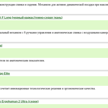
конструкции спинки и сидения. Механизм для активно динамической посадки при макси
 F Long (черный каркас/темно-серая ткань)
альный механизм с 6 ручками управления и анатомическая спинка с воздушными камера
al
ателя по анатомическим показателям.
o Elite
 сочетает инновационные технологические решения и эргономические качества.
 Ergohuman 2 Ultra (серое)