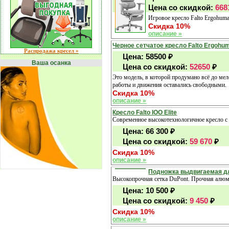
Цена со скидкой:
668
Игровое кресло Falto Ergohuma
Скидка 10%
описание »
Черное сетчатое кресло Falto Ergohum
Распродажа кресел »
Цена:
58500
₽
Ваша осанка
Цена со скидкой:
52650
₽
Это модель, в которой продумано всё до ме
работы и движения оставались свободными.
Скидка 10%
описание »
Кресло Falto IOO Elite
Современное высокотехнологичное кресло с 
Цена:
66 300
₽
Цена со скидкой:
59 670
₽
Скидка 10%
описание »
Подножка выдвигаемая д
Высокопрочная сетка DuPont. Прочная алюм
Цена:
10 500
₽
Цена со скидкой:
9 450
₽
Скидка 10%
описание »