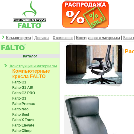
|
|
|
|
Каталог кресел
Доставка
О компании
Конструкция и материалы
Ваша 
Ра
Каталог
Конструкция и материалы
Компьютерные
кресла FALTO
Falto G1
Falto G1 AIR
Falto G2 PRO
Falto G3
Falto Promax
Falto Neo
Falto Soul
Falto X Trans
Falto Elevate
Falto Olimp