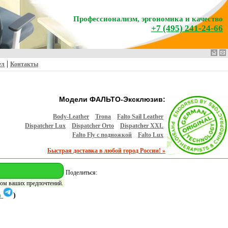
Профессионализм, эргономика и качество
+7 (495) 241-24-66
|
ел
Контакты
Модели ФАЛЬТО-Эксклюзив:
Body-Leather
Trona
Falto Sail Leather
Dispatcher Lux
Dispatcher Orto
Dispatcher XXL
Falto Fly с подножкой
Falto Lux
Быстрая доставка в любой город России! »
Поделиться:
том ваших предпочтений.
m
)