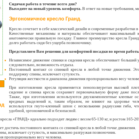
Сидячая работа в течение всего дня?
Выходите на новый уровень комфорта.
В ответ на новые требования, 
Эргономичное кресло Гранд.
Кресло сочетает в себе классический дизайн и современные разработки в
Качественные механизмы и материалы обеспечивают максимальный 
анатомически правильную посадку. Главное преимущество кресла Гранд
долго работать сидя без ущерба позвоночнику.
Представляем Вам решения для комфортной посадки во время работы
Независимое движение спинки и сидения кресла обеспечивает больший уг
следовательно, возможность отдыха.
Постоянный контакт со спинкой кресла в любой точке движения. Эт
поддержку спины, исключает сутулость.
Регуляция жесткости и диапазона движения пропорционально весу челове
При изготовлении кресла применяется пенополиуретан высокой плот
сидение и спинка кресла сохраняет первоначальную форму даже посл
Также, при изготовлении используются двухкомпонентные клеевые ос
вредных выделений и, таким образом, не влияют на здоровье чел
нд
используется гнуто-кленный шпон с несколькими радиусами гиба, чт
удобной, эргономичной и безопасной.
ресла «ГРАНД» идеально подходит людям с весом 65-130 кг, и ростом 165-20
т достичь постоянного контакта со спинкой кресла в любой точке движения.
ны, исключает сутулость, и максимально разгружая позвоночник.
ия пропорционально весу человека.