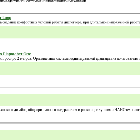
анной адаптивной системой и инновационной механикой.
r Long
 создание комфортных условий работы диспетчера, при длительной напряжённой работе
 Dispatcher Orto
 кг, рост до 2 метров. Оригинальная система индивидуальной адаптации на пользователя
альянского дизайна, общепризнанного лидера стиля и роскоши, с лучшими НАНОтехноло