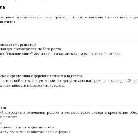
сла
"
вольное откидывание спинки кресла при резком наклоне. Спинка возвращае
ии спины.
енный амортизатор
ния для пользователя любого роста.
ет "сплющивание" межпозвоночных дисков в момент резкой посадки.
ская крестовина с деревянными накладками
аллический стержень увеличивают допустимую нагрузку на кресло до 130 кг.
а и активности пользования креслом.
ики
ий стержень в основании ролика и металлические гнезда в крестовине об
а роликов.
ра
 с несколькими радиусами гиба.
реслу правильные анатомические формы.