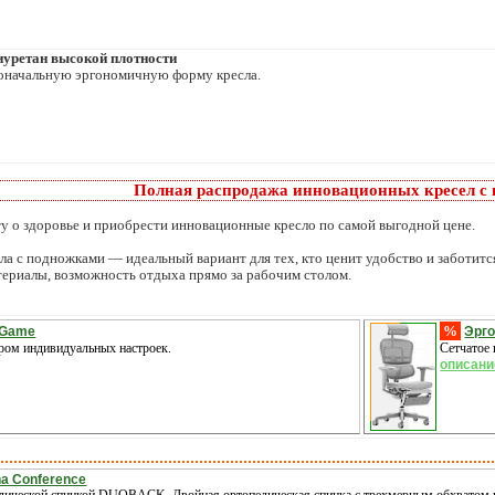
иуретан высокой плотности
воначальную эргономичную форму кресла.
Полная распродажа инновационных кресел с
у о здоровье и приобрести инновационные кресло по самой выгодной цене.
 с подножками — идеальный вариант для тех, кто ценит удобство и заботится
териалы, возможность отдыха прямо за рабочим столом.
%
a Game
Эрго
ором индивидуальных настроек.
Сетчатое 
описани
a Conference
дической спинкой DUOBACK. Двойная ортопедическая спинка с трехмерным обхватом п