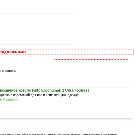
 подножками
 о спине.
номичное кресло Falto Ergohuman 2 Ultra Footrest
кресло с подставкой для ног и вешалкой для одежды.
е модели »
озвоночника оберегает позвоночник от чрезмерного напряжения вследствие