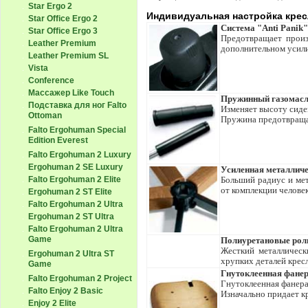
Star Ergo 2
Индивидуальная настройка кре
Star Office Ergo 2
Система "Anti Panik
Star Office Ergo 3
Предотвращает произ
Leather Premium
дополнительном усил
Leather Premium SL
Vista
Conference
Массажер Like Touch
Пружинный газомасл
Подставка для ног Falto
Изменяет высоту сиде
Ottoman
Пружина предотвраща
Falto Ergohuman Special
Edition Everest
Falto Ergohuman 2 Luxury
Ergohuman 2 SE Luxury
Усиленная металличе
Falto Ergohuman 2 Elite
Больший радиус и мет
от комплекции человек
Ergohuman 2 ST Elite
Falto Ergohuman 2 Ultra
Ergohuman 2 ST Ultra
Falto Ergohuman 2 Ultra
Game
Полиуретановые рол
Жесткий металлическ
Ergohuman 2 Ultra ST
хрупких деталей кресл
Game
Гнутоклеенная фане
Falto Ergohuman 2 Project
Гнутоклеенная фанера
Falto Enjoy 2 Basic
Изначально придает к
Enjoy 2 Elite