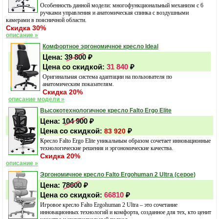
Особенность данной модели: многофункциональный механизм с 6
ручками управления и анатомическая спинка с воздушными
камерами в поясничной области.
Скидка 30%
описание »
Комфортное эргономичное кресло Ideal
Цена:
39 800
₽
Цена со скидкой:
31 840
₽
Оригинальная система адаптации на пользователя по
анатомическим показателям.
Скидка 20%
описание модели »
Высокотехнологичное кресло Falto Ergo Elite
Цена:
104 900
₽
Цена со скидкой:
₽
83 920
Кресло Falto Ergo Elite уникальным образом сочетает инновационные
технологические решения и эргономические качества.
Скидка 20%
описание »
Эргономичное кресло Falto Ergohuman 2 Ultra (серое)
Цена:
78600
₽
Цена со скидкой:
66810
₽
Игровое кресло Falto Ergohuman 2 Ultra – это сочетание
инновационных технологий и комфорта, созданное для тех, кто ценит