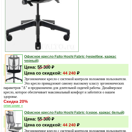
Офисное кресло Falto Hoshi Fabric (черн/беж, каркас
черный)
Цена:
55 300
₽
Цена со скидкой:
₽
44 240
Эргономичное кресло с системой контроля положения пользователя.
Это кресло принадлежит самому высокому классу эргономических
параметров "A" и предназначено для длительной сидячей работы. Дизайнерское
кресло, которое обеспечивает максимальный комфорт и заботится о вашем
здоровье.
Скидка 20%
описание »
Офисное кресло Falto Hoshi Fabric (серое, каркас белый)
Цена:
55 300
₽
Цена со скидкой:
₽
44 240
Эргономичное кресло с системой контроля положения пользователя.