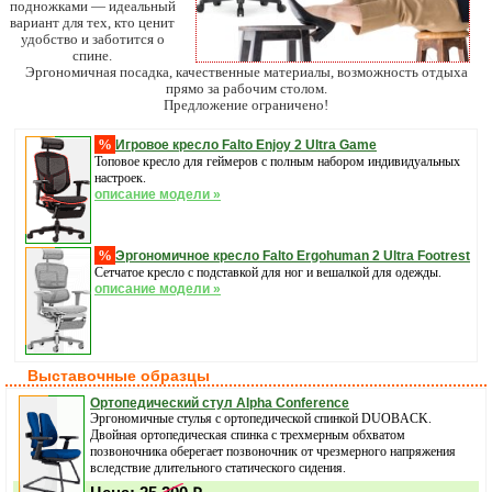
подножками — идеальный
вариант для тех, кто ценит
удобство и заботится о
спине.
Эргономичная посадка, качественные материалы, возможность отдыха
прямо за рабочим столом.
Предложение ограничено!
%
Игровое кресло Falto Enjoy 2 Ultra Game
Топовое кресло для геймеров с полным набором индивидуальных
настроек.
описание модели »
%
Эргономичное кресло Falto Ergohuman 2 Ultra Footrest
Сетчатое кресло с подставкой для ног и вешалкой для одежды.
описание модели »
Выставочные образцы
Ортопедический стул Alpha Conference
Эргономичные стулья с ортопедической спинкой DUOBACK.
Двойная ортопедическая спинка с трехмерным обхватом
позвоночника оберегает позвоночник от чрезмерного напряжения
вследствие длительного статического сидения.