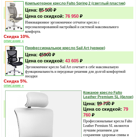
Компьютерное кресло Falto Spring 2 (светлый пластик)
Цена:
85 500
₽
Цена со скидкой:
76 950
₽
Инновационное эргономичное сетчатое кресло с
персонализированной настройкой и системой максимального
комфорта.
Скидка 10%.
описание »
Профессиональное кресло Sail Art (черное)
Цена:
45900
₽
Цена со скидкой:
43 605
₽
Эргономичное кресло Sail Art сочетает в себе максимальную
функциональность и передовые решения для долгой комфортной
посадки
Скидка 5%.
описание »
Кожаное кресло Falto
Leather Premium SL (белое)
Цена:
99 700
₽
Цена со скидкой:
79
760
₽
Профессиональные кресла Falto
Leather Premium SL являются
лучшим решением для
сохранения здоровья спины и