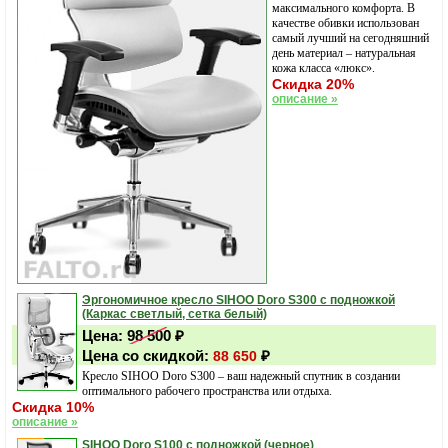
максимального комфорта. В
качестве обивки использован
самый лучший на сегодняшний
день материал – натуральная
кожа класса «люкс».
Скидка 20%
описание »
Эргономичное кресло SIHOO Doro S300 с подножкой
(Каркас светлый, сетка белый)
Цена:
98 500
₽
Цена со скидкой:
₽
88 650
Кресло SIHOO Doro S300 – ваш надежный спутник в создании
оптимального рабочего пространства или отдыха.
Скидка 10%
описание »
SIHOO Doro S100 с подножкой (черное)