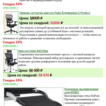
качество и индивидуальный подход.
Скидка 10%
описание »
Черное сетчатое кресло Falto Ergohuman 2 Project
Цена:
58500
₽
Цена со скидкой:
52650
₽
Это модель, в которой продумано всё до мелочей: от многоуровневой
регулировки спинки до устойчивой базы с мягкими роликами.
Подголовник в данной комплектации отсутствует — чтобы ничто не
отвлекало от работы и движения оставались свободными.
Скидка 10%
описание »
Кресло Falto IOO Elite
Современное высокотехнологичное кресло с системой контроля
положения. Максимальный набор регулировок и адаптивных систем
позволяет достичь комфортного положения при долгой сидячей
работе.
Цена:
66 300
₽
Цена со скидкой:
59 670
₽
Скидка 10%
описание »
Подножка выдвигаемая
для IOOE2
Высокопрочная сетка DuPont.
Прочная алюминиевая рама с
элементами полимерного