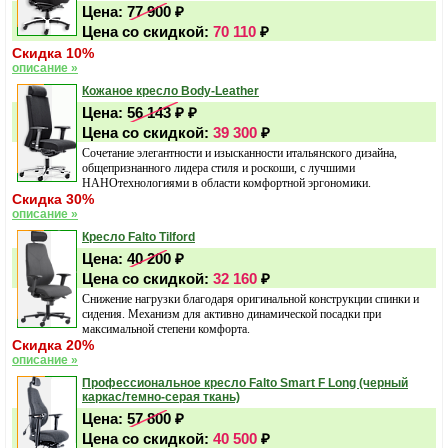
Цена:
77 900
₽
Цена со скидкой:
70 110
₽
Скидка 10%
описание »
Кожаное кресло Body-Leather
Цена:
56 143 ₽
₽
Цена со скидкой:
39 300
₽
Сочетание элегантности и изысканности итальянского дизайна,
общепризнанного лидера стиля и роскоши, с лучшими
НАНОтехнологиями в области комфортной эргономики.
Скидка 30%
описание »
Кресло Falto Tilford
Цена:
40 200
₽
Цена со скидкой:
32 160
₽
Снижение нагрузки благодаря оригинальной конструкции спинки и
сидения. Механизм для активно динамической посадки при
максимальной степени комфорта.
Скидка 20%
описание »
Профессиональное кресло Falto Smart F Long (черный
каркас/темно-серая ткань)
Цена:
57 800
₽
Цена со скидкой:
40 500
₽