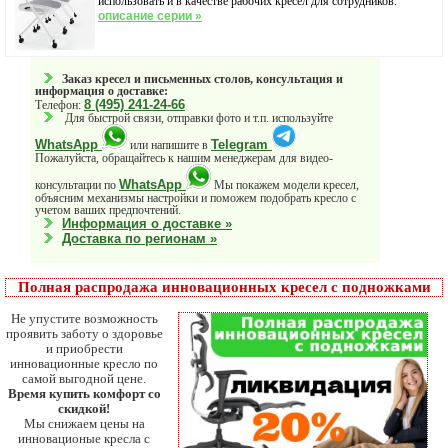
использовать и в качестве рабочих кресел для сотрудников.
описание серии »
Заказ кресел и письменных столов, консультация и
информация о доставке:
8 (495) 241-24-66
Телефон:
Для быстрой связи, отправки фото и т.п. используйте
WhatsApp
Telegram
или напишите в
Пожалуйста, обращайтесь к нашим менеджерам для видео-
WhatsApp
консультации по
Мы покажем модели кресел,
объясним механизмы настройки и поможем подобрать кресло с
учетом ваших предпочтений.
Информация о доставке »
Доставка по регионам »
Полная распродажа инновационных кресел с подножками
Не упустите возможность
проявить заботу о здоровье
и приобрести
инновационные кресло по
самой выгодной цене.
Время купить комфорт со
скидкой!
Мы снижаем цены на
инновационые кресла с