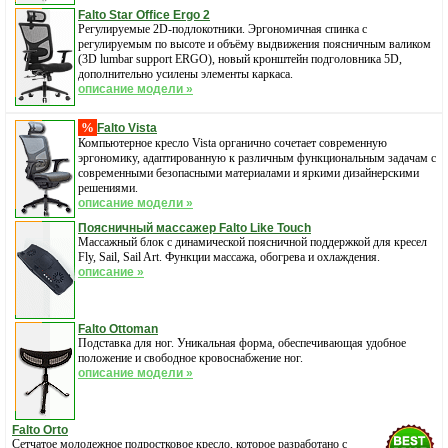
Falto Star Office Ergo 2
Регулируемые 2D-подлокотники. Эргономичная спинка с
регулируемым по высоте и объёму выдвижения поясничным валиком
(3D lumbar support ERGO), новый кронштейн подголовника 5D,
дополнительно усилены элементы каркаса.
описание модели »
%
Falto Vista
Компьютерное кресло Vista органично сочетает современную
эргономику, адаптированную к различным функциональным задачам с
современными безопасными материалами и яркими дизайнерскими
решениями.
описание модели »
Поясничный массажер Falto Like Touch
Массажный блок с динамической поясничной поддержкой для кресел
Fly, Sail, Sail Art. Функции массажа, обогрева и охлаждения.
описание »
Falto Ottoman
Подставка для ног. Уникальная форма, обеспечивающая удобное
положение и свободное кровоснабжение ног.
описание модели »
Falto Orto
Cетчатое молодежное подростковое кресло, которое разработано с