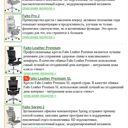
высокотехнологичный каркас, модернизированный механизм.
описание модели »
Falto Pro 2
Преимущества кресла с наклоном вперед: активное положение сидя
повышает концентрацию и продуктивность, улучшая не только
физическое самочувствие, но и когнитивные функции. Это кресло
создано для тех, кто стремится к большем
описание модели »
Falto Leather Premium
Профессиональные кресла Falto Leather Premium являются лучшим
решением для сохранения здоровья спины и максимального
комфорта. В качестве обивки Falto Leather Premium использован
самый лучший на сегодняшний день материал – натуральная кожа
класса «люкс».
описание модели »
%
Falto Leather Premium SL
Кресло Falto Leather Premium SL первой серии. В качестве обивки
Falto Leather Premium SL использован самый лучший на сегодняшний
день материал – натуральная кожа класса «люкс».
описание модели »
Falto Spring 2
Эргономичное офисное компьютерное Spring устраняет причину
плохой осанки, заполняя данное пространство и поддерживая
поясничный отдел позвоночника. 6D подлокотники,
высокотехнологичный каркас, модернизированный механизм.