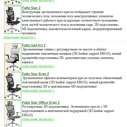
описание модели »
Falto Star 2
Конструкция эргономичного кресла отображает строение
человеческого тела, положение всех конструктивных элементов
качественного рабочего кресла идеально соответствует положению
всех частей человеческого тела в положении сидя. 5D подголовник,
6D подлокотники, высокотехнологичный каркас, модернизированный
механизм.
описание модели »
Falto Sail Art 2
Эргономичная спинка с регулируемым по высоте и объёму
выдвижения поясничным валиком (3D lumbar support ERGO), новый
кронштейн подголовника 5D, дополнительно усилены элементы
каркаса.
описание модели »
Falto Star Ergo 2
Эргономичное офисное компьютерное кресло получило обновленный
поясничный валик (3D lumbar support ERGO), новый кронштейн
подголовника 5D и оригинальные 6D-подлокотники.
описание модели »
Falto Star Office Ergo 3
Регулируемые 3D-подлокотники. Эгономичное кресло с 5D
подголовником и анатомической поддержкой (3D lumbar support
ERGO).
описание модели »