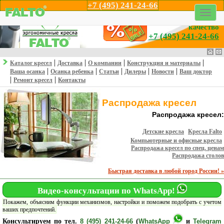
+7 (495) 241-24-66
Профессионализм,
эргономика и
качество
+7 (495) 241-24-66
|
|
|
|
Каталог кресел
Доставка
О компании
Конструкция и материалы
|
|
|
|
|
Ваша осанка
Осанка ребенка
Статьи
Дилеры
Новости
Ваш доктор
|
|
Ремонт кресел
Контакты
Распродажа кресел
Распродажа кресел:
Детские кресла
Кресла Falto
Компьютерные и офисные кресла
Распродажа кресел по спец. ценам
Распродажа столов
Быстрая доставка в любой город России! »
Видео-консультации по WhatsApp!
Покажем, объясним функции механизмов, настройки и поможем подобрать с учетом
ваших предпочтений.
Консультируем по тел.
8 (495) 241-24-66
(
WhatsApp
и
Telegram