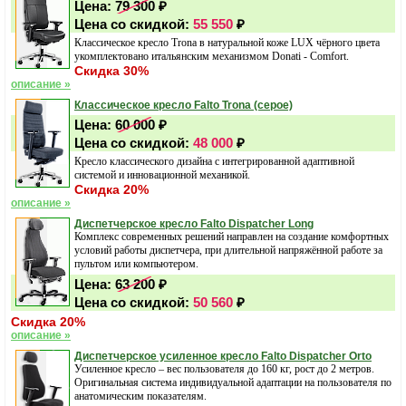
Цена:
79 300
₽
Цена со скидкой:
55 550
₽
Классическое кресло Trona в натуральной коже LUX чёрного цвета
укомплектовано итальянским механизмом Donati - Comfort.
Скидка 30%
описание »
Классическое кресло Falto Trona (серое)
Цена:
60 000
₽
Цена со скидкой:
48 000
₽
Кресло классического дизайна с интегрированной адаптивной
системой и инновационной механикой.
Скидка 20%
описание »
Диспетчерское кресло Falto Dispatcher Long
Комплекс современных решений направлен на создание комфортных
условий работы диспетчера, при длительной напряжённой работе за
пультом или компьютером.
Цена:
63 200
₽
Цена со скидкой:
50 560
₽
Скидка 20%
описание »
Диспетчерское усиленное кресло Falto Dispatcher Orto
Усиленное кресло – вес пользователя до 160 кг, рост до 2 метров.
Оригинальная система индивидуальной адаптации на пользователя по
анатомическим показателям.