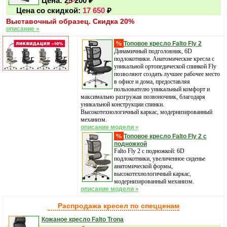
Цена:
25 200
₽
Цена со скидкой:
17 650
₽
Выставочный образец. Скидка 20%
описание »
%
Топовое кресло Falto Fly 2
Динамичный подголовник, 6D
подлокотники. Анатомические кресла с
уникальной ортопедической спинкой Fly
позволяют создать лучшее рабочее место
в офисе и дома, предоставляя
пользователю уникальный комфорт и
максимально разгружая позвоночник, благодаря
уникальной конструкции спинки.
Высокотехнологичный каркас, модернизированный
механизм.
описание модели »
%
Топовое кресло Falto Fly 2 с
подножкой
Falto Fly 2 с подножкой: 6D
подлокотники, увеличенное сиденье
анатомической формы,
высокотехнологичный каркас,
модернизированный механизм.
описание модели »
Распродажа кресел по спецценам
Кожаное кресло Falto Trona