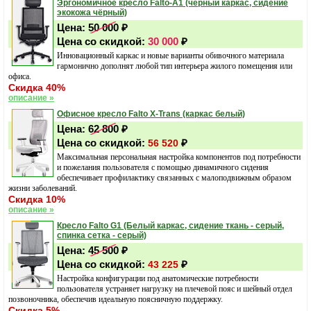
Эргономичное кресло Falto-А1 (чёрный каркас, сидение
экокожа чёрный)
Цена:
50 000
₽
Цена со скидкой:
30 000
₽
Инновационный каркас и новые варианты обивочного материала
гармонично дополнят любой тип интерьера жилого помещения или
офиса.
Скидка 40%
описание »
Офисное кресло Falto X-Trans (каркас белый)
Цена:
62 800
₽
Цена со скидкой:
₽
56 520
Максимальная персональная настройка компонентов под потребности
и пожелания пользователя с помощью динамичного сидения
обеспечивает профилактику связанных с малоподвижным образом
жизни заболеваний.
Скидка 10%
описание »
Кресло Falto G1 (Белый каркас, сидение ткань - серый,
спинка сетка - серый)
Цена:
45 500
₽
Цена со скидкой:
₽
43 225
Настройка конфигурации под анатомические потребности
пользователя устраняет нагрузку на плечевой пояс и шейный отдел
позвоночника, обеспечив идеальную поясничную поддержку.
Скидка 5%