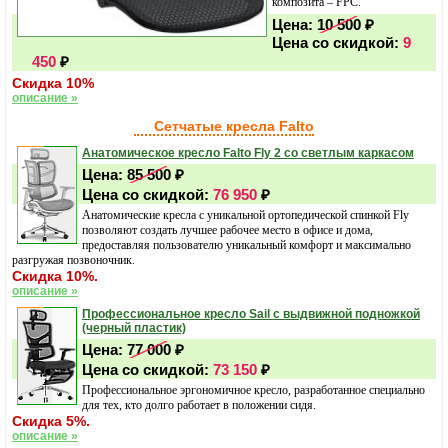
композита – FPC.
Цена:
10 500
₽
Цена со скидкой:
9
450
₽
Скидка 10%
описание »
Сетчатые кресла Falto
Анатомическое кресло Falto Fly 2 со светлым каркасом
Цена:
85 500
₽
Цена со скидкой:
76 950
₽
Анатомические кресла с уникальной ортопедической спинкой Fly
позволяют создать лучшее рабочее место в офисе и дома,
предоставляя пользователю уникальный комфорт и максимально
разгружая позвоночник.
Скидка 10%.
описание »
Профессиональное кресло Sail с выдвижной подножкой
(черный пластик)
Цена:
77 000
₽
Цена со скидкой:
73 150
₽
Профессиональное эргономичное кресло, разработанное специально
для тех, кто долго работает в положении сидя.
Скидка 5%.
описание »