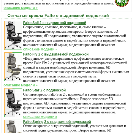
учетом роста подростков на протяжении всего периода обучения в школе.
описание модели »
Сетчатые кресла Falto с выдвижной подножкой
Falto Sail 2 с выдвижной подножкой
Современное, красивое, престижное, и, самое главное –
профессиональное эргономичное кресло. Второе поколение: 5D
подголовник, 6D подлокотники, увеличенное сиденье анатомической
формы с активным скатом в задней части и скосом в передней части,
высокотехнологичный каркас, модернизированный механизм.
описание модели »
Falto Fly 2 с выдвигаемой подножкой
«Воздушное» ультрасовременное профессиональное анатомическое
кресло Falto Fly 2 с уникальной трех-зонной ортопедической сетчатой
спинкой и выдвигаемой подножкой. Второе поколение: 6D
подлокотники, увеличенное сиденье анатомической формы с активным
скатом в задней части и скосом в передней части,
высокотехнологичный каркас, модернизированный механизм.
описание модели »
Falto Star 2 с подножкой
Сетчатое кресло Falto Star 2 с подножкой и всеми необходимыми
персонализированными настройками. Второе поколение: 5D
подголовник, 6D подлокотники, увеличенное сиденье анатомической
формы с активным скатом в задней части и скосом в передней части,
высокотехнологичный каркас, модернизированный механизм.
описание модели »
Falto Spring 2 с выдвижной подножкой
Офисное кресло с выдвигаемой подножкой, утонченным дизайном и
системой индивидуальных настроек. Второе поколение: 6D