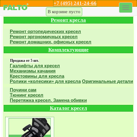
+7 (495) 241-24-66
Каталог кресел
Акции
Дилеры
Шоу-рум
Доставка
В корзине пусто
В корзине пусто
Ремонт кресла
Ремонт ортопедических кресел
Ремонт эргономичных кресел
Ремонт домашних, офисных кресел
Комплектующие
Продажа от 5 шт.
Газлифты для кресел
Механизмы качания
Крестовины для кресла
Ролики «колесики» для кресла
Оригинальные детали
Почини сам
Тюнинг кресел
Перетяжка кресел. Замена обивки
Каталог кресел