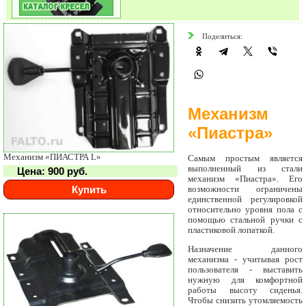
Поделиться:
Механизм
«Пиастра»
Механизм «ПИАСТРА L»
Самым простым является
выполненный из стали
Цена: 900 руб.
механизм «Пиастра». Его
Купить
возможности ограничены
единственной регулировкой
относительно уровня пола с
помощью стальной ручки с
пластиковой лопаткой.
Назначение данного
механизма - учитывая рост
пользователя - выставить
нужную для комфортной
работы высоту сиденья.
Чтобы снизить утомляемость