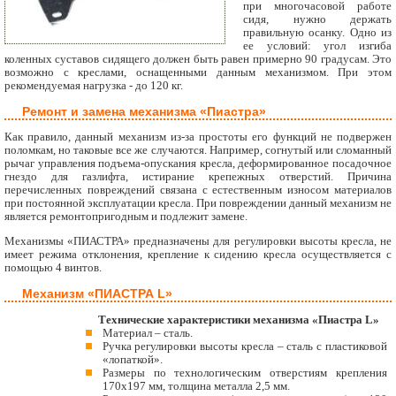
при многочасовой работе
сидя, нужно держать
правильную осанку. Одно из
ее условий: угол изгиба
коленных суставов сидящего должен быть равен примерно 90 градусам. Это
возможно с креслами, оснащенными данным механизмом. При этом
рекомендуемая нагрузка - до 120 кг.
Ремонт и замена механизма «Пиастра»
Как правило, данный механизм из-за простоты его функций не подвержен
поломкам, но таковые все же случаются. Например, согнутый или сломанный
рычаг управления подъема-опускания кресла, деформированное посадочное
гнездо для газлифта, истирание крепежных отверстий. Причина
перечисленных повреждений связана с естественным износом материалов
при постоянной эксплуатации кресла. При повреждении данный механизм не
является ремонтопригодным и подлежит замене.
Механизмы «ПИАСТРА» предназначены для регулировки высоты кресла, не
имеет режима отклонения, крепление к сидению кресла осуществляется с
помощью 4 винтов.
Механизм «ПИАСТРА L»
Технические характеристики механизма «Пиастра L»
Материал – сталь.
Ручка регулировки высоты кресла – сталь с пластиковой
«лопаткой».
Размеры по технологическим отверстиям крепления
170х197 мм, толщина металла 2,5 мм.