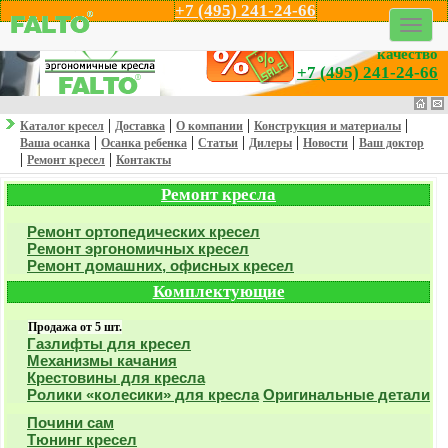
+7 (495) 241-24-66
Профессионализм,
эргономика и
качество
+7 (495) 241-24-66
|
|
|
|
Каталог кресел
Доставка
О компании
Конструкция и материалы
|
|
|
|
|
Ваша осанка
Осанка ребенка
Статьи
Дилеры
Новости
Ваш доктор
|
|
Ремонт кресел
Контакты
Ремонт кресла
Ремонт ортопедических кресел
Ремонт эргономичных кресел
Ремонт домашних, офисных кресел
Комплектующие
Продажа от 5 шт.
Газлифты для кресел
Механизмы качания
Крестовины для кресла
Ролики «колесики» для кресла
Оригинальные детали
Почини сам
Тюнинг кресел