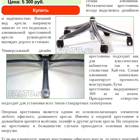
сплава алюминия.
Цена: 5 300 руб.
Металлические крестовины
Купить
всегда выделялись дизайном
и надёжностью. Внешний
вид кресла напрямую
зависит от его подножья, с
алюминьевой крестовиной
кресло руководителя
выглядит дорого и стильно.
Универсальный дизайн
крестовины подходит как
для классических
кабинетов так и в
стилистике Хай-тек. Сплав
алюминия изначально
гарантирует прочность
конструкции.Лучи
крестовины выдерживают
300 кг на излом.
Присадочное отверстие
подходит для установки всех типов стандартных газпатронов.
Опорная крестовина является одним из основополагающих элементов
любого офисного, домашнего кресла. Именно к опорной крестовине в
дальнейшем крепятся колёсики, газлифт и другие детали кресла. На опорную
же крестовину в большинстве случаев приходится основная весовая
нагрузка.
Если вы планируете замену крестовины офисного кресла, то перед покупкой