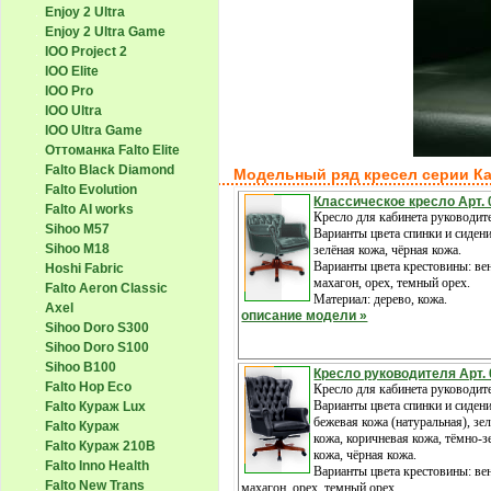
Enjoy 2 Ultra
Enjoy 2 Ultra Game
IOO Project 2
IOO Elite
IOO Pro
IOO Ultra
IOO Ultra Game
Оттоманка Falto Elite
Falto Black Diamond
Модельный ряд кресел серии К
Falto Evolution
Классическое кресло Арт. 
Falto AI works
Кресло для кабинета руководит
Sihoo M57
Варианты цвета спинки и сидени
Sihoo M18
зелёная кожа, чёрная кожа.
Варианты цвета крестовины: вен
Hoshi Fabric
махагон, орех, темный орех.
Falto Aeron Classic
Материал: дерево, кожа.
Axel
описание модели »
Sihoo Doro S300
Sihoo Doro S100
Sihoo B100
Кресло руководителя Арт.
Falto Hop Eco
Кресло для кабинета руководит
Варианты цвета спинки и сидени
Falto Кураж Lux
бежевая кожа (натуральная), зе
Falto Кураж
кожа, коричневая кожа, тёмно-з
Falto Кураж 210B
кожа, чёрная кожа.
Falto Inno Health
Варианты цвета крестовины: вен
Falto New Trans
махагон, орех, темный орех.