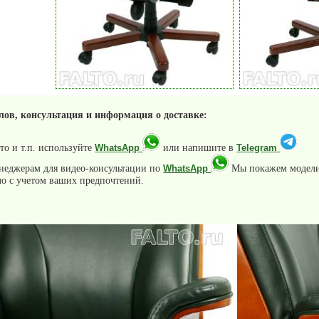
лов, консультация и информация о доставке:
о и т.п. используйте
или напишите в
WhatsApp
Telegram
неджерам для видео-консультации по
Мы покажем модели
WhatsApp
ло с учетом ваших предпочтений.