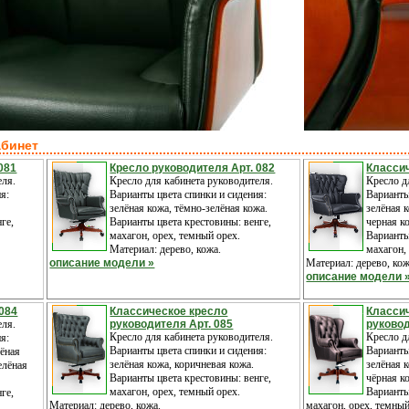
абинет
081
Кресло руководителя Арт. 082
Классич
еля.
Кресло для кабинета руководителя.
Кресло д
я:
Варианты цвета спинки и сидения:
Варианты
зелёная кожа, тёмно-зелёная кожа.
зелёная 
ге,
Варианты цвета крестовины: венге,
черная к
махагон, орех, темный орех.
Варианты
Материал: дерево, кожа.
махагон,
описание модели »
Материал: дерево, кож
описание модели 
 084
Классическое кресло
Класси
еля.
руководителя Арт. 085
руковод
Кресло для кабинета руководителя.
Кресло д
я:
Варианты цвета спинки и сидения:
Варианты
лёная
зелёная кожа, коричневая кожа.
зелёная 
елёная
Варианты цвета крестовины: венге,
чёрная к
махагон, орех, темный орех.
Варианты
ге,
Материал: дерево, кожа.
махагон, орех, темный