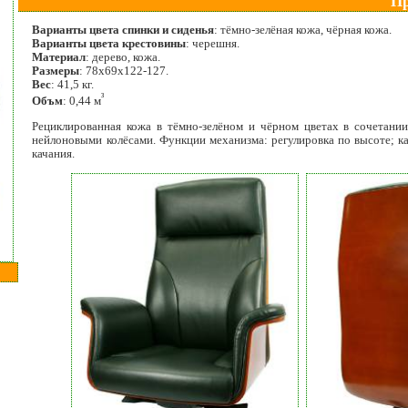
П
Варианты цвета спинки и сиденья
: тёмно-зелёная кожа, чёрная кожа.
Варианты цвета крестовины
: черешня.
Материал
: дерево, кожа.
Размеры
: 78х69х122-127.
Вес
: 41,5 кг.
³
Объм
: 0,44 м
Рециклированная кожа в тёмно-зелёном и чёрном цветах в сочетании
нейлоновыми колёсами. Функции механизма: регулировка по высоте; ка
качания.
0