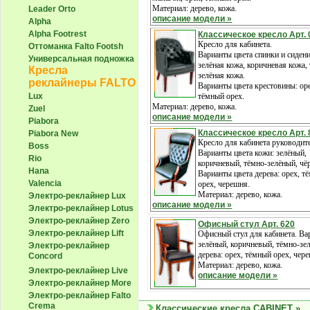
Материал: дерево, кожа.
Leader Orto
описание модели »
Alpha
Alpha Footrest
Классическое кресло Арт. 
Кресло для кабинета.
Оттоманка Falto Footsh
Варианты цвета спинки и сидени
Универсальная подножка
зелёная кожа, коричневая кожа,
Кресла
зелёная кожа.
реклайнеры FALTO
Варианты цвета крестовины: ор
Lux
тёмный орех.
Материал: дерево, кожа.
Zuel
описание модели »
Piabora
Классическое кресло Арт. 
Piabora New
Кресло для кабинета руководит
Boss
Варианты цвета кожи: зелёный,
Rio
коричневый, тёмно-зелёный, чё
Hana
Варианты цвета дерева: орех, т
Valencia
орех, черешня.
Материал: дерево, кожа.
Электро-реклайнер Lux
описание модели »
Электро-реклайнер Lotus
Электро-реклайнер Zero
Офисный стул Арт. 620
Электро-реклайнер Lift
Офисный стул для кабинета. Ва
зелёный, коричневый, тёмно-зе
Электро-реклайнер
дерева: орех, тёмный орех, чер
Сoncord
Материал: дерево, кожа.
Электро-реклайнер Live
описание модели »
Электро-реклайнер More
Электро-реклайнер Falto
Crema
Классические кресла CABINET »