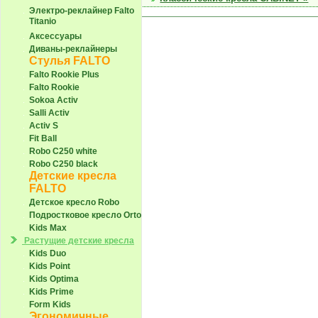
Электро-реклайнер Falto
Titanio
Аксессуары
Диваны-реклайнеры
Стулья FALTO
Falto Rookie Plus
Falto Rookie
Sokoa Activ
Salli Activ
Activ S
Fit Ball
Robo С250 white
Robo С250 black
Детские кресла
FALTO
Детское кресло Robo
Подростковое кресло Orto
Kids Max
Растущие детские кресла
Kids Duo
Kids Point
Kids Optima
Kids Prime
Form Kids
Эгономичные