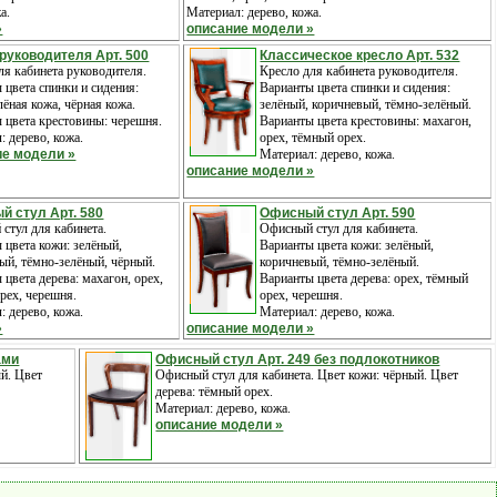
а.
Материал: дерево, кожа.
»
описание модели »
руководителя Арт. 500
Классическое кресло Арт. 532
ля кабинета руководителя.
Кресло для кабинета руководителя.
 цвета спинки и сидения:
Варианты цвета спинки и сидения:
лёная кожа, чёрная кожа.
зелёный, коричневый, тёмно-зелёный.
 цвета крестовины: черешня.
Варианты цвета крестовины: махагон,
: дерево, кожа.
орех, тёмный орех.
ие модели »
Материал: дерево, кожа.
описание модели »
й стул Арт. 580
Офисный стул Арт. 590
стул для кабинета.
Офисный стул для кабинета.
 цвета кожи: зелёный,
Варианты цвета кожи: зелёный,
ый, тёмно-зелёный, чёрный.
коричневый, тёмно-зелёный.
 цвета дерева: махагон, орех,
Варианты цвета дерева: орех, тёмный
рех, черешня.
орех, черешня.
: дерево, кожа.
Материал: дерево, кожа.
»
описание модели »
ами
Офисный стул Арт. 249 без подлокотников
ый. Цвет
Офисный стул для кабинета. Цвет кожи: чёрный. Цвет
дерева: тёмный орех.
Материал: дерево, кожа.
описание модели »