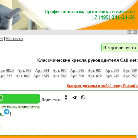
Профессионализм, эргономика и качество
+7 (495) 241-24-66
|
ел
Контакты
В корзине пусто
Классчические кресла руководителя Cabinet:
рт. 082S
Арт. 083
Арт. 084
Арт. 085
Арт. 086
Арт. 087
Арт. 088
Арт. 159
рт. 532
Арт. 887
Арт. 9545
Арт. 580
Арт. 590
Арт. 620
Арт. 249
Арт. 252
Быстрая доставка в любой город России! »
Поделиться:
етом ваших предпочтений.
am
)
0