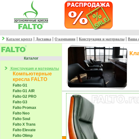
|
|
|
|
Каталог кресел
Доставка
О компании
Конструкция и материалы
Ваша 
Кл
Каталог
Конструкция и материалы
Компьютерные
кресла FALTO
Falto G1
Falto G1 AIR
Falto G2 PRO
Falto G3
Falto Promax
Falto Neo
Falto Soul
Falto X Trans
Falto Elevate
Falto Olimp