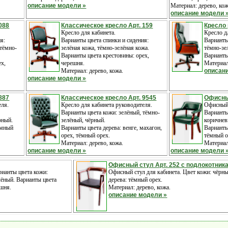
описание модели »
Материал: дерево, кож
описание модели 
088
Классическое кресло Арт. 159
Кресло 
Кресло для кабинета.
Кресло д
я:
Варианты цвета спинки и сидения:
Варианты
 тёмно-
зелёная кожа, тёмно-зелёная кожа.
тёмно-зе
Варианты цвета крестовины: орех,
Варианты
ех,
черешня.
Материал
Материал: дерево, кожа.
описан
описание модели »
887
Классическое кресло Арт. 9545
Офисны
еля.
Кресло для кабинета руководителя.
Офисный 
Варианты цвета кожи: зелёный, тёмно-
Варианты
рный.
зелёный, чёрный.
коричнев
ёмный
Варианты цвета дерева: венге, махагон,
Варианты
орех, тёмный орех.
тёмный о
Материал: дерево, кожа.
Материал
описание модели »
описание модели 
Офисный стул Арт. 252 с подлокотник
рианты цвета кожи:
Офисный стул для кабинета. Цвет кожи: чёрн
лёный. Варианты цвета
дерева: тёмный орех.
ешня.
Материал: дерево, кожа.
описание модели »