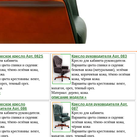
еское кресло Арт. 082S
Кресло руководителя Арт. 083
ля кабинета.
Кресло для кабинета руководителя.
 цвета спинки и сидения:
Варианты цвета спинки и сидения:
кожа, тёмно-зелёная кожа,
бежевая кожа (натуральная), зелёная
ожа.
кожа, коричневая кожа, тёмно-зелёная
 цвета крестовины: венге,
кожа, чёрная кожа.
 орех, темный орех.
Варианты цвета крестовины: венге,
а.
махагон, орех, темный орех.
»
Материал: дерево, кожа.
описание модели »
ческое кресло
Кресло для руководителя Арт.
ителя Арт. 086
087
ля кабинета руководителя.
Кресло для кабинета.
 цвета спинки и сидения:
Варианты цвета спинки и сидения:
кожа, тёмно-зелёная кожа,
зелёная кожа, тёмно-зелёная кожа,
ожа.
чёрная кожа
 цвета крестовины: венге,
Варианты цвета крестовины: венге,
 орех.
махагон, орех, темный орех.