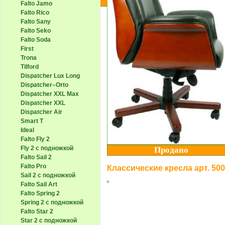
Falto Jamo
Falto Rico
Falto Sany
Falto Seko
Falto Soda
First
Trona
Tilford
Dispatcher Lux Long
Dispatcher–Orto
Dispatcher XXL Max
Dispatcher XXL
Dispatcher Air
Smart T
Ideal
Falto Fly 2
Fly 2 с подножкой
Продано
Falto Sail 2
Falto Pro
Классические кресла арт. 50
Sail 2 с подножкой
Falto Sail Art
Falto Spring 2
Spring 2 с подножкой
Falto Star 2
Star 2 с подножкой