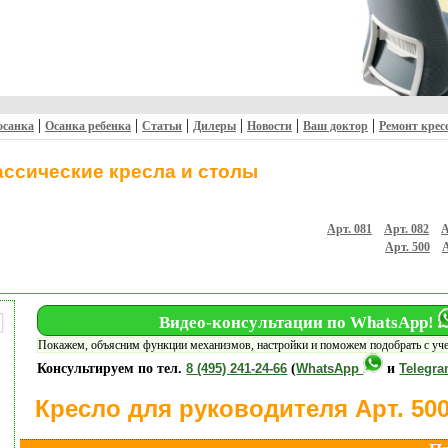
|
|
|
|
|
|
осанка
Осанка ребенка
Статьи
Дилеры
Новости
Ваш доктор
Ремонт крес
ассические кресла и столы
Арт. 081
Арт. 082
А
Арт. 500
А
Видео-консультации по WhatsApp!
Покажем, объясним функции механизмов, настройки и поможем подобрать с уч
Консультируем по тел.
8 (495) 241-24-66
(
WhatsApp
и
Telegr
Кресло для руководителя Арт. 50