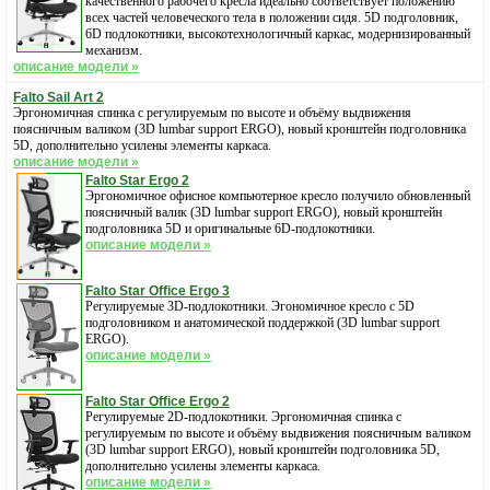
качественного рабочего кресла идеально соответствует положению
всех частей человеческого тела в положении сидя. 5D подголовник,
6D подлокотники, высокотехнологичный каркас, модернизированный
механизм.
описание модели »
Falto Sail Art 2
Эргономичная спинка с регулируемым по высоте и объёму выдвижения
поясничным валиком (3D lumbar support ERGO), новый кронштейн подголовника
5D, дополнительно усилены элементы каркаса.
описание модели »
Falto Star Ergo 2
Эргономичное офисное компьютерное кресло получило обновленный
поясничный валик (3D lumbar support ERGO), новый кронштейн
подголовника 5D и оригинальные 6D-подлокотники.
описание модели »
Falto Star Office Ergo 3
Регулируемые 3D-подлокотники. Эгономичное кресло с 5D
подголовником и анатомической поддержкой (3D lumbar support
ERGO).
описание модели »
Falto Star Office Ergo 2
Регулируемые 2D-подлокотники. Эргономичная спинка с
регулируемым по высоте и объёму выдвижения поясничным валиком
(3D lumbar support ERGO), новый кронштейн подголовника 5D,
дополнительно усилены элементы каркаса.
описание модели »