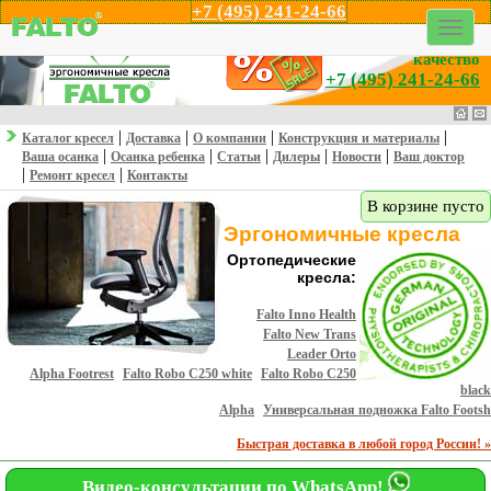
+7 (495) 241-24-66
Профессионализм,
эргономика и
качество
+7 (495) 241-24-66
|
|
|
|
Каталог кресел
Доставка
О компании
Конструкция и материалы
|
|
|
|
|
Ваша осанка
Осанка ребенка
Статьи
Дилеры
Новости
Ваш доктор
|
|
Ремонт кресел
Контакты
В корзине пусто
Эргономичные кресла
Ортопедические
кресла:
Falto Inno Health
Falto New Trans
Leader Orto
Alpha Footrest
Falto Robo С250 white
Falto Robo С250
black
Alpha
Универсальная подножка Falto Footsh
Быстрая доставка в любой город России! »
Видео-консультации по WhatsApp!