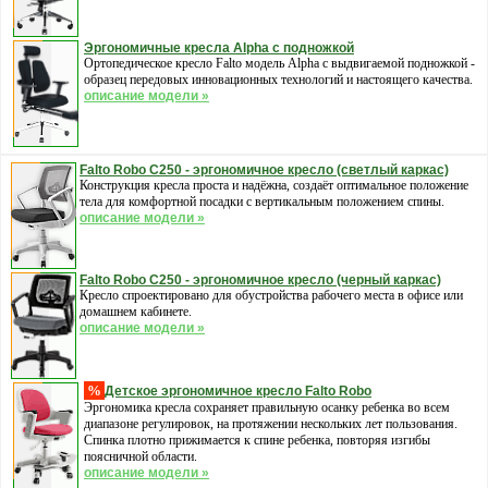
Эргономичные кресла Alpha с подножкой
Ортопедическое кресло Falto модель Alpha с выдвигаемой подножкой -
образец передовых инновационных технологий и настоящего качества.
описание модели »
Falto Robo С250 - эргономичное кресло (светлый каркас)
Конструкция кресла проста и надёжна, создаёт оптимальное положение
тела для комфортной посадки с вертикальным положением спины.
описание модели »
Falto Robo С250 - эргономичное кресло (черный каркас)
Кресло спроектировано для обустройства рабочего места в офисе или
домашнем кабинете.
описание модели »
%
Детское эргономичное кресло Falto Robo
Эргономика кресла сохраняет правильную осанку ребенка во всем
диапазоне регулировок, на протяжении нескольких лет пользования.
Спинка плотно прижимается к спине ребенка, повторяя изгибы
поясничной области.
описание модели »