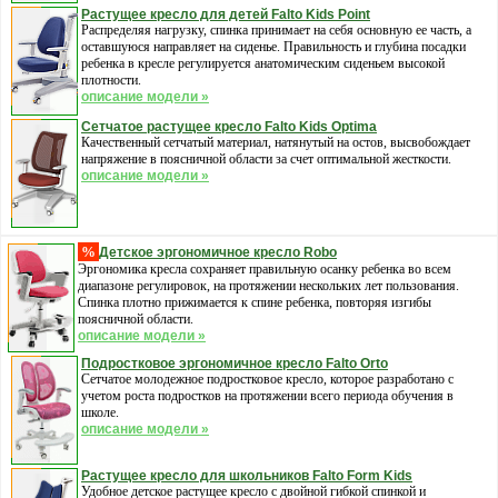
Растущее кресло для детей Falto Kids Point
Распределяя нагрузку, спинка принимает на себя основную ее часть, а
оставшуюся направляет на сиденье. Правильность и глубина посадки
ребенка в кресле регулируется анатомическим сиденьем высокой
плотности.
описание модели »
Сетчатое растущее кресло Falto Kids Optima
Качественный сетчатый материал, натянутый на остов, высвобождает
напряжение в поясничной области за счет оптимальной жесткости.
описание модели »
%
Детское эргономичное кресло Robo
Эргономика кресла сохраняет правильную осанку ребенка во всем
диапазоне регулировок, на протяжении нескольких лет пользования.
Спинка плотно прижимается к спине ребенка, повторяя изгибы
поясничной области.
описание модели »
Подростковое эргономичное кресло Falto Orto
Cетчатое молодежное подростковое кресло, которое разработано с
учетом роста подростков на протяжении всего периода обучения в
школе.
описание модели »
Растущее кресло для школьников Falto Form Kids
Удобное детское растущее кресло с двойной гибкой спинкой и