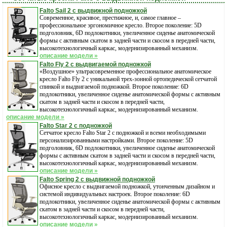
Falto Sail 2 с выдвижной подножкой
Современное, красивое, престижное, и, самое главное –
профессиональное эргономичное кресло. Второе поколение: 5D
подголовник, 6D подлокотники, увеличенное сиденье анатомической
формы с активным скатом в задней части и скосом в передней части,
высокотехнологичный каркас, модернизированный механизм.
описание модели »
Falto Fly 2 с выдвигаемой подножкой
«Воздушное» ультрасовременное профессиональное анатомическое
кресло Falto Fly 2 с уникальной трех-зонной ортопедической сетчатой
спинкой и выдвигаемой подножкой. Второе поколение: 6D
подлокотники, увеличенное сиденье анатомической формы с активным
скатом в задней части и скосом в передней части,
высокотехнологичный каркас, модернизированный механизм.
описание модели »
Falto Star 2 с подножкой
Сетчатое кресло Falto Star 2 с подножкой и всеми необходимыми
персонализированными настройками. Второе поколение: 5D
подголовник, 6D подлокотники, увеличенное сиденье анатомической
формы с активным скатом в задней части и скосом в передней части,
высокотехнологичный каркас, модернизированный механизм.
описание модели »
Falto Spring 2 с выдвижной подножкой
Офисное кресло с выдвигаемой подножкой, утонченным дизайном и
системой индивидуальных настроек. Второе поколение: 6D
подлокотники, увеличенное сиденье анатомической формы с активным
скатом в задней части и скосом в передней части,
высокотехнологичный каркас, модернизированный механизм.
описание модели »