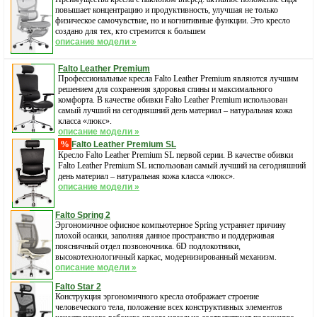
повышает концентрацию и продуктивность, улучшая не только
физическое самочувствие, но и когнитивные функции. Это кресло
создано для тех, кто стремится к большем
описание модели »
Falto Leather Premium
Профессиональные кресла Falto Leather Premium являются лучшим
решением для сохранения здоровья спины и максимального
комфорта. В качестве обивки Falto Leather Premium использован
самый лучший на сегодняшний день материал – натуральная кожа
класса «люкс».
описание модели »
%
Falto Leather Premium SL
Кресло Falto Leather Premium SL первой серии. В качестве обивки
Falto Leather Premium SL использован самый лучший на сегодняшний
день материал – натуральная кожа класса «люкс».
описание модели »
Falto Spring 2
Эргономичное офисное компьютерное Spring устраняет причину
плохой осанки, заполняя данное пространство и поддерживая
поясничный отдел позвоночника. 6D подлокотники,
высокотехнологичный каркас, модернизированный механизм.
описание модели »
Falto Star 2
Конструкция эргономичного кресла отображает строение
человеческого тела, положение всех конструктивных элементов