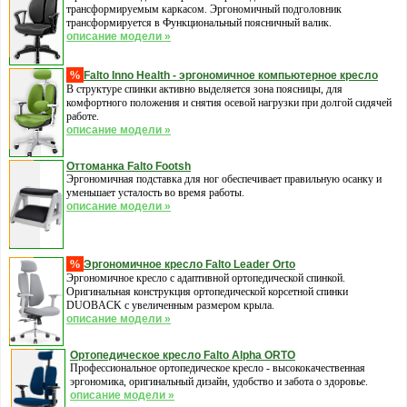
трансформируемым каркасом. Эргономичный подголовник
трансформируется в Функциональный поясничный валик.
описание модели »
%
Falto Inno Health - эргономичное компьютерное кресло
В структуре спинки активно выделяется зона поясницы, для
комфортного положения и снятия осевой нагрузки при долгой сидячей
работе.
описание модели »
Оттоманка Falto Footsh
Эргономичная подставка для ног обеспечивает правильную осанку и
уменьшает усталость во время работы.
описание модели »
%
Эргономичное кресло Falto Leader Orto
Эргономичное кресло с адаптивной ортопедической спинкой.
Оригинальная конструкция ортопедической корсетной спинки
DUOBACK с увеличенным размером крыла.
описание модели »
Ортопедическое кресло Falto Alpha ORTO
Профессиональное ортопедическое кресло - высококачественная
эргономика, оригинальный дизайн, удобство и забота о здоровье.
описание модели »