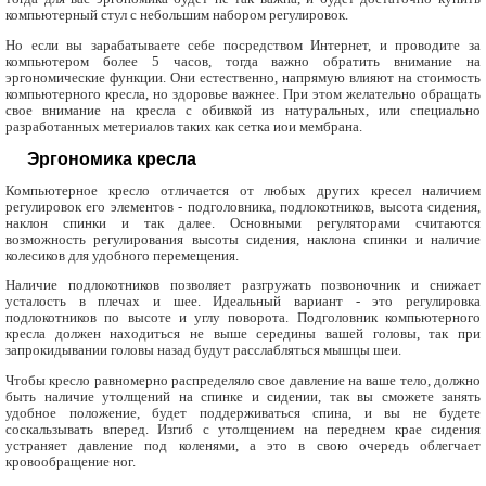
компьютерный стул с небольшим набором регулировок.
Но если вы зарабатываете себе посредством Интернет, и проводите за
компьютером более 5 часов, тогда важно обратить внимание на
эргономические функции. Они естественно, напрямую влияют на стоимость
компьютерного кресла, но здоровье важнее. При этом желательно обращать
свое внимание на кресла с обивкой из натуральных, или специально
разработанных метериалов таких как сетка иои мембрана.
Эргономика кресла
Компьютерное кресло отличается от любых других кресел наличием
регулировок его элементов - подголовника, подлокотников, высота сидения,
наклон спинки и так далее. Основными регуляторами считаются
возможность регулирования высоты сидения, наклона спинки и наличие
колесиков для удобного перемещения.
Наличие подлокотников позволяет разгружать позвоночник и снижает
усталость в плечах и шее. Идеальный вариант - это регулировка
подлокотников по высоте и углу поворота. Подголовник компьютерного
кресла должен находиться не выше середины вашей головы, так при
запрокидывании головы назад будут расслабляться мышцы шеи.
Чтобы кресло равномерно распределяло свое давление на ваше тело, должно
быть наличие утолщений на спинке и сидении, так вы сможете занять
удобное положение, будет поддерживаться спина, и вы не будете
соскальзывать вперед. Изгиб с утолщением на переднем крае сидения
устраняет давление под коленями, а это в свою очередь облегчает
кровообращение ног.