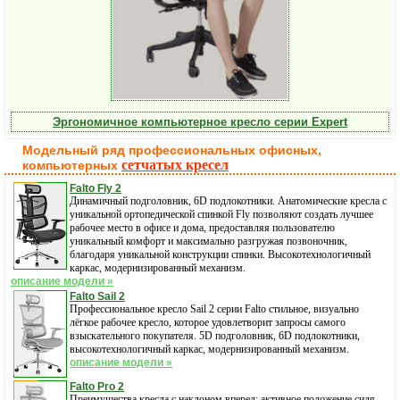
Эргономичное компьютерное кресло серии Expert
Модельный ряд профессиональных офисных,
сетчатых кресел
компьютерных
Falto Fly 2
Динамичный подголовник, 6D подлокотники. Анатомические кресла с
уникальной ортопедической спинкой Fly позволяют создать лучшее
рабочее место в офисе и дома, предоставляя пользователю
уникальный комфорт и максимально разгружая позвоночник,
благодаря уникальной конструкции спинки. Высокотехнологичный
каркас, модернизированный механизм.
описание модели »
Falto Sail 2
Профессиональное кресло Sail 2 серии Falto стильное, визуально
лёгкое рабочее кресло, которое удовлетворит запросы самого
взыскательного покупателя. 5D подголовник, 6D подлокотники,
высокотехнологичный каркас, модернизированный механизм.
описание модели »
Falto Pro 2
Преимущества кресла с наклоном вперед: активное положение сидя