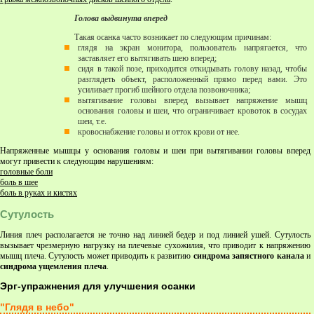
Голова выдвинута вперед
Такая осанка часто возникает по следующим причинам:
глядя на экран монитора, пользователь напрягается, что
заставляет его вытягивать шею вперед;
сидя в такой позе, приходится откидывать голову назад, чтобы
разглядеть объект, расположенный прямо перед вами. Это
усиливает прогиб шейного отдела позвоночника;
вытягивание головы вперед вызывает напряжение мышц
основания головы и шеи, что ограничивает кровоток в сосудах
шеи, т.е.
кровоснабжение головы и отток крови от нее.
Напряженные мышцы у основания головы и шеи при вытягивании головы вперед
могут привести к следующим нарушениям:
головные боли
боль в шее
боль в руках и кистях
Сутулость
Линия плеч располагается не точно над линией бедер и под линией ушей. Сутулость
вызывает чрезмерную нагрузку на плечевые сухожилия, что приводит к напряжению
мышц плеча. Сутулость может приводить к развитию
синдрома запястного канала
и
синдрома ущемления плеча
.
Эрг-упражнения для улучшения осанки
"Глядя в небо"