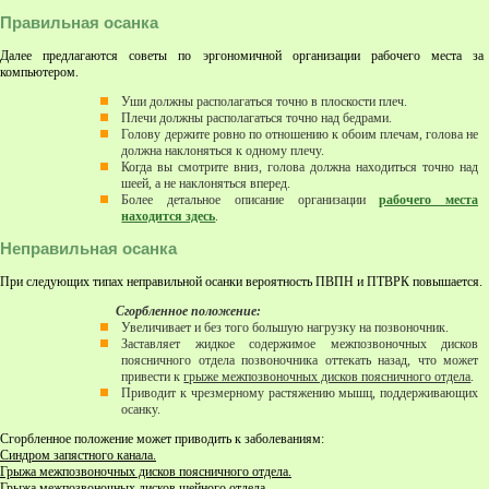
Правильная осанка
Далее предлагаются советы по эргономичной организации рабочего места за
компьютером.
Уши должны располагаться точно в плоскости плеч.
Плечи должны располагаться точно над бедрами.
Голову держите ровно по отношению к обоим плечам, голова не
должна наклоняться к одному плечу.
Когда вы смотрите вниз, голова должна находиться точно над
шеей, а не наклоняться вперед.
Более детальное описание организации
рабочего места
находится здесь
.
Неправильная осанка
При следующих типах неправильной осанки вероятность ПВПН и ПТВРК повышается.
Сгорбленное положение:
Увеличивает и без того большую нагрузку на позвоночник.
Заставляет жидкое содержимое межпозвоночных дисков
поясничного отдела позвоночника оттекать назад, что может
привести к
грыже межпозвоночных дисков поясничного отдела
.
Приводит к чрезмерному растяжению мышц, поддерживающих
осанку.
Сгорбленное положение может приводить к заболеваниям:
Синдром запястного канала.
Грыжа межпозвоночных дисков поясничного отдела.
Грыжа межпозвоночных дисков шейного отдела
.