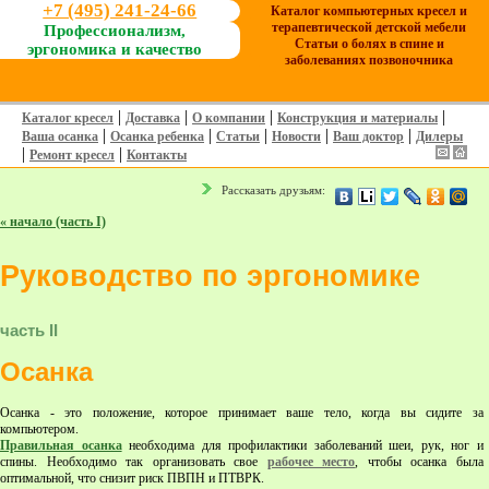
+7 (495) 241-24-66
Каталог компьютерных кресел и
терапевтической детской мебели
Профессионализм,
Статьи о болях в спине и
эргономика и качество
заболеваниях позвоночника
|
|
|
|
Каталог кресел
Доставка
О компании
Конструкция и материалы
|
|
|
|
|
Ваша осанка
Осанка ребенка
Статьи
Новости
Ваш доктор
Дилеры
|
|
Ремонт кресел
Контакты
Рассказать друзьям:
« начало (часть I)
Руководство по эргономике
часть II
Осанка
Осанка - это положение, которое принимает ваше тело, когда вы сидите за
компьютером.
Правильная осанка
необходима для профилактики заболеваний шеи, рук, ног и
спины. Необходимо так организовать свое
рабочее место
, чтобы осанка была
оптимальной, что снизит риск ПВПН и ПТВРК.