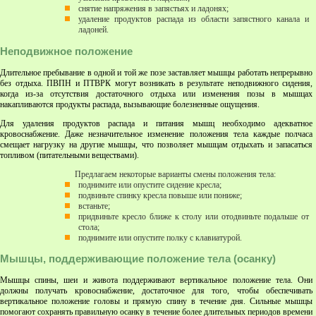
снятие напряжения в запястьях и ладонях;
удаление продуктов распада из области запястного канала и
ладоней.
Неподвижное положение
Длительное пребывание в одной и той же позе заставляет мышцы работать непрерывно
без отдыха. ПВПН и ПТВРК могут возникать в результате неподвижного сидения,
когда из-за отсутствия достаточного отдыха или изменения позы в мышцах
накапливаются продукты распада, вызывающие болезненные ощущения.
Для удаления продуктов распада и питания мышц необходимо адекватное
кровоснабжение. Даже незначительное изменение положения тела каждые полчаса
смещает нагрузку на другие мышцы, что позволяет мышцам отдыхать и запасаться
топливом (питательными веществами).
Предлагаем некоторые варианты смены положения тела:
поднимите или опустите сидение кресла;
подвиньте спинку кресла повыше или пониже;
встаньте;
придвиньте кресло ближе к столу или отодвиньте подальше от
стола;
поднимите или опустите полку с клавиатурой.
Мышцы, поддерживающие положение тела (осанку)
Мышцы спины, шеи и живота поддерживают вертикальное положение тела. Они
должны получать кровоснабжение, достаточное для того, чтобы обеспечивать
вертикальное положение головы и прямую спину в течение дня. Сильные мышцы
помогают сохранять правильную осанку в течение более длительных периодов времени