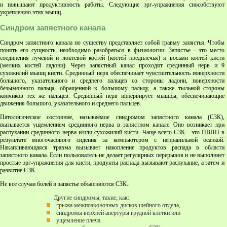
и повышают продуктивность работы. Следующие эрг-упражнения способствуют
укреплению этих мышц.
Синдром запястного канала
Синдром запястного канала по существу представляет собой травму запястья. Чтобы
понять его сущность, необходимо разобраться в физиологии. Запястье - это место
соединения лучевой и локтевой костей (костей предплечья) и восьми костей кисти
(мелких костей ладони). Через запястный канал проходят срединный нерв и 9
сухожилий мышц кисти. Срединный нерв обеспечивает чувствительность поверхности
большого, указательного и среднего пальцев со стороны ладони, поверхности
безымянного пальца, обращенной к большому пальцу, а также тыльной стороны
кончиков тех же пальцев. Срединный нерв иннервирует мышцы, обеспечивающие
движения большого, указательного и среднего пальцев.
Патологическое состояние, называемое синдромом запястного канала (СЗК),
вызывается ущемлением срединного нерва в запястном канале. Оно возникает при
распухании срединного нерва и/или сухожилий кисти. Чаще всего СЗК - это ПВПН в
результате многочасового сидения за компьютером с неправильной осанкой.
Накапливающаяся травма вызывает накопление продуктов распада в области
запястного канала. Если пользователь не делает регулярных перерывов и не выполняет
простые эрг-упражнения для кисти, продукты распада вызывают распухание, а затем и
развитие СЗК.
Не все случаи болей в запястье объясняются СЗК.
Другие синдромы, такие, как:
грыжа межпозвоночных дисков шейного отдела,
синдромы верхней апертуры грудной клетки или
ущемление плеча