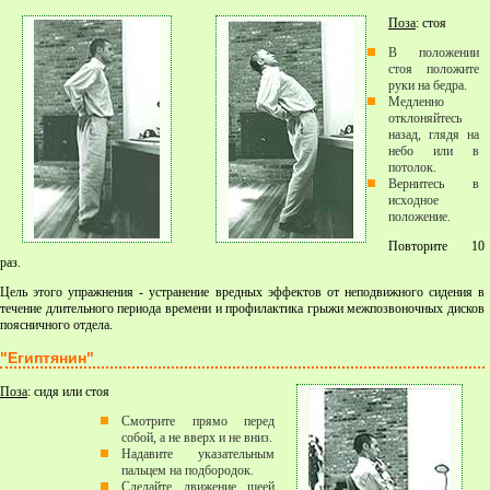
Поза
: стоя
В положении
стоя положите
руки на бедра.
Медленно
отклоняйтесь
назад, глядя на
небо или в
потолок.
Вернитесь в
исходное
положение.
Повторите 10
раз.
Цель этого упражнения - устранение вредных эффектов от неподвижного сидения в
течение длительного периода времени и профилактика грыжи межпозвоночных дисков
поясничного отдела.
"Египтянин"
Поза
: сидя или стоя
Смотрите прямо перед
собой, а не вверх и не вниз.
Надавите указательным
пальцем на подбородок.
Сделайте движение шеей