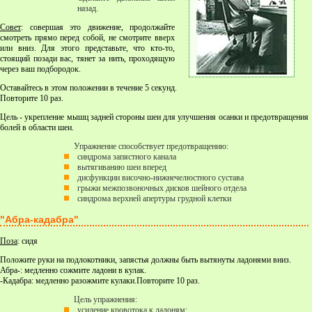
назад.
Совет
: совершая это движение, продолжайте
смотреть прямо перед собой, не смотрите вверх
или вниз. Для этого представьте, что кто-то,
стоящий позади вас, тянет за нить, проходящую
через ваш подбородок.
Оставайтесь в этом положении в течение 5 секунд.
Повторите 10 раз.
Цель - укрепление мышц задней стороны шеи для улучшения осанки и предотвращения
болей в области шеи.
Упражнение способствует предотвращению:
синдрома запястного канала
вытягиванию шеи вперед
дисфункции височно-нижнечелюстного сустава
грыжи межпозвоночных дисков шейного отдела
синдрома верхней апертуры грудной клетки
"Абра-кадабра"
Поза
: сидя
Положите руки на подлокотники, запястья должны быть вытянуты ладонями вниз.
Абра-: медленно сожмите ладони в кулак.
-Кадабра: медленно разожмите кулаки.Повторите 10 раз.
Цель упражнения:
усиление кровотока к ладоням;