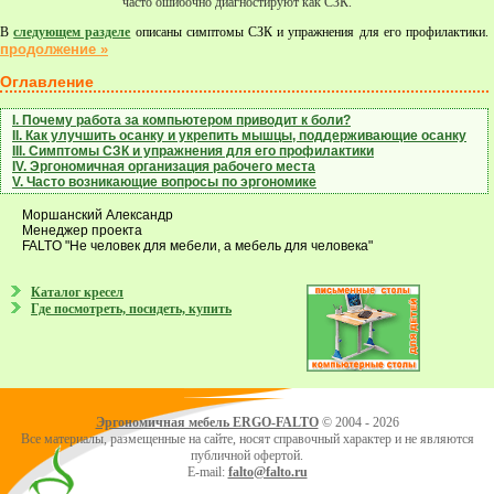
часто ошибочно диагностируют как СЗК.
В
следующем разделе
описаны симптомы СЗК и упражнения для его профилактики.
продолжение »
Оглавление
I. Почему работа за компьютером приводит к боли?
II. Как улучшить осанку и укрепить мышцы, поддерживающие осанку
III. Cимптомы СЗК и упражнения для его профилактики
IV. Эргономичная организация рабочего места
V. Часто возникающие вопросы по эргономике
Моршанский Александр
Менеджер проекта
FALTO "Не человек для мебели, а мебель для человека"
Каталог кресел
Где посмотреть, посидеть, купить
Эргономичная мебель ERGO-FALTO
© 2004 - 2026
Все материалы, размещенные на сайте, носят справочный характер и не являются
публичной офертой.
E-mail:
falto@falto.ru