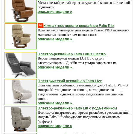
Механический реклайнер из натуральной кожи со встроенной
подножкой.
описание модели »
%
Компактное кресло-реклайнер Falto Rio
Практичная и универсальная модель Релакс РИО отличается
максимально компактным исполнением.
описание модели »
Электро-реклайнер Falto Lotus Electro
Версия популярной модели LOTUS c двумя
электромоторами. Дизайн стал ультро современным.
описание модели »
Электрический реклайнер Falto Live
Оригинальная особенность механики модели Falto LIVE – 3
мотора. Мотор движения спинки, мотор движения
выдвигаемой подножки, мотор выдвижения поясничной
зоны. .
описание модели »
Электро-реклайнер Falto Lift с подъемником
Помимо стандартного для кресла реклайнера раскладывания,
модель Falto Lift оборудована подъемным механизмом
(лифтом).
описание модели »