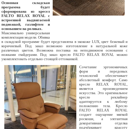
Основная складская
программа будет
сформирована из кресел
FALTO RELAX ROYAL с
встроенной выдвигаемой
подножкой, газлифтом и
основанием на роликах.
Максимально универсальная
комплектация модели. Обивка
в складской программе будет представлена в экокоже LUX, цвет бежевый и
коричневый. Под заказ возможно изготовление в натуральной коже
различных цветов. Возможна поставка на неподвижном основании с
ножками глайдерами. Под заказ кресло FALTO RELAX ROYAL можно
укомплектовать отдельно стоящей оттоманкой.
Сочетание эргономичных
форм и передовых
технологий обеспечивает
абсолютный комфорт. Само
кресло RELAX ROYAL,
является произведением
искусства. Это оригинальное
кресло реклайнер
адаптируется к любому
положению тела. Кресло
FALTO RELAX ROYAL
создает ощущение мягкой
роскоши, а элегантная
декоративная отделка
подчёркивает красоту