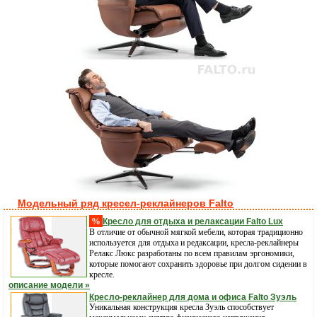
Модельный ряд кресел-реклайнеров Falto
%
Кресло для отдыха и релаксации Falto Lux
В отличие от обычной мягкой мебели, которая традиционно
используется для отдыха и редаксации, кресла-реклайнеры
Релакс Люкс разработаны по всем правилам эргономики,
которые помогают сохранить здоровье при долгом сидении в
кресле.
описание модели »
Кресло-реклайнер для дома и офиса Falto Зуэль
Уникальная конструкция кресла Зуэль способствует