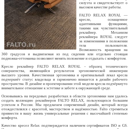
силуэта и свидетельствует о
высоком качестве работы.
FALTO RELAX ROYAL —
кресло, оснащенное
адаптивными функциями,
такими как чувствительный
реклайнер. Механизм
реклайнера ROYAL следует
за изменениями в положении
тела пользователя.
Возможность вращения на
360 градусов и выдвигаемая из под сидения или отдельно стоящая
подножка-оттоманка позволяют менять положение и отдыхать с комфортом.
Кресло реклайнер FALTO RELAX ROYAL - образец технического
совершенства, являющийся результатом эргономической инженерии
высшего уровня. Качественная эргономика и оригинальный лекал кресла
подчеркнёт статус владельца и гармонично впишется в дизайн рабочего
пространства. В дизайне и проектировании этой модели кресла подчёркнуто
внимательное отношение к эстетике и заботе к окружающей среде.
Основываясь на передовых разработках в области эргономики нам удалось
создать коллекцию реклайнеров FALTO RELAX, пользующихся большим
успехом в России. Мы предлагаем современный дизайн, который всегда
отождествлялся с красотой, мастерством и надёжностью. Falto стремиться
привнести в вашу жизнь универсальные решения с высочайшей степенью
комфорта.
Качество кресел Relax подтверждается наличием сертификатов ISO и GS.