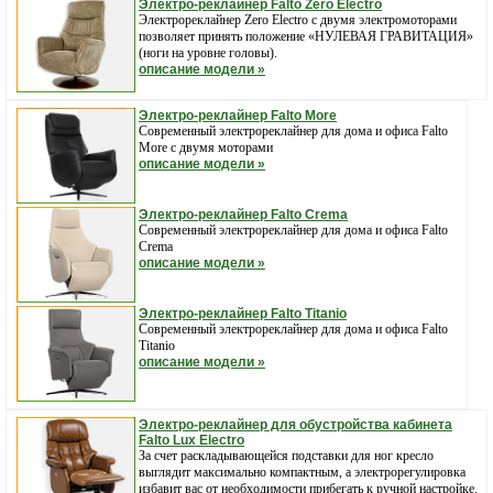
Электро-реклайнер Falto Zero Electro
Электрореклайнер Zero Electro c двумя электромоторами
позволяет принять положение «НУЛЕВАЯ ГРАВИТАЦИЯ»
(ноги на уровне головы).
описание модели »
Электро-реклайнер Falto More
Современный электрореклайнер для дома и офиса Falto
More с двумя моторами
описание модели »
Электро-реклайнер Falto Crema
Современный электрореклайнер для дома и офиса Falto
Crema
описание модели »
Электро-реклайнер Falto Titanio
Современный электрореклайнер для дома и офиса Falto
Titanio
описание модели »
Электро-реклайнер для обустройства кабинета
Falto Lux Electro
За счет раскладывающейся подставки для ног кресло
выглядит максимально компактным, а электрорегулировка
избавит вас от необходимости прибегать к ручной настройке.