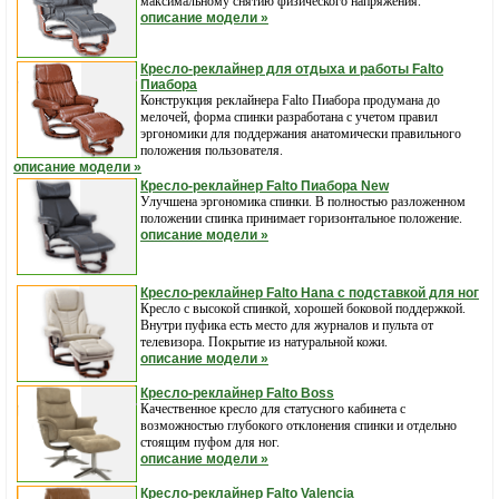
максимальному снятию физического напряжения.
описание модели »
Кресло-реклайнер для отдыха и работы Falto
Пиабора
Конструкция реклайнера Falto Пиабора продумана до
мелочей, форма спинки разработана с учетом правил
эргономики для поддержания анатомически правильного
положения пользователя.
описание модели »
Кресло-реклайнер Falto Пиабора New
Улучшена эргономика спинки. В полностью разложенном
положении спинка принимает горизонтальное положение.
описание модели »
Кресло-реклайнер Falto Hana с подставкой для ног
Кресло с высокой спинкой, хорошей боковой поддержкой.
Внутри пуфика есть место для журналов и пульта от
телевизора. Покрытие из натуральной кожи.
описание модели »
Кресло-реклайнер Falto Boss
Качественное кресло для статусного кабинета с
возможностью глубокого отклонения спинки и отдельно
стоящим пуфом для ног.
описание модели »
Кресло-реклайнер Falto Valencia