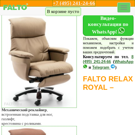
+7 (495) 241-24-66
Каталог кресел
Акции
Дилеры
Шоу-рум
Доставка
В корзине пусто
Видео-
консультации по
WhatsApp!
Покажем, объясним функции
механизмов, настройки и
поможем подобрать с учетом
ваших предпочтений.
Консультируем по тел.
8
(495) 241-24-66
(
WhatsApp
и
Telegram
)
FALTO RELAX
ROYAL –
Механический реклайнер
,
встроенная подставка для ног,
газлифт,
крестовина с роликами.