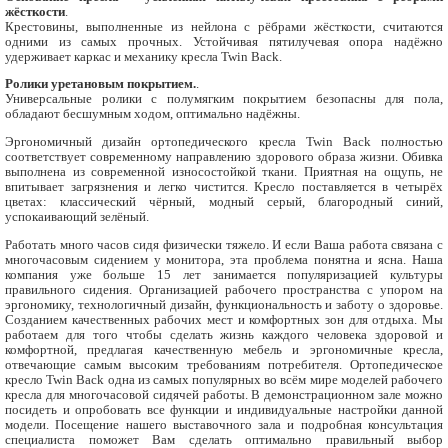
жёсткости
.
Крестовины, выполненные из нейлона с рёбрами жёсткости, считаются
одними из самых прочных. Устойчивая пятилучевая опора надёжно
удерживает каркас и механику кресла Twin Back.
Ролики уретановым покрытием.
.
Универсальные ролики с полумягким покрытием безопасны для пола,
обладают бесшумным ходом, оптимально надёжны.
Эргономичный дизайн ортопедического кресла Twin Back полностью
соответствует современному направлению здорового образа жизни. Обивка
выполнена из современной износостойкой ткани. Приятная на ощупь, не
впитывает загрязнения и легко чистится. Кресло поставляется в четырёх
цветах: классический чёрный, модный серый, благородный синий,
успокаивающий зелёный.
Работать много часов сидя физически тяжело. И если Ваша работа связана с
многочасовым сидением у монитора, эта проблема понятна и ясна. Наша
компания уже больше 15 лет занимается популяризацией культуры
правильного сидения. Организацией рабочего пространства с упором на
эргономику, технологичный дизайн, функциональность и заботу о здоровье.
Созданием качественных рабочих мест и комфортных зон для отдыха. Мы
работаем для того чтобы сделать жизнь каждого человека здоровой и
комфортной, предлагая качественную мебель и эргономичные кресла,
отвечающие самым высоким требованиям потребителя. Ортопедическое
кресло Twin Back одна из самых популярных во всём мире моделей рабочего
кресла для многочасовой сидячей работы. В демонстрационном зале можно
посидеть и опробовать все функции и индивидуальные настройки данной
модели. Посещение нашего выставочного зала и подробная консультация
специалиста поможет Вам сделать оптимально правильный выбор