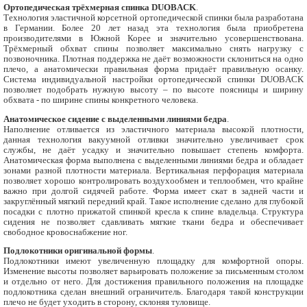
Ортопедическая трёхмерная спинка DUOBACK
.
Технология эластичной корсетной ортопедической спинки была разработана
в Германии. Более 20 лет назад эта технология была приобретена
производителями в Южной Корее и значительно усовершенствована.
Трёхмерный обхват спины позволяет максимально снять нагрузку с
позвоночника. Плотная поддержка не даёт возможности склониться на одно
плечо, а анатомически правильная форма придаёт правильную осанку.
Система индивидуальной настройки ортопедической спинки DUOBACK
позволяет подобрать нужную высоту – по высоте поясницы и ширину
обхвата - по ширине спины конкретного человека.
Анатомическое сидение с выделенными линиями бедра
.
Наполнение отливается из эластичного материала высокой плотности,
данная технология вакуумной отливки значительно увеличивает срок
службы, не даёт усадку и значительно повышает степень комфорта.
Анатомическая форма выполнена с выделенными линиями бедра и обладает
зонами разной плотности материала. Вертикальная перфорация материала
позволяет хорошо контролировать воздухообмен и теплообмен, что крайне
важно при долгой сидячей работе. Форма имеет скат в задней части и
закруглённый мягкий передний край. Такое исполнение сделано для глубокой
посадки с плотно прижатой спинкой кресла к спине владельца. Структура
сидения не позволяет сдавливать мягкие ткани бедра и обеспечивает
свободное кровоснабжение ног.
Подлокотники оригинальной формы
.
Подлокотники имеют увеличенную площадку для комфортной опоры.
Изменение высоты позволяет варьировать положение за письменным столом
и отдельно от него. Для достижения правильного положения на площадке
подлокотника сделан внешний ограничитель. Благодаря такой конструкции
плечо не будет уходить в сторону, склоняя туловище.