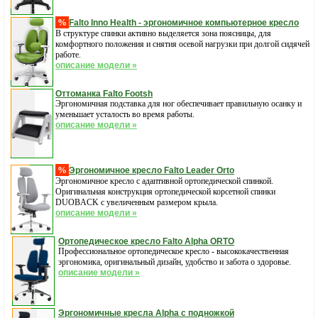
%
Falto Inno Health - эргономичное компьютерное кресло
В структуре спинки активно выделяется зона поясницы, для
комфортного положения и снятия осевой нагрузки при долгой сидячей
работе.
описание модели »
Оттоманка Falto Footsh
Эргономичная подставка для ног обеспечивает правильную осанку и
уменьшает усталость во время работы.
описание модели »
%
Эргономичное кресло Falto Leader Orto
Эргономичное кресло с адаптивной ортопедической спинкой.
Оригинальная конструкция ортопедической корсетной спинки
DUOBACK с увеличенным размером крыла.
описание модели »
Ортопедическое кресло Falto Alpha ORTO
Профессиональное ортопедическое кресло - высококачественная
эргономика, оригинальный дизайн, удобство и забота о здоровье.
описание модели »
Эргономичные кресла Alpha с подножкой