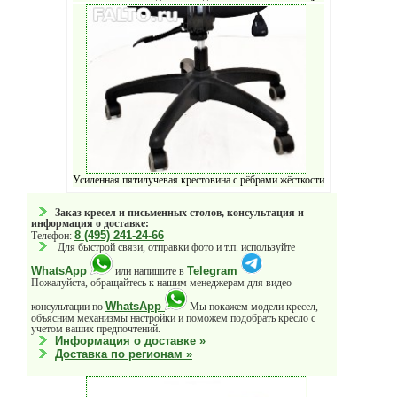
Усиленная пятилучевая крестовина с рёбрами жёсткости
Заказ кресел и письменных столов, консультация и
информация о доставке:
8 (495) 241-24-66
Телефон:
Для быстрой связи, отправки фото и т.п. используйте
WhatsApp
Telegram
или напишите в
Пожалуйста, обращайтесь к нашим менеджерам для видео-
WhatsApp
консультации по
Мы покажем модели кресел,
объясним механизмы настройки и поможем подобрать кресло с
учетом ваших предпочтений.
Информация о доставке »
Доставка по регионам »