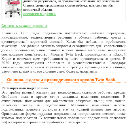
диапазоне регулировок, на протяжении нескольких лет пользования.
Спинка плотно прижимается к спине ребенка, повторяя изгибы
поясничной области.
описание модели »
Смотреть каталог кресел »
Компания Falto рада предложить потребителю наиболее передовые,
инновационные, технологичные решения в области рабочих кресел с
ортопедической корсетной спинкой. Какая бы мебель не требовалась
заказчику - все должно отвечать запросам сегодняшнего дня: современный
дизайн, эргономика, износостойкие и экологичные материалы, наилучшее
соотношение цена/качество. Модель Twin Back производится в Южной
Корее и отвечает всем требованиям лучшего ортопедического кресла. В
2020 году конструкция обновлена и усовершенствована. Благодаря
современным материалам улучшена конструкция ортопедической спинки,
увеличено крыло и новое сидение стало более комфортным.
Основные детали ортопедического кресла Twin Back
Регулируемый подголовник
.
Это крайне важный элемент для полнофункционального рабочего кресла.
Особенно если в кресле стоит механизм изменения положения. В
отклонённом положении для обеспечения разгрузки мышц шеи можно
положить голову на подголовник. Механизм изменения высоты
подголовника позволит установить его на нужной именно вам высоте.
Оригинальная форма подушки подголовника настраивается немного ниже
затылка пользователя. В вертикальном положении подголовник позволяет
рефлекторно контролировать рабочую позу в кресле.