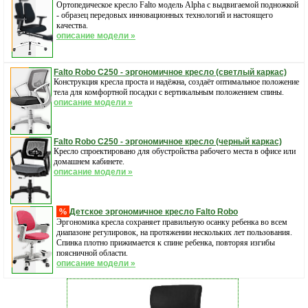
Ортопедическое кресло Falto модель Alpha с выдвигаемой подножкой
- образец передовых инновационных технологий и настоящего
качества.
описание модели »
Falto Robo С250 - эргономичное кресло (светлый каркас)
Конструкция кресла проста и надёжна, создаёт оптимальное положение
тела для комфортной посадки с вертикальным положением спины.
описание модели »
Falto Robo С250 - эргономичное кресло (черный каркас)
Кресло спроектировано для обустройства рабочего места в офисе или
домашнем кабинете.
описание модели »
%
Детское эргономичное кресло Falto Robo
Эргономика кресла сохраняет правильную осанку ребенка во всем
диапазоне регулировок, на протяжении нескольких лет пользования.
Спинка плотно прижимается к спине ребенка, повторяя изгибы
поясничной области.
описание модели »