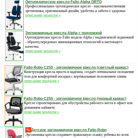
Ортопедическое кресло Falto Alpha ORTO
Профессиональное ортопедическое кресло - высококачественная
эргономика, оригинальный дизайн, удобство и забота о здоровье.
описание модели »
Эргономичные кресла Alpha с подножкой
Ортопедическое кресло Falto модель Alpha с выдвигаемой подножкой
- образец передовых инновационных технологий и настоящего
качества.
описание модели »
Falto Robo С250 - эргономичное кресло (светлый каркас)
Конструкция кресла проста и надёжна, создаёт оптимальное положение
тела для комфортной посадки с вертикальным положением спины.
описание модели »
Falto Robo С250 - эргономичное кресло (черный каркас)
Кресло спроектировано для обустройства рабочего места в офисе или
домашнем кабинете.
описание модели »
%
Детское эргономичное кресло Falto Robo
Эргономика кресла сохраняет правильную осанку ребенка во всем