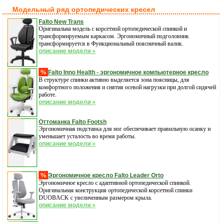
Модельный ряд ортопедических кресел
Falto New Trans
Оригинальна модель с корсетной ортопедической спинкой и
трансформируемым каркасом. Эргономичный подголовник
трансформируется в Функциональный поясничный валик.
описание модели »
%
Falto Inno Health - эргономичное компьютерное кресло
В структуре спинки активно выделяется зона поясницы, для
комфортного положения и снятия осевой нагрузки при долгой сидячей
работе.
описание модели »
Оттоманка Falto Footsh
Эргономичная подставка для ног обеспечивает правильную осанку и
уменьшает усталость во время работы.
описание модели »
%
Эргономичное кресло Falto Leader Orto
Эргономичное кресло с адаптивной ортопедической спинкой.
Оригинальная конструкция ортопедической корсетной спинки
DUOBACK с увеличенным размером крыла.
описание модели »