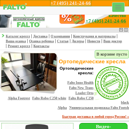
+7 (495) 241-24-66
Профессионализм,
эргономика и
качество
+7 (495) 241-24-66
|
|
|
|
Каталог кресел
Доставка
О компании
Конструкция и материалы
|
|
|
|
|
Ваша осанка
Осанка ребенка
Статьи
Дилеры
Новости
Ваш доктор
|
|
Ремонт кресел
Контакты
В корзине пусто
Ортопедические кресла
Ортопедические
кресла:
Falto Inno Health
Falto New Trans
Leader Orto
Alpha Footrest
Falto Robo С250 white
Falto Robo С250
black
Alpha
Универсальная подножка Falto Footsh
Быстрая доставка в любой город России! »
Видео-