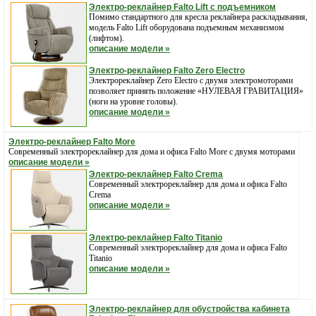
Электро-реклайнер Falto Lift с подъемником
Помимо стандартного для кресла реклайнера раскладывания,
модель Falto Lift оборудована подъемным механизмом
(лифтом).
описание модели »
Электро-реклайнер Falto Zero Electro
Электрореклайнер Zero Electro c двумя электромоторами
позволяет принять положение «НУЛЕВАЯ ГРАВИТАЦИЯ»
(ноги на уровне головы).
описание модели »
Электро-реклайнер Falto More
Современный электрореклайнер для дома и офиса Falto More с двумя моторами
описание модели »
Электро-реклайнер Falto Crema
Современный электрореклайнер для дома и офиса Falto
Crema
описание модели »
Электро-реклайнер Falto Titanio
Современный электрореклайнер для дома и офиса Falto
Titanio
описание модели »
Электро-реклайнер для обустройства кабинета