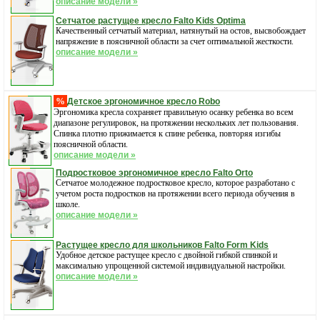
описание модели »
Сетчатое растущее кресло Falto Kids Optima
Качественный сетчатый материал, натянутый на остов, высвобождает
напряжение в поясничной области за счет оптимальной жесткости.
описание модели »
%
Детское эргономичное кресло Robo
Эргономика кресла сохраняет правильную осанку ребенка во всем
диапазоне регулировок, на протяжении нескольких лет пользования.
Спинка плотно прижимается к спине ребенка, повторяя изгибы
поясничной области.
описание модели »
Подростковое эргономичное кресло Falto Orto
Cетчатое молодежное подростковое кресло, которое разработано с
учетом роста подростков на протяжении всего периода обучения в
школе.
описание модели »
Растущее кресло для школьников Falto Form Kids
Удобное детское растущее кресло с двойной гибкой спинкой и
максимально упрощенной системой индивидуальной настройки.
описание модели »