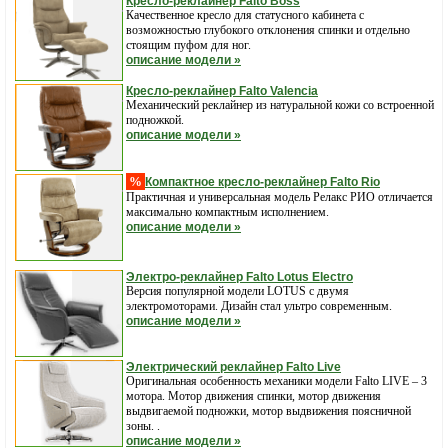
Кресло-реклайнер Falto Boss
Качественное кресло для статусного кабинета с
возможностью глубокого отклонения спинки и отдельно
стоящим пуфом для ног.
описание модели »
Кресло-реклайнер Falto Valencia
Механический реклайнер из натуральной кожи со встроенной
подножкой.
описание модели »
%
Компактное кресло-реклайнер Falto Rio
Практичная и универсальная модель Релакс РИО отличается
максимально компактным исполнением.
описание модели »
Электро-реклайнер Falto Lotus Electro
Версия популярной модели LOTUS c двумя
электромоторами. Дизайн стал ультро современным.
описание модели »
Электрический реклайнер Falto Live
Оригинальная особенность механики модели Falto LIVE – 3
мотора. Мотор движения спинки, мотор движения
выдвигаемой подножки, мотор выдвижения поясничной
зоны. .
описание модели »