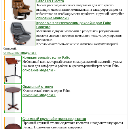
Falto Lux Electro
За счет раскладывающейся подставки для ног кресло
выглядит максимально компактным, а электрорегулировка
избавит вас от необходимости прибегать к ручной настройке.
описание модели »
Кресло с электрическим реклайнером Falto
Concord
Механизм с двумя моторами с раздельной регулировкой
наклона спинки и подъема позволяет легко отрегулировать
положение.
Кресло может быть оснащено литиевой аккумуляторной
батареей.
описание модели »
Компьютерный столик Falto
Небольшой компьютерный столик с настраиваемой высотой и углом
наклона для комфортно работы в креслах-реклайнерах серии Falto.
описание модели »
Овальный столик
Классический столик серии Falto.
описание модели »
Съемный круглый столик-подставка
Прочный круглый столик-подставка крепится к подлокотнику кресел
Релакс. Положение столика регулируется.