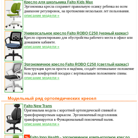
Кресло для школьника Falto Kids Max
Эргономика кресла сохраняет правильную осанку ребенка во всем
диапазоне регулировок, на протяжении нескольких лет пользования.
описание модели »
Универсальное кресло Falto ROBO С250 (черный каркас)
Кресло спроектировано для обустройства рабочего места в офисе или
домашнем кабинете.
описание модели »
Эргономичное кресло Falto ROBO С250 (светлый каркас)
Конструкция кресла проста и надёжна, создаёт оптимальное положение
тела для комфортной посадки с вертикальным положением спины.
описание модели »
Модельный ряд ортопедических кресел
Falto New Trans
Оригинальна модель с корсетной ортопедической спинкой и
трансформируемым каркасом. Эргономичный подголовник
трансформируется в Функциональный поясничный валик.
описание модели »
%
Falto Inno Health - эргономичное компьютерное кресло