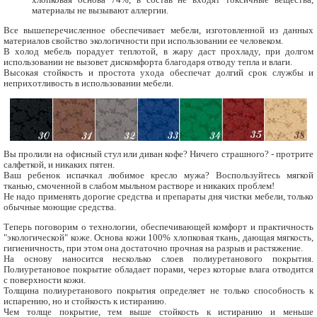
материалы не вызывают аллергии.
Все вышеперечисленное обеспечивает мебели, изготовленной из данных
материалов свойство экологичности при использовании ее человеком.
В холод мебель порадует теплотой, в жару даст прохладу, при долгом
использовании не вызовет дискомфорта благодаря отводу тепла и влаги.
Высокая стойкость и простота ухода обеспечат долгий срок службы и
неприхотливость в использовании мебели.
Вы пролили на офисный стул или диван кофе? Ничего страшного? - протрите
салфеткой, и никаких пятен.
Ваш ребенок испачкал любимое кресло мужа? Воспользуйтесь мягкой
тканью, смоченной в слабом мыльном растворе и никаких проблем!
Не надо применять дорогие средства и препараты дня чистки мебели, только
обычные моющие средства.
Теперь поговорим о технологии, обеспечивающей комфорт и практичность
"экологической" коже. Основа кожи 100% хлопковая ткань, дающая мягкость,
гигиеничность, при этом она достаточно прочная на разрыв и растяжение.
На основу наносится несколько слоев полиуретанового покрытия.
Полиуретановое покрытие обладает порами, через которые влага отводится
с поверхности кожи.
Толщина полиуретанового покрытия определяет не только способность к
испарению, но и стойкость к истиранию.
Чем толще покрытие, тем выше стойкость к истиранию и меньше