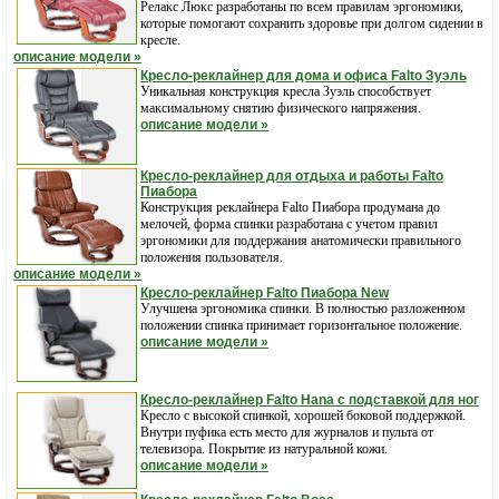
Релакс Люкс разработаны по всем правилам эргономики,
которые помогают сохранить здоровье при долгом сидении в
кресле.
описание модели »
Кресло-реклайнер для дома и офиса Falto Зуэль
Уникальная конструкция кресла Зуэль способствует
максимальному снятию физического напряжения.
описание модели »
Кресло-реклайнер для отдыха и работы Falto
Пиабора
Конструкция реклайнера Falto Пиабора продумана до
мелочей, форма спинки разработана с учетом правил
эргономики для поддержания анатомически правильного
положения пользователя.
описание модели »
Кресло-реклайнер Falto Пиабора New
Улучшена эргономика спинки. В полностью разложенном
положении спинка принимает горизонтальное положение.
описание модели »
Кресло-реклайнер Falto Hana с подставкой для ног
Кресло с высокой спинкой, хорошей боковой поддержкой.
Внутри пуфика есть место для журналов и пульта от
телевизора. Покрытие из натуральной кожи.
описание модели »