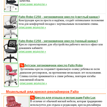
качества.
описание модели »
Falto Robo С250 - эргономичное кресло (светлый каркас)
Конструкция кресла проста и надёжна, создаёт оптимальное положение
тела для комфортной посадки с вертикальным положением спины.
описание модели »
Falto Robo С250 - эргономичное кресло (черный каркас)
Кресло спроектировано для обустройства рабочего места в офисе или
домашнем кабинете.
описание модели »
%
Детское эргономичное кресло Falto Robo
Эргономика кресла сохраняет правильную осанку ребенка во всем
диапазоне регулировок, на протяжении нескольких лет пользования.
Спинка плотно прижимается к спине ребенка, повторяя изгибы
поясничной области.
описание модели »
Модельный ряд кресел-реклайнеров Falto
%
Кресло для отдыха и релаксации Falto Lux
В отличие от обычной мягкой мебели, которая традиционно
используется для отдыха и редаксации, кресла-реклайнеры