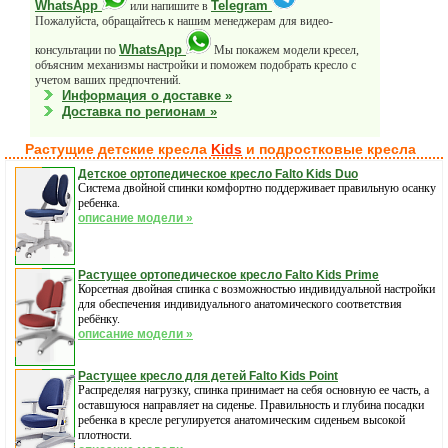
WhatsApp
Telegram
или напишите в
Пожалуйста, обращайтесь к нашим менеджерам для видео-
WhatsApp
консультации по
Мы покажем модели кресел,
объясним механизмы настройки и поможем подобрать кресло с
учетом ваших предпочтений.
Информация о доставке »
Доставка по регионам »
Растущие детские кресла
Kids
и подростковые кресла
Детское ортопедическое кресло Falto Kids Duo
Система двойной спинки комфортно поддерживает правильную осанку
ребенка.
описание модели »
Растущее ортопедическое кресло Falto Kids Prime
Корсетная двойная спинка с возможностью индивидуальной настройки
для обеспечения индивидуального анатомического соответствия
ребёнку.
описание модели »
Растущее кресло для детей Falto Kids Point
Распределяя нагрузку, спинка принимает на себя основную ее часть, а
оставшуюся направляет на сиденье. Правильность и глубина посадки
ребенка в кресле регулируется анатомическим сиденьем высокой
плотности.