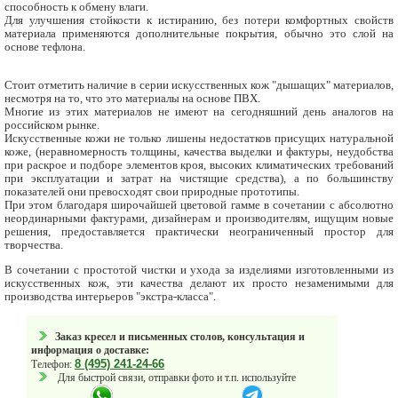
способность к обмену влаги.
Для улучшения стойкости к истиранию, без потери комфортных свойств
материала применяются дополнительные покрытия, обычно это слой на
основе тефлона.
Стоит отметить наличие в серии искусственных кож "дышащих" материалов,
несмотря на то, что это материалы на основе ПВХ.
Многие из этих материалов не имеют на сегодняшний день аналогов на
российском рынке.
Искусственные кожи не только лишены недостатков присущих натуральной
коже, (неравномерность толщины, качества выделки и фактуры, неудобства
при раскрое и подборе элементов кроя, высоких климатических требований
при эксплуатации и затрат на чистящие средства), а по большинству
показателей они превосходят свои природные прототипы.
При этом благодаря широчайшей цветовой гамме в сочетании с абсолютно
неординарными фактурами, дизайнерам и производителям, ищущим новые
решения, предоставляется практически неограниченный простор для
творчества.
В сочетании с простотой чистки и ухода за изделиями изготовленными из
искусственных кож, эти качества делают их просто незаменимыми для
производства интерьеров "экстра-класса".
Заказ кресел и письменных столов, консультация и
информация о доставке:
8 (495) 241-24-66
Телефон:
Для быстрой связи, отправки фото и т.п. используйте