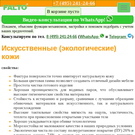
+7 (495) 241-24-66
Каталог кресел
Акции
Дилеры
Шоу-рум
Доставка
В корзине пусто
Видео-консультации по WhatsApp!
Покажем, объясним функции механизмов, настройки и поможем подобрать с учетом
ваших предпочтений.
Консультируем по тел.
8 (495) 241-24-66
(
WhatsApp
и
Telegram
)
Искусственные (экологические)
кожи
свойства:
Фактура поверхности точно имитирует натуральную кожу
Большая цветовая гамма позволяет создавать отличный дизайн мебели
Простота чистки готового изделия
Хорошая проницаемость для водяных паров, что обуславливает
высокие гигиенические свойства материалов
Стойкость к истиранию и разрыву, сравнимая с лучшими образцами
обивочных материалов как искусственного, так и натурального
происхождения
Высокие тактильные свойства мягкость на ощупь, эластичность,
теплота при прикосновении открытыми участками тела
Хорошо укладывается при обивке технологична
Морозостойка не маловажное качество в наших природных условиях
Экологически чиста по составу полиуретановое покрытие (ПУ) 26% и
хлопковая основа 74%, в состав не входят токсичные вещества,