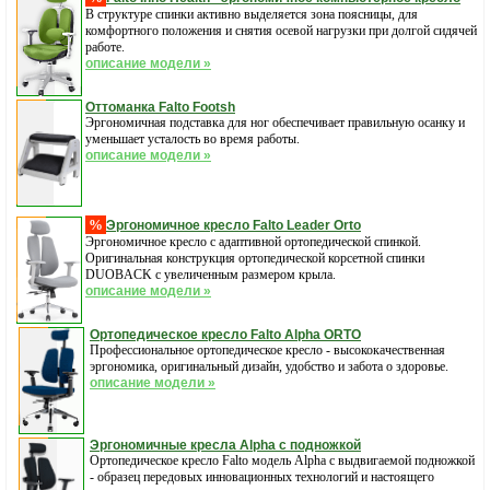
В структуре спинки активно выделяется зона поясницы, для
комфортного положения и снятия осевой нагрузки при долгой сидячей
работе.
описание модели »
Оттоманка Falto Footsh
Эргономичная подставка для ног обеспечивает правильную осанку и
уменьшает усталость во время работы.
описание модели »
%
Эргономичное кресло Falto Leader Orto
Эргономичное кресло с адаптивной ортопедической спинкой.
Оригинальная конструкция ортопедической корсетной спинки
DUOBACK с увеличенным размером крыла.
описание модели »
Ортопедическое кресло Falto Alpha ORTO
Профессиональное ортопедическое кресло - высококачественная
эргономика, оригинальный дизайн, удобство и забота о здоровье.
описание модели »
Эргономичные кресла Alpha с подножкой
Ортопедическое кресло Falto модель Alpha с выдвигаемой подножкой
- образец передовых инновационных технологий и настоящего