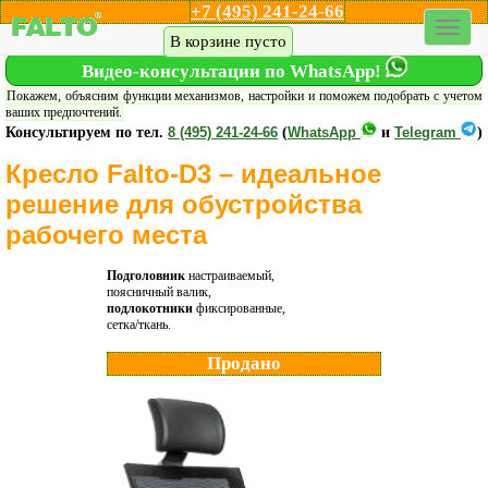
+7 (495) 241-24-66
Каталог кресел
Акции
Дилеры
Шоу-рум
Доставка
В корзине пусто
Видео-консультации по WhatsApp!
Покажем, объясним функции механизмов, настройки и поможем подобрать с учетом
ваших предпочтений.
Консультируем по тел.
8 (495) 241-24-66
(
WhatsApp
и
Telegram
)
Кресло Falto-D3 – идеальное
решение для обустройства
рабочего места
Подголовник
настраиваемый,
поясничный валик,
подлокотники
фиксированные,
сетка/ткань.
Продано