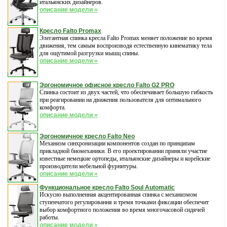
итальянских дизайнеров.
описание модели »
Кресло Falto Promax
Элегантная спинка кресла Falto Promax меняет положение во время
движения, тем самым воспроизводя естественную кинематику тела
для ощутимой разгрузки мышц спины.
описание модели »
Эргономичное офисное кресло Falto G2 PRO
Спинка состоит из двух частей, что обеспечивает большую гибкость
при реагировании на движения пользователя для оптимального
комфорта.
описание модели »
Эргономичное кресло Falto Neo
Механизм синхронизации компонентов создан по принципам
прикладной биомеханики. В его проектировании приняли участие
известные немецкие ортопеды, итальянские дизайнеры и корейские
производители мебельной фурнитуры.
описание модели »
Функциональное кресло Falto Soul Automatic
Искусно выполненная акцентированная спинка с механизмом
ступенчатого регулирования и тремя точками фиксации обеспечит
выбор комфортного положения во время многочасовой сидячей
работы.
описание модели »