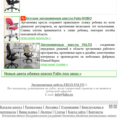
%
Детское эргономичное кресло Falto ROBO
Эргономика кресла сохраняет правильную осанку ребенка во всем
диапазоне регулировок, на протяжении нескольких лет пользования.
Спинка плотно прижимается к спине ребенка, повторяя изгибы
поясничной области.
описание модели »
Эргономичные кресла FALTO
- соединение
передовых решений в области эргономики рабочего
пространства, креативные идеи в дизайне, качественные
материалы и производство на мебельных фабриках
Южной Кореи.
описание серии »
Новые цвета обивки кресел Falto под заказ »
Эргономичная мебель ERGO-FALTO
©
Все материалы, размещенные на сайте, носят справочный характер и не являются
публичной офертой.
info@falto.ru
E-mail:
|
|
|
|
Каталог кресел
Распродажа
Доставка
О компании
Конструкция и
|
|
|
|
|
материалы
Ваша осанка
Дилеры
Статьи
Карта сайта
Контакты
Публичная оферта
Пользовательское соглашение
Политика обработки персональных данных