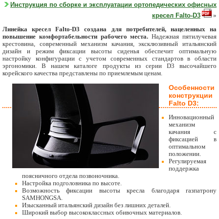
Инструкция по сборке и эксплуатации ортопедических офисных
кресел Falto-D3
»
Линейка кресел Falto-D3 создана для потребителей, нацеленных на
повышение комфортабельности рабочего места.
Надежная пятилучевая
крестовина, современный механизм качания, эксклюзивный итальянский
дизайн и режим фиксации высоты сиденья обеспечит оптимальную
настройку конфигурации с учетом современных стандартов в области
эргономики. В нашем каталоге продукты из серии D3 высочайшего
корейского качества представлены по приемлемым ценам.
Особенности
конструкции
Falto D3:
Инновационный
механизм
качания с
фиксацией в
оптимальном
положении.
Регулируемая
поддержка
поясничного отдела позвоночника.
Настройка подголовника по высоте.
Возможность фиксации высоты кресла благодаря газпатрону
SAMHONGSA.
Изысканный итальянский дизайн без лишних деталей.
Широкий выбор высококлассных обивочных материалов.