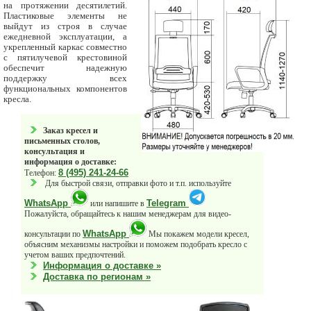
на протяжении десятилетий.
Пластиковые элементы не
выйдут из строя в случае
ежедневной эксплуатации, а
укрепленный каркас совместно
с пятилучевой крестовиной
обеспечит надежную
поддержку всех
функциональных компонентов
кресла.
Заказ кресел и
письменных столов,
консультация и
информация о доставке:
8 (495) 241-24-66
Телефон:
Для быстрой связи, отправки фото и т.п. используйте
WhatsApp
Telegram
или напишите в
Пожалуйста, обращайтесь к нашим менеджерам для видео-
WhatsApp
консультации по
Мы покажем модели кресел,
объясним механизмы настройки и поможем подобрать кресло с
учетом ваших предпочтений.
Информация о доставке »
Доставка по регионам »