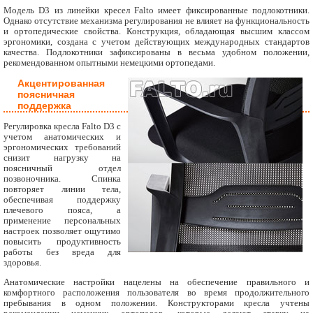
Модель D3 из линейки кресел Falto имеет фиксированные подлокотники.
Однако отсутствие механизма регулирования не влияет на функциональность
и ортопедические свойства. Конструкция, обладающая высшим классом
эргономики, создана с учетом действующих международных стандартов
качества. Подлокотники зафиксированы в весьма удобном положении,
рекомендованном опытными немецкими ортопедами.
Акцентированная
поясничная
поддержка
Регулировка кресла Falto D3 с
учетом анатомических и
эргономических требований
снизит нагрузку на
поясничный отдел
позвоночника. Спинка
повторяет линии тела,
обеспечивая поддержку
плечевого пояса, а
применение персональных
настроек позволяет ощутимо
повысить продуктивность
работы без вреда для
здоровья.
Анатомические настройки нацелены на обеспечение правильного и
комфортного расположения пользователя во время продолжительного
пребывания в одном положении. Конструкторами кресла учтены