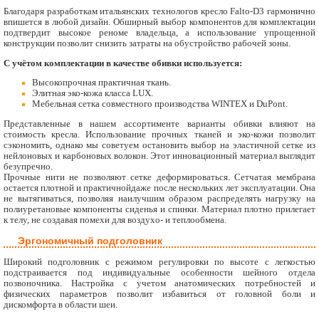
Благодаря разработкам итальянских технологов кресло Falto-D3 гармонично
впишется в любой дизайн. Обширный выбор компонентов для комплектации
подтвердит высокое реноме владельца, а использование упрощенной
конструкции позволит снизить затраты на обустройство рабочей зоны.
С учётом комплектации в качестве обивки используется:
Высокопрочная практичная ткань.
Элитная эко-кожа класса LUX.
Мебельная сетка совместного производства WINTEX и DuPont.
Представленные в нашем ассортименте варианты обивки влияют на
стоимость кресла. Использование прочных тканей и эко-кожи позволит
сэкономить, однако мы советуем остановить выбор на эластичной сетке из
нейлоновых и карбоновых волокон. Этот инновационный материал выглядит
безупречно.
Прочные нити не позволяют сетке деформироваться. Сетчатая мембрана
остается плотной и практичнойдаже после нескольких лет эксплуатации. Она
не вытягиваться, позволяя наилучшим образом распределять нагрузку на
полиуретановые компоненты сиденья и спинки. Материал плотно прилегает
к телу, не создавая помехи для воздухо- и теплообмена.
Эргономичный подголовник
Широкий подголовник с режимом регулировки по высоте с легкостью
подстраивается под индивидуальные особенности шейного отдела
позвоночника. Настройка с учетом анатомических потребностей и
физических параметров позволит избавиться от головной боли и
дискомфорта в области шеи.