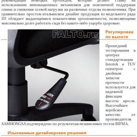
рекомендации немецких ортопедов, которые делают ставку на
использование инновационных механизмов для поясничной поддержки
спины и снижения осевой нагрузки на различные отделы позвоночника. При
сравнительно простом итальянском дизайне продукция из модельного ряда
D3 обладает выдающимися показателями эргономичности, позволяющими
максимально долго работать сидя без какого-либо ущерба здоровью.
Регулировка
по высоте
Прошедший
тестирования в
центрах
стандартизации
Intertek и TUV
газпатрон с
двойным
запасом
прочности
используется для
надежной
фиксации
высоты кресла.
Высочайшее
корейское
качество от
производителя
SAMHONGSA подтверждено по результатам независимых тестов BIFMA.
Изысканные дизайнерские решения