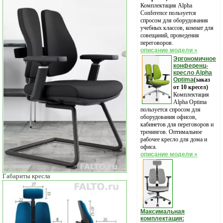
Комплектация Alpha
Conference пользуется
спросом для оборудования
учебных классов, комнат для
совещаний, проведения
переговоров.
описание модели »
Эргономичное
конференц-
кресло Alpha
Optima
(заказ
от 10 кресел)
Комплектация
Alpha Optima
пользуется спросом для
оборудования офисов,
кабинетов для переговоров и
тренингов. Оптимальное
рабочее кресло для дома и
офиса.
описание модели »
Габариты кресла
Максимальная
комплектация: