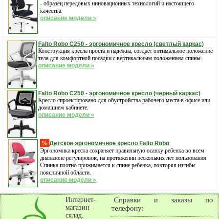
- образец передовых инновационных технологий и настоящего
качества.
описание модели »
Falto Robo С250 - эргономичное кресло (светлый каркас)
Конструкция кресла проста и надёжна, создаёт оптимальное положение
тела для комфортной посадки с вертикальным положением спины.
описание модели »
Falto Robo С250 - эргономичное кресло (черный каркас)
Кресло спроектировано для обустройства рабочего места в офисе или
домашнем кабинете.
описание модели »
%
Детское эргономичное кресло Falto Robo
Эргономика кресла сохраняет правильную осанку ребенка во всем
диапазоне регулировок, на протяжении нескольких лет пользования.
Спинка плотно прижимается к спине ребенка, повторяя изгибы
поясничной области.
описание модели »
Интернет-
Справки и заказы по
магазин-
телефону:
склад.