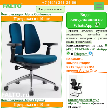
+7 (495) 241-24-66
Каталог кресел
Акции
Дилеры
Шоу-рум
Доставка
В корзине пусто
Видео-
Комплектация Alpha Conference
Предзаказ от 10 шт.
консультации по
WhatsApp!
Покажем, объясним функции
механизмов, настройки и
поможем подобрать с учетом
ваших предпочтений.
Консультируем по тел.
8
(495) 241-24-66
(
WhatsApp
и
Telegram
)
Варианты
комплектации
ортопедических
кресел Alpha Orto
Комплектация Alpha Optima
Ортопедический стул
Alpha Conference
(заказ от
Предзаказ от 10 шт.
10 кресел)