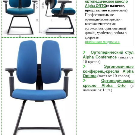
ортопедическое кресло
Alpha ORTO
(в наличие,
представлено в демо-зале)
Профессиональное
ортопедическое кресло -
высококачественная
эргономика, оригинальный
дизайн, удобство и забота о
здоровье.
описание модели »
Ортопедический стул
Alpha Conference
(заказ от
10 кресел)
Эргономичные
конференц-кресла Alpha
Optima
(заказ от 10 кресел)
Ортопедическое
кресло Alpha Orto
(в
наличие от 1 шт.)