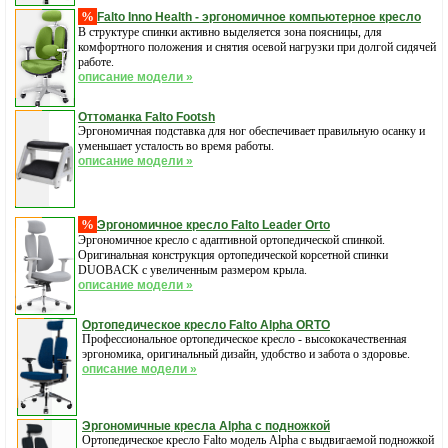
%
Falto Inno Health - эргономичное компьютерное кресло
В структуре спинки активно выделяется зона поясницы, для
комфортного положения и снятия осевой нагрузки при долгой сидячей
работе.
описание модели »
Оттоманка Falto Footsh
Эргономичная подставка для ног обеспечивает правильную осанку и
уменьшает усталость во время работы.
описание модели »
%
Эргономичное кресло Falto Leader Orto
Эргономичное кресло с адаптивной ортопедической спинкой.
Оригинальная конструкция ортопедической корсетной спинки
DUOBACK с увеличенным размером крыла.
описание модели »
Ортопедическое кресло Falto Alpha ORTO
Профессиональное ортопедическое кресло - высококачественная
эргономика, оригинальный дизайн, удобство и забота о здоровье.
описание модели »
Эргономичные кресла Alpha с подножкой
Ортопедическое кресло Falto модель Alpha с выдвигаемой подножкой