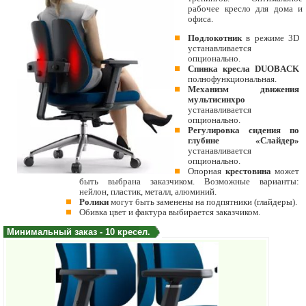
рабочее кресло для дома и
офиса.
Подлокотник
в режиме 3D
устанавливается
опционально.
Спинка кресла DUOBACK
полнофункциональная.
Механизм движения
мультисинхро
устанавливается
опционально.
Регулировка сидения по
глубине «Слайдер»
устанавливается
опционально.
Опорная
крестовина
может
быть выбрана заказчиком. Возможные варианты:
нейлон, пластик, металл, алюминий.
Ролики
могут быть заменены на подпятники (глайдеры).
Обивка цвет и фактура выбирается заказчиком.
Минимальный заказ - 10 кресел.