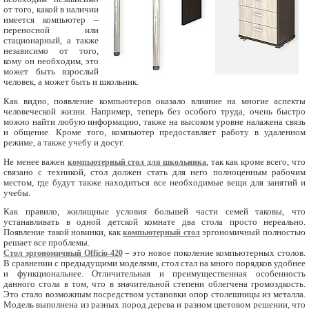
от того, какой в наличии
имеется компьютер –
переносной или
стационарный, а также
независимо от того,
кому он необходим, это
может быть взрослый
человек, а может быть и школьник.
Как видно, появление компьютеров оказало влияние на многие аспекты
человеческой жизни. Например, теперь без особого труда, очень быстро
можно найти любую информацию, также на высоком уровне налажена связь
и общение. Кроме того, компьютер предоставляет работу в удаленном
режиме, а также учебу и досуг.
Не менее важен
компьютерный стол для школьника
, так как кроме всего, что
связано с техникой, стол должен стать для него полноценным рабочим
местом, где будут также находиться все необходимые вещи для занятий и
учебы.
Как правило, жилищные условия большей части семей таковы, что
устанавливать в одной детской комнате два стола просто нереально.
Появление такой новинки, как
компьютерный стол
эргономичный полностью
решает все проблемы.
Стол эргономичный Officio-420
– это новое поколение компьютерных столов.
В сравнении с предыдущими моделями, стол стал на много порядков удобнее
и функциональнее. Отличительная и преимущественная особенность
данного стола в том, что в значительной степени облегчена громоздкость.
Это стало возможным посредством установки опор столешницы из металла.
Модель выполнена из разных пород дерева и разном цветовом решении, что