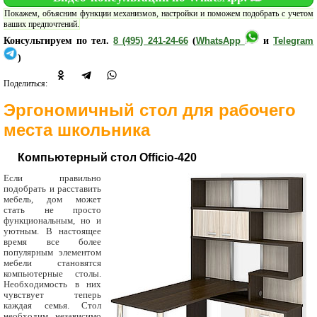
Покажем, объясним функции механизмов, настройки и поможем подобрать с учетом
ваших предпочтений.
Консультируем по тел.
8 (495) 241-24-66
(
WhatsApp
и
Telegram
)
Поделиться:
Эргономичный стол для рабочего
места школьника
Компьютерный стол Officio-420
Если правильно
подобрать и расставить
мебель, дом может
стать не просто
функциональным, но и
уютным. В настоящее
время все более
популярным элементом
мебели становятся
компьютерные столы.
Необходимость в них
чувствует теперь
каждая семья. Стол
необходим независимо