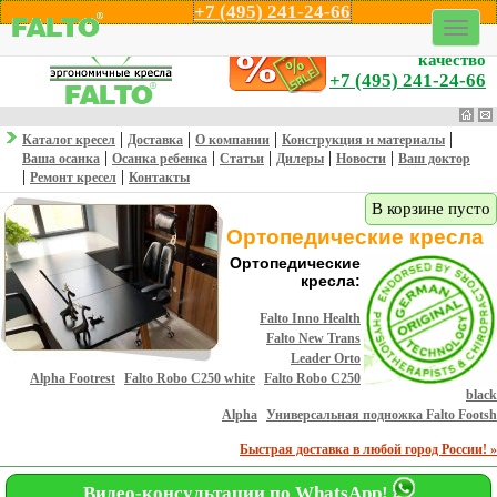
+7 (495) 241-24-66
Профессионализм,
эргономика и
качество
+7 (495) 241-24-66
|
|
|
|
Каталог кресел
Доставка
О компании
Конструкция и материалы
|
|
|
|
|
Ваша осанка
Осанка ребенка
Статьи
Дилеры
Новости
Ваш доктор
|
|
Ремонт кресел
Контакты
В корзине пусто
Ортопедические кресла
Ортопедические
кресла:
Falto Inno Health
Falto New Trans
Leader Orto
Alpha Footrest
Falto Robo С250 white
Falto Robo С250
black
Alpha
Универсальная подножка Falto Footsh
Быстрая доставка в любой город России! »
Видео-консультации по WhatsApp!