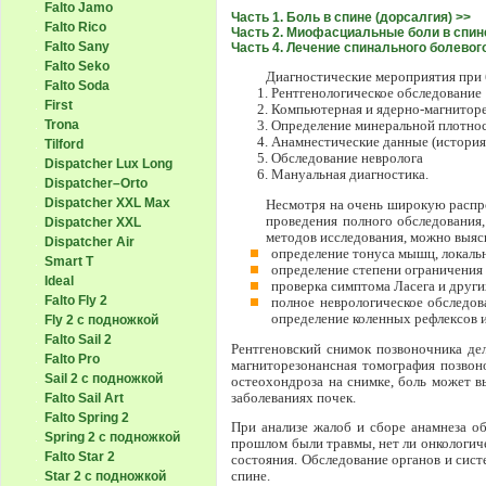
Falto Jamo
Часть 1. Боль в спине (дорсалгия) >>
Falto Rico
Часть 2. Миофасциальные боли в спин
Falto Sany
Часть 4. Лечение спинального болевог
Falto Seko
Диагностические мероприятия при 
Falto Soda
Рентгенологическое обследование
First
Компьютерная и ядерно-магнитор
Trona
Определение минеральной плотнос
Анамнестические данные (история
Tilford
Обследование невролога
Dispatcher Lux Long
Мануальная диагностика.
Dispatcher–Orto
Dispatcher XXL Max
Несмотря на очень широкую распро
проведения полного обследования,
Dispatcher XXL
методов исследования, можно выясн
Dispatcher Air
определение тонуса мышц, локаль
Smart T
определение степени ограничения 
Ideal
проверка симптома Ласега и друг
Falto Fly 2
полное неврологическое обследов
определение коленных рефлексов и
Fly 2 с подножкой
Falto Sail 2
Рентгеновский снимок позвоночника де
Falto Pro
магниторезонансная томография позвон
Sail 2 с подножкой
остеохондроза на снимке, боль может в
заболеваниях почек.
Falto Sail Art
Falto Spring 2
При анализе жалоб и сборе анамнеза об
Spring 2 с подножкой
прошлом были травмы, нет ли онкологиче
Falto Star 2
состояния. Обследование органов и сист
Star 2 с подножкой
спине.