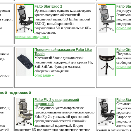
Falto Star Ergo 2
Falto Sta
руемым
Эргономичное офисное компьютерное
Регулиру
я
кресло получило обновленный
Эгономич
 support
поясничный валик (3D lumbar support
подголов
ERGO), новый кронштейн
поддержк
но
подголовника 5D и оригинальные 6D-
описани
подлокотники.
описание модели »
Поясничный массажер Falto Like
Falto Ot
Touch
Подставка
анично
Массажный блок с динамической
обеспечи
ку,
поясничной поддержкой для кресел Fly,
свободное
Sail, Sail Art. Функции массажа,
описани
обогрева и охлаждения.
описание »
рскими
жной подножкой
Falto Fly 2 с выдвигаемой
Falto St
подножкой
Сетчатое к
ное, и,
«Воздушное» ультрасовременное
подножко
ное
профессиональное анатомическое кресло
персонал
Falto Fly 2 с уникальной трех-зонной
Второе п
ортопедической сетчатой спинкой и
подлокотн
енье
выдвигаемой подножкой. Второе
анатомич
задней
поколение: 6D подлокотники, увеличенное сиденье
скатом в задней части 