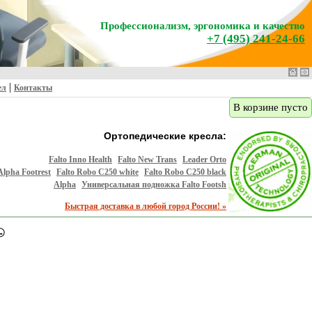
Профессионализм, эргономика и качество
+7 (495) 241-24-66
|
ел
Контакты
В корзине пусто
Ортопедические кресла:
Falto Inno Health
Falto New Trans
Leader Orto
Alpha Footrest
Falto Robo С250 white
Falto Robo С250 black
Alpha
Универсальная подножка Falto Footsh
Быстрая доставка в любой город России! »