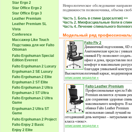
Star Ergo 2
Неврологическое обследование направлен
Star Office Ergo 2
подвижности позвоночника, объема своб
Star Office Ergo 3
Часть 1. Боль в спине (дорсалгия) >>
Leather Premium
Часть 2. Миофасциальные боли в спин
Leather Premium SL
Часть 4. Лечение спинального болевог
Vista
Conference
Модельный ряд профессиональ
Массажер Like Touch
Falto Fly 2
Подставка для ног Falto
Динамичный подголовник, 6D п
Ottoman
Анатомические кресла с уникал
спинкой Fly позволяют создать 
Falto Ergohuman Special
офисе и дома, предоставляя по
Edition Everest
комфорт и максимально разгру
Falto Ergohuman 2 Luxury
благодаря уникальной конструк
Ergohuman 2 SE Luxury
Высокотехнологичный каркас, модернизиро
Falto Ergohuman 2 Elite
описание модели »
Ergohuman 2 ST Elite
Falto Leather Premium
Falto Ergohuman 2 Ultra
Профессиональные кресла Falto
Ergohuman 2 ST Ultra
Premium являются лучшим ре
Falto Ergohuman 2 Ultra
для сохранения здоровья спин
Game
максимального комфорта. В ка
обивки Falto Leather Premium
Ergohuman 2 Ultra ST
использован самый лучший на
Game
сегодняшний день материал – натуральная к
Falto Ergohuman 2 Project
класса «люкс».
Falto Enjoy 2 Basic
описание модели »
Enjoy 2 Elite