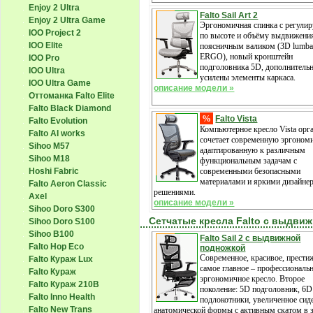
Enjoy 2 Ultra
Falto Sail Art 2
Enjoy 2 Ultra Game
Эргономичная спинка с регули
IOO Project 2
по высоте и объёму выдвижени
IOO Elite
поясничным валиком (3D lumbar
ERGO), новый кронштейн
IOO Pro
подголовника 5D, дополнитель
IOO Ultra
усилены элементы каркаса.
IOO Ultra Game
описание модели »
Оттоманка Falto Elite
Falto Black Diamond
%
Falto Vista
Falto Evolution
Компьютерное кресло Vista орг
Falto AI works
сочетает современную эргономи
Sihoo M57
адаптированную к различным
Sihoo M18
функциональным задачам с
современными безопасными
Hoshi Fabric
материалами и яркими дизайне
Falto Aeron Classic
решениями.
Axel
описание модели »
Sihoo Doro S300
Сетчатые кресла Falto с выдви
Sihoo Doro S100
Sihoo B100
Falto Sail 2 с выдвижной
Falto Hop Eco
подножкой
Современное, красивое, престиж
Falto Кураж Lux
самое главное – профессиональ
Falto Кураж
эргономичное кресло. Второе
Falto Кураж 210B
поколение: 5D подголовник, 6D
Falto Inno Health
подлокотники, увеличенное сид
Falto New Trans
анатомической формы с активным скатом в 