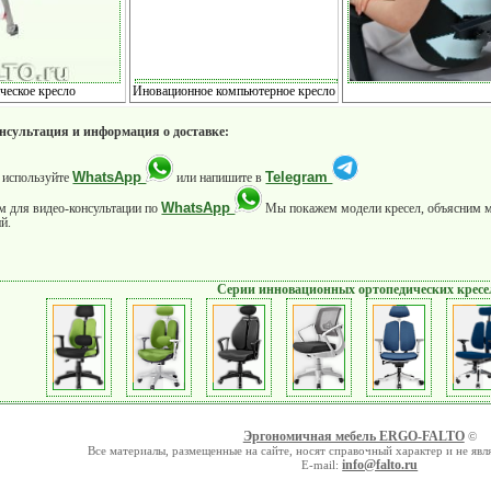
Иновационное компьютерное кресло
ческое кресло
онсультация и информация о доставке:
WhatsApp
Telegram
 используйте
или напишите в
WhatsApp
м для видео-консультации по
Мы покажем модели кресел, объясним 
й.
Серии инновационных ортопедических кресе
Эргономичная мебель ERGO-FALTO
©
Все материалы, размещенные на сайте, носят справочный характер и не яв
info@falto.ru
E-mail: