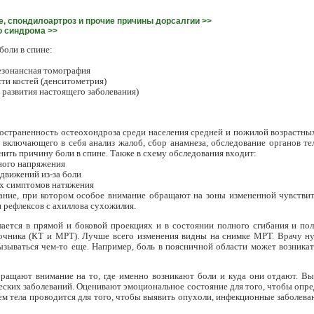
е, спондилоартроз и прочие причины дорсалгии >>
о синдрома >>
боли в спине:
езонансная томография
ти костей (денситометрия)
 развития настоящего заболевания)
страненность остеохондроза среди населения средней и пожилой возрастных г
 включающего в себя анализ жалоб, сбор анамнеза, обследование органов те
ить причину боли в спине. Также в схему обследования входит:
ного напряжения
движений из-за боли
их симптомов натяжения
ание, при котором особое внимание обращают на зоны измененной чувствит
 рефлексов с ахиллова сухожилия.
лается в прямой и боковой проекциях и в состоянии полного сгибания и по
очника (КТ и МРТ). Лучше всего изменения видны на снимке МРТ. Врачу ну
ызываться чем-то еще. Например, боль в поясничной области может возникат
ращают внимание на то, где именно возникают боли и куда они отдают. Вы
ских заболеваний. Оценивают эмоциональное состояние для того, чтобы опреде
ем тела проводится для того, чтобы выявить опухоли, инфекционные заболева