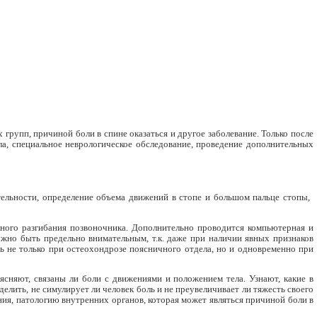
рупп, причиной боли в спине оказаться и другое заболевание. Только после
ла, специальное неврологическое обследование, проведение дополнительных
ельности, определение объема движений в стопе и большом пальце стопы,
лного разгибания позвоночника. Дополнительно проводится компьютерная и
жно быть предельно внимательным, т.к. даже при наличии явных признаков
ь не только при остеохондрозе поясничного отдела, но и одновременно при
ясняют, связаны ли боли с движениями и положением тела. Узнают, какие в
лить, не симулирует ли человек боль и не преувеличивает ли тяжесть своего
ния, патологию внутренних органов, которая может являться причиной боли в