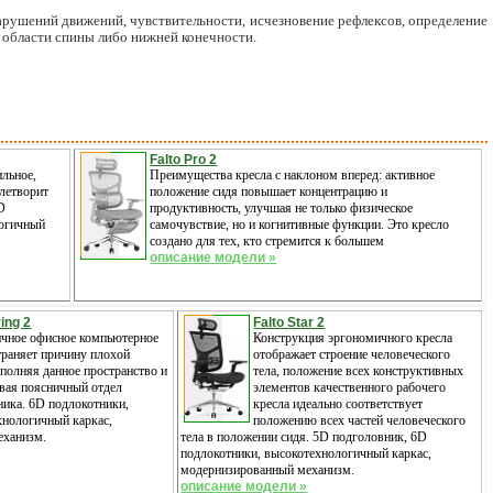
нарушений движений, чувствительности, исчезновение рефлексов, определение
 области спины либо нижней конечности.
Falto Pro 2
ильное,
Преимущества кресла с наклоном вперед: активное
влетворит
положение сидя повышает концентрацию и
D
продуктивность, улучшая не только физическое
логичный
самочувствие, но и когнитивные функции. Это кресло
создано для тех, кто стремится к большем
описание модели »
ring 2
Falto Star 2
чное офисное компьютерное
Конструкция эргономичного кресла
траняет причину плохой
отображает строение человеческого
аполняя данное пространство и
тела, положение всех конструктивных
вая поясничный отдел
элементов качественного рабочего
ника. 6D подлокотники,
кресла идеально соответствует
хнологичный каркас,
положению всех частей человеческого
еханизм.
тела в положении сидя. 5D подголовник, 6D
подлокотники, высокотехнологичный каркас,
модернизированный механизм.
описание модели »