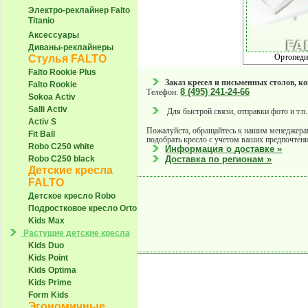
Электро-реклайнер Falto
Titanio
Аксессуары
Диваны-реклайнеры
Ортопеди
Стулья FALTO
Falto Rookie Plus
Заказ кресел и письменных столов, к
Falto Rookie
8 (495) 241-24-66
Телефон:
Sokoa Activ
Salli Activ
Для быстрой связи, отправки фото и т.п.
Activ S
Пожалуйста, обращайтесь к нашим менеджера
Fit Ball
подобрать кресло с учетом ваших предпочтени
Robo С250 white
Информация о доставке »
Robo С250 black
Доставка по регионам »
Детские кресла
FALTO
Детское кресло Robo
Подростковое кресло Orto
Kids Max
Растущие детские кресла
Kids Duo
Kids Point
Kids Optima
Kids Prime
Form Kids
Эгономичные