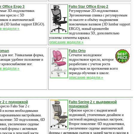
r Office Ergo 3
Falto Star Office Ergo 2
емые 3D-подлокотники.
Регулируемые 2D-подлокотники.
ное кресло с 5D
Эргономичная спинка с регулируемым
ником и анатомической
по высоте и объёму выдвижения
ой (3D lumbar support ERGO).
поясничным валиком (3D lumbar support
е модели »
ERGO), новый кронштейн
подголовника 5D, дополнительно
усилены элементы каркаса.
описание модели »
toman
Falto Orto
 для ног. Уникальная форма,
Cетчатое молодежное
вающая удобное положение и
подростковое кресло, которое
 кровоснабжение ног.
разработано с учетом роста
е модели »
подростков на протяжении всего
периода обучения в школе.
описание модели »
ar 2 с подножкой
Falto Spring 2 с выдвижной
ресло Falto Star 2 с
подножкой
Офисное кресло с выдвигаемой
й и всеми необходимыми
подножкой, утонченным дизайном и
изированными настройками.
системой индивидуальных настроек.
околение: 5D подголовник, 6D
Второе поколение: 6D подлокотники,
ики, увеличенное сиденье
увеличенное сиденье анатомической
еской формы с активным
формы с активным скатом в задней части и скосом в
и скосом в передней части,