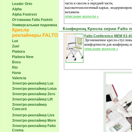
части и скосом в передней части,
Leader Orto
высокотехнологичный каркас, модернизиро
Alpha
механизм.
Alpha Footrest
описание модели »
Оттоманка Falto Footsh
Универсальная подножка
Конференц Кресла серии Falto п
Кресла
реклайнеры FALTO
Falto Conference MEM 03-4
Эргономичное кресло-стул по
Lux
комфортности для конференц-з
Zuel
описание модели »
Piabora
Piabora New
Boss
Rio
Hana
Valencia
Электро-реклайнер Lux
Электро-реклайнер Lotus
Электро-реклайнер Zero
Электро-реклайнер Lift
Электро-реклайнер
Сoncord
Электро-реклайнер Live
Электро-реклайнер More
Электро-реклайнер Falto
Crema