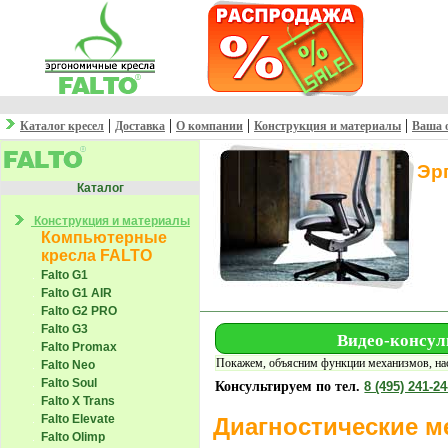
|
|
|
|
Каталог кресел
Доставка
О компании
Конструкция и материалы
Ваша 
Эр
Каталог
Конструкция и материалы
Компьютерные
кресла FALTO
Falto G1
Falto G1 AIR
Falto G2 PRO
Falto G3
Видео-консул
Falto Promax
Покажем, объясним функции механизмов, нас
Falto Neo
Falto Soul
Консультируем по тел.
8 (495) 241-24
Falto X Trans
Falto Elevate
Диагностические м
Falto Olimp