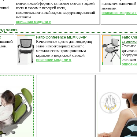
анатомической формы с активным скатом в задней
высокотехнологичный 
ванный
части и скосом в передней части,
механизм.
высокотехнологичный каркас, модернизированный
описание модели »
механизм.
описание модели »
од заказ
C
Falto Conference MEM 03-4P
Falto C
вышенной
Качественное кресло для конференц-
столико
Стильное 
алов.
залов и переговорных комнат с
эргономич
металлическим хромированным
оборудов
каркасом и подвижной спинкой.
столиком 
описание модели »
описани