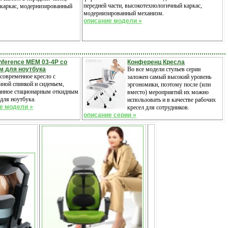
передней части, высокотехнологичный каркас,
каркас, модернизированный
модернизированный механизм.
описание модели »
onference MEM 03-4P со
Конференц Кресла
м для ноутбука
Во все модели стульев серии
современное кресло с
заложен самый высокий уровень
ной спинкой и сиденьем,
эргономики, поэтому после (или
анное стационарным откидным
вместо) мероприятий их можно
для ноутбука.
использовать и в качестве рабочих
е модели »
кресел для сотрудников.
описание серии »