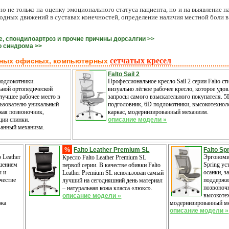
о не только на оценку эмоционального статуса пациента, но и на выявление 
одных движений в суставах конечностей, определение наличия местной боли в
е, спондилоартроз и прочие причины дорсалгии >>
о синдрома >>
сетчатых кресел
ных офисных, компьютерных
Falto Sail 2
одлокотники.
Профессиональное кресло Sail 2 серии Falto ст
ьной ортопедической
визуально лёгкое рабочее кресло, которое удо
лучшее рабочее место в
запросы самого взыскательного покупателя. 5
льзователю уникальный
подголовник, 6D подлокотники, высокотехно
жая позвоночник,
каркас, модернизированный механизм.
ции спинки.
описание модели »
ванный механизм.
%
Falto Leather Premium SL
Falto Sp
 Leather
Эргономи
Кресло Falto Leather Premium SL
шением
Spring ус
первой серии. В качестве обивки Falto
ы и
осанки, з
Leather Premium SL использован самый
честве
поддержи
лучший на сегодняшний день материал
позвоноч
– натуральная кожа класса «люкс».
высокоте
описание модели »
ожа
модернизированный м
описание модели »